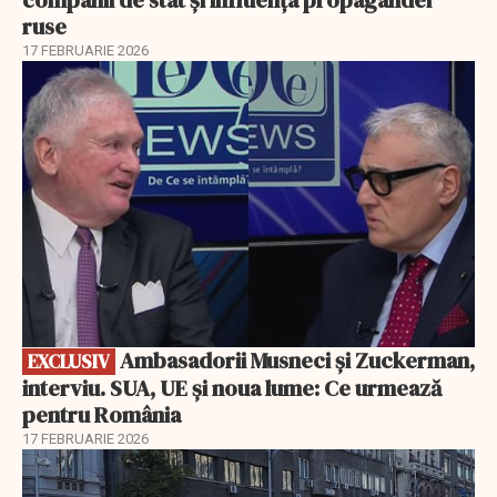
companii de stat și influența propagandei
ruse
17 FEBRUARIE 2026
EXCLUSIV
Ambasadorii Musneci și Zuckerman,
EXCLUSIV
interviu. SUA, UE și noua lume: Ce urmează
pentru România
17 FEBRUARIE 2026