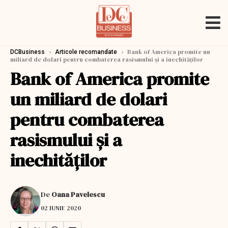
›
›
Bank of America promite un
DCBusiness
Articole recomandate
miliard de dolari pentru combaterea rasismului și a inechităților
Bank of America promite
un miliard de dolari
pentru combaterea
rasismului și a
inechităților
De
Oana Pavelescu
02 IUNIE 2020