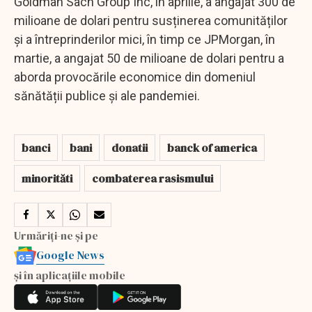
Goldman Sach Group Inc, în aprilie, a angajat 300 de
milioane de dolari pentru susținerea comunităților
și a întreprinderilor mici, în timp ce JPMorgan, în
martie, a angajat 50 de milioane de dolari pentru a
aborda provocările economice din domeniul
sănătății publice și ale pandemiei.
banci
bani
donatii
banck of america
minorităti
combaterea rasismului
Urmăriți-ne și pe
Google News
și în aplicațiile mobile