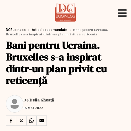
›
›
Bani pentru Ucraina.
DCBusiness
Articole recomandate
Bruxelles s-a inspirat dintr-un plan privit cu reticență
Bani pentru Ucraina.
Bruxelles s-a inspirat
dintr-un plan privit cu
reticență
De
Delia Gheață
18 MAI 2022