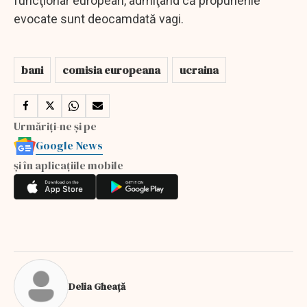
funcţionar european, admiţând că propunerile
evocate sunt deocamdată vagi.
bani
comisia europeana
ucraina
Urmăriți-ne și pe
Google News
și în aplicațiile mobile
Delia Gheață