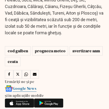
Cuzdrioara, Călăraşi, Căianu, Fizeşu Gherlii, Câţcău,
Vad, Dăbâca, Sănduleşti, Tureni, Aiton şi Ploscoş) va
fi ceaţă şi vizibilitatea scăzută sub 200 de metri,
izolat sub 50 de metri, iar în funcţie şi de condiţiile
locale se poate forma gheţuş.
cod galben
prognoza meteo
avertizare anm
ceata
Urmăriți-ne și pe
Google News
și în aplicațiile mobile