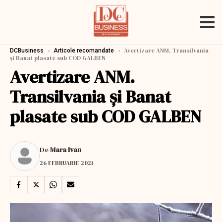
›
›
Avertizare ANM. Transilvania
DCBusiness
Articole recomandate
și Banat plasate sub COD GALBEN
Avertizare ANM.
Transilvania și Banat
plasate sub COD GALBEN
De
Mara Ivan
26 FEBRUARIE 2021