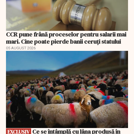
CCR pune frână proceselor pentru salarii mai
mari. Cine poate pierde banii ceruți statului
05 AUGUST 2026
EXCLUSIV
Ce se întâmplă cu lâna produsă în
EXCLUSIV