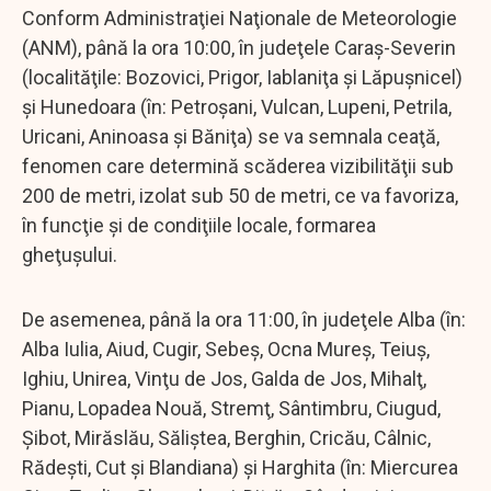
Conform Administraţiei Naţionale de Meteorologie
(ANM), până la ora 10:00, în judeţele Caraş-Severin
(localităţile: Bozovici, Prigor, Iablaniţa şi Lăpuşnicel)
şi Hunedoara (în: Petroşani, Vulcan, Lupeni, Petrila,
Uricani, Aninoasa şi Băniţa) se va semnala ceaţă,
fenomen care determină scăderea vizibilităţii sub
200 de metri, izolat sub 50 de metri, ce va favoriza,
în funcţie şi de condiţiile locale, formarea
gheţuşului.
De asemenea, până la ora 11:00, în judeţele Alba (în:
Alba Iulia, Aiud, Cugir, Sebeş, Ocna Mureş, Teiuş,
Ighiu, Unirea, Vinţu de Jos, Galda de Jos, Mihalţ,
Pianu, Lopadea Nouă, Stremţ, Sântimbru, Ciugud,
Şibot, Mirăslău, Săliştea, Berghin, Cricău, Câlnic,
Rădeşti, Cut şi Blandiana) şi Harghita (în: Miercurea