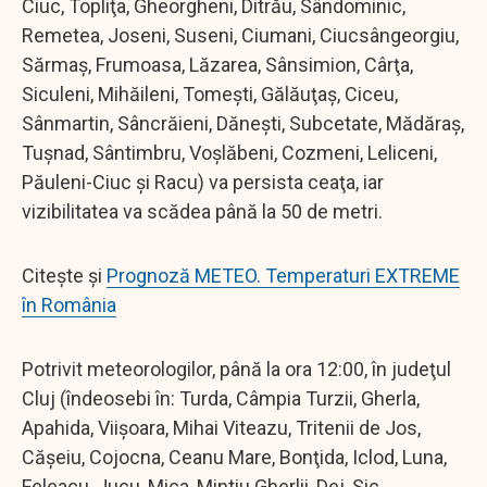
Ciuc, Topliţa, Gheorgheni, Ditrău, Sândominic,
Remetea, Joseni, Suseni, Ciumani, Ciucsângeorgiu,
Sărmaş, Frumoasa, Lăzarea, Sânsimion, Cârţa,
Siculeni, Mihăileni, Tomeşti, Gălăuţaş, Ciceu,
Sânmartin, Sâncrăieni, Dăneşti, Subcetate, Mădăraş,
Tuşnad, Sântimbru, Voşlăbeni, Cozmeni, Leliceni,
Păuleni-Ciuc şi Racu) va persista ceaţa, iar
vizibilitatea va scădea până la 50 de metri.
Citește și
Prognoză METEO. Temperaturi EXTREME
în România
Potrivit meteorologilor, până la ora 12:00, în judeţul
Cluj (îndeosebi în: Turda, Câmpia Turzii, Gherla,
Apahida, Viişoara, Mihai Viteazu, Tritenii de Jos,
Căşeiu, Cojocna, Ceanu Mare, Bonţida, Iclod, Luna,
Feleacu, Jucu, Mica, Mintiu Gherlii, Dej, Sic,