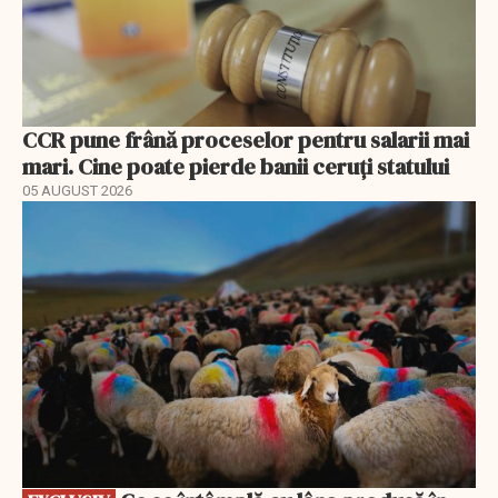
CCR pune frână proceselor pentru salarii mai
mari. Cine poate pierde banii ceruți statului
05 AUGUST 2026
EXCLUSIV