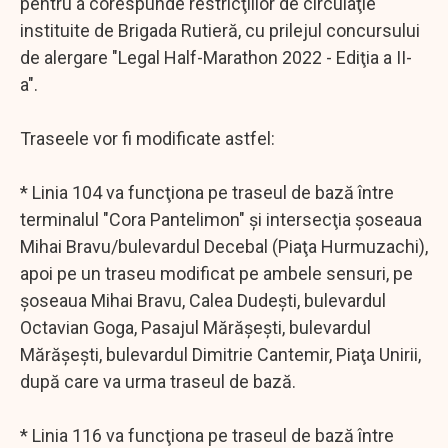
pentru a corespunde restricţiilor de circulaţie
instituite de Brigada Rutieră, cu prilejul concursului
de alergare "Legal Half-Marathon 2022 - Ediţia a II-
a".
Traseele vor fi modificate astfel:
* Linia 104 va funcţiona pe traseul de bază între
terminalul "Cora Pantelimon" şi intersecţia şoseaua
Mihai Bravu/bulevardul Decebal (Piaţa Hurmuzachi),
apoi pe un traseu modificat pe ambele sensuri, pe
şoseaua Mihai Bravu, Calea Dudeşti, bulevardul
Octavian Goga, Pasajul Mărăşeşti, bulevardul
Mărăşeşti, bulevardul Dimitrie Cantemir, Piaţa Unirii,
după care va urma traseul de bază.
* Linia 116 va funcţiona pe traseul de bază între