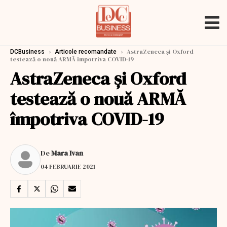
›
›
AstraZeneca și Oxford
DCBusiness
Articole recomandate
testează o nouă ARMĂ împotriva COVID-19
AstraZeneca și Oxford
testează o nouă ARMĂ
împotriva COVID-19
De
Mara Ivan
04 FEBRUARIE 2021