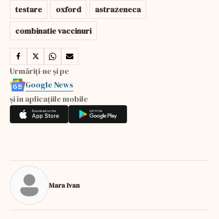
testare
oxford
astrazeneca
combinatie vaccinuri
Urmăriți-ne și pe
Google News
și în aplicațiile mobile
Mara Ivan