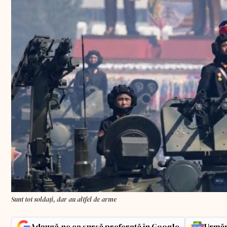
Sunt tot soldați, dar au altfel de arme
Adaugă-ne ca sursă preferată în Google
Urmăr