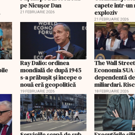
pe Nicușor Dan
capete într-u
exploziv
21 FEBRUARIE 2026
21 FEBRUARIE 2026
Ray Dalio: ordinea
The Wall Street
bile
mondială de după 1945
Economia SUA 
s-a prăbușit și începe o
dependentă d
nouă eră geopolitică
miliardari. Ris
pentru burse ș
19 FEBRUARIE 2026
18 FEBRUARIE 2026
Serviciile scapă de sub
Executările sili