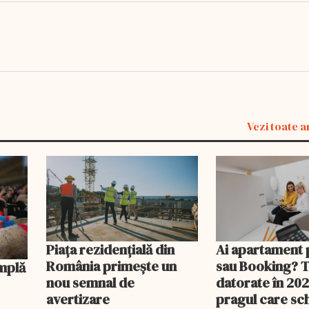
Vezi toate a
Piața rezidențială din
Ai apartament 
România primește un
sau Booking? 
nou semnal de
datorate în 202
avertizare
pragul care s