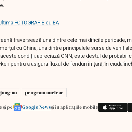
te.
. Ultima FOTOGRAFIE cu EA
enă traversează una dintre cele mai dificile perioade, m
rțul cu China, una dintre principalele surse de venit ale 
 aceste condiții, apreciază CNN, este destul de probabil 
i pentru a asigura fluxul de fonduri în țară, în ciuda înch
 jong-un
program nuclear
Google News
e și pe
și în aplicațiile mobile