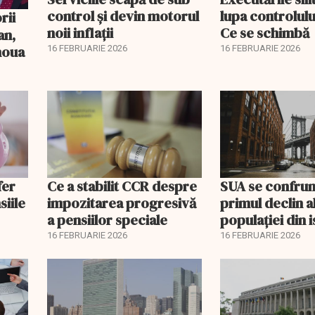
control și devin motorul
lupa controlului
noii inflații
Ce se schimbă
an,
 noua
16 FEBRUARIE 2026
16 FEBRUARIE 2026
fer
Ce a stabilit CCR despre
SUA se confrun
siile
impozitarea progresivă
primul declin a
a pensiilor speciale
populației din i
16 FEBRUARIE 2026
16 FEBRUARIE 2026