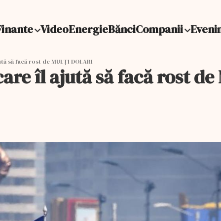
Finante
Video
Energie
Bănci
Companii
Eveni
ută să facă rost de MULȚI DOLARI
are îl ajută să facă rost 