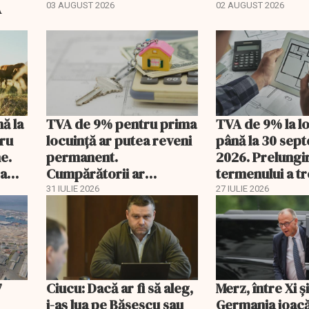
regimul fiscal
A
03 AUGUST 2026
02 AUGUST 2026
nă la
TVA de 9% pentru prima
TVA de 9% la l
tru
locuință ar putea reveni
până la 30 sep
e.
permanent.
2026. Prelungi
 a
Cumpărătorii ar
termenului a t
economisi zeci de mii de
comisia din Pa
31 IULIE 2026
27 IULIE 2026
lei
7
Ciucu: Dacă ar fi să aleg,
Merz, între Xi 
i-aș lua pe Băsescu sau
Germania joacă