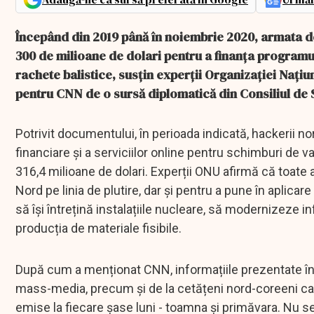
Începând din 2019 până în noiembrie 2020, armata de
300 de milioane de dolari pentru a finanța programul
rachete balistice, susțin experții Organizației Națiun
pentru CNN de o sursă diplomatică din Consiliul de 
Potrivit documentului, în perioada indicată, hackerii no
financiare și a serviciilor online pentru schimburi de val
316,4 milioane de dolari. Experții ONU afirmă că toate
Nord pe linia de plutire, dar și pentru a pune în aplicar
să își întrețină instalațiile nucleare, să modernizeze i
producția de materiale fisibile.
După cum a menționat CNN, informațiile prezentate în 
mass-media, precum și de la cetățeni nord-coreeni care
emise la fiecare șase luni - toamna și primăvara. Nu s