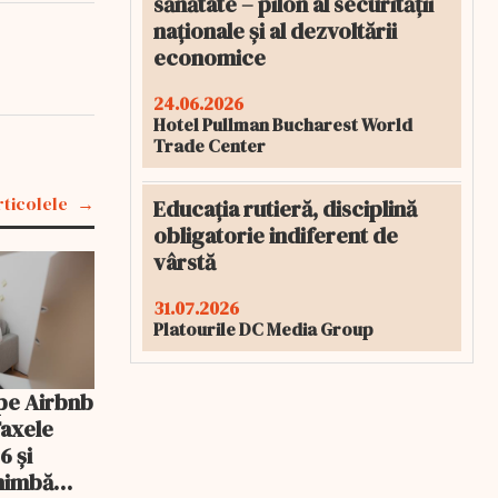
sănătate – pilon al securității
naționale și al dezvoltării
economice
24.06.2026
Hotel Pullman Bucharest World
Trade Center
rticolele
Educația rutieră, disciplină
obligatorie indiferent de
vârstă
31.07.2026
Platourile DC Media Group
pe Airbnb
Taxele
6 și
chimbă