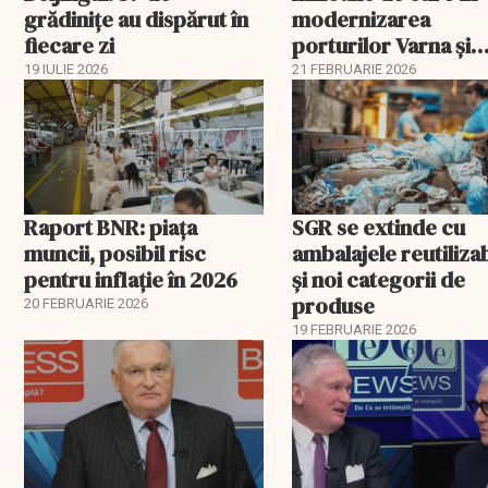
grădinițe au dispărut în
modernizarea
fiecare zi
porturilor Varna și
Burgas
19 IULIE 2026
21 FEBRUARIE 2026
Raport BNR: piața
SGR se extinde cu
muncii, posibil risc
ambalajele reutiliza
pentru inflație în 2026
și noi categorii de
produse
20 FEBRUARIE 2026
19 FEBRUARIE 2026
EXCLUSIV
EXCLUSIV