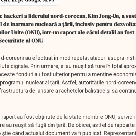
 hackeri a liderului nord-coreean, Kim Jong-Un, a sus
 de înarmare nucleară a țării, inclusiv pentru dezvolt
ilor Unite (ONU), într-un raport ale cărui detalii au fost
Securitate al ONU.
rd-coreeni au efectuat în mod repetat atacuri asupra instit
ute digitale. Prin urmare, ei au reușit să fure în total apro
 aceste fonduri au fost ulterior pentru a menține economi
e programul nuclear al țării. Astfel, autoritățile nord-coree
nfrastructura de lansare a rachetelor balistice și să contin
raport au fost obținute de la state membre ONU, servicii 
 au reușit să fugă din țară. De obicei, astfel de rapoarte
e știe când actualul document va fi publicat. Reprezentanț