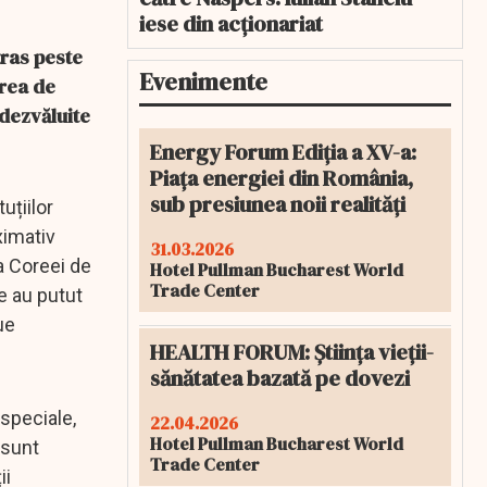
iese din acționariat
tras peste
Evenimente
area de
 dezvăluite
Energy Forum Ediția a XV-a:
Piața energiei din România,
sub presiunea noii realități
uțiilor
ximativ
31.03.2026
a Coreei de
Hotel Pullman Bucharest World
Trade Center
ne au putut
ue
HEALTH FORUM: Știința vieții-
sănătatea bazată pe dovezi
speciale,
22.04.2026
Hotel Pullman Bucharest World
 sunt
Trade Center
ii