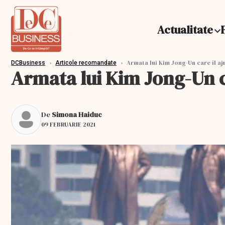
Actualitate
›
›
Armata lui Kim Jong-Un care îl aj
DCBusiness
Articole recomandate
Armata lui Kim Jong-Un c
De
Simona Haiduc
09 FEBRUARIE 2021