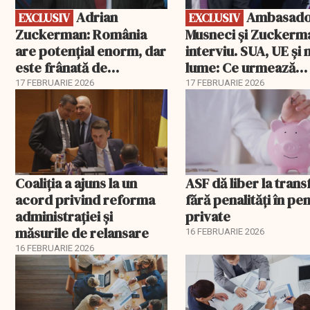
Adrian
Ambasadorii
EXCLUSIV
EXCLUSIV
Zuckerman: România
Musneci și Zuckerm
are potențial enorm, dar
interviu. SUA, UE și
este frânată de
lume: Ce urmează
corupție, companii de
pentru România
17 FEBRUARIE 2026
17 FEBRUARIE 2026
stat și influența
propagandei ruse
Coaliția a ajuns la un
ASF dă liber la trans
acord privind reforma
fără penalități în pen
administrației și
private
măsurile de relansare
16 FEBRUARIE 2026
16 FEBRUARIE 2026