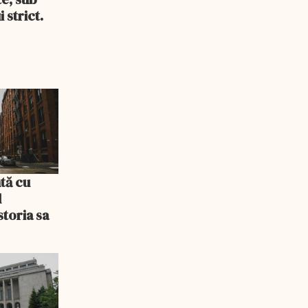
 strict.
tă cu
l
storia sa