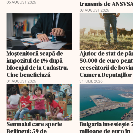
ceruți statului
transmis de ANSVS
05 AUGUST 2026
03 AUGUST 2026
Moștenitorii scapă de
Ajutor de stat de pâ
impozitul de 1% după
50.000 de euro pen
blocajul de la Cadastru.
crescătorii de bovin
Cine beneficiază
Camera Deputaților
aprobat schema
01 AUGUST 2026
31 IULIE 2026
Semnalul care sperie
Bulgaria investește 
Beijingul: 59 de
milioane de euro în