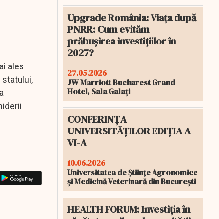
Upgrade România: Viața după
PNRR: Cum evităm
prăbușirea investițiilor în
2027?
ai ales
27.05.2026
statului,
JW Marriott Bucharest Grand
Hotel, Sala Galați
ca
iderii
CONFERINȚA
UNIVERSITĂȚILOR EDIȚIA A
VI-A
10.06.2026
Universitatea de Științe Agronomice
și Medicină Veterinară din București
HEALTH FORUM: Investiția în