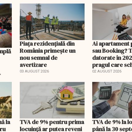
Piața rezidențială din
Ai apartament 
România primește un
sau Booking? 
nou semnal de
datorate în 202
avertizare
pragul care s
regimul fiscal
A
03 AUGUST 2026
02 AUGUST 2026
nă la
TVA de 9% pentru prima
TVA de 9% la l
tru
locuință ar putea reveni
până la 30 sep