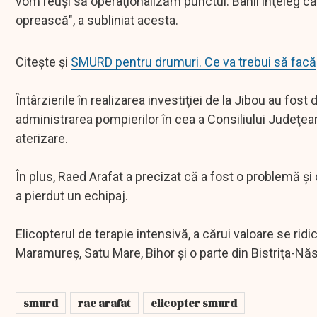
vom reuşi să operaţionalizăm punctul. Banii înţeleg că
oprească", a subliniat acesta.
Citește și
SMURD pentru drumuri. Ce va trebui să facă
Întârzierile în realizarea investiţiei de la Jibou au fost
administrarea pompierilor în cea a Consiliului Judeţean,
aterizare.
În plus, Raed Arafat a precizat că a fost o problemă şi 
a pierdut un echipaj.
Elicopterul de terapie intensivă, a cărui valoare se ridi
Maramureş, Satu Mare, Bihor şi o parte din Bistriţa-Nă
smurd
rae arafat
elicopter smurd