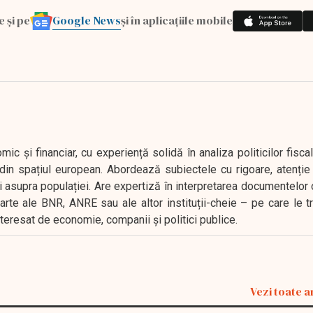
Google News
e și pe
și în aplicațiile mobile
 și financiar, cu experiență solidă în analiza politicilor fiscal
in spațiul european. Abordează subiectele cu rigoare, atenție l
i asupra populației. Are expertiză în interpretarea documentelor 
oarte ale BNR, ANRE sau ale altor instituții-cheie – pe care le 
interesat de economie, companii și politici publice.
Vezi toate a