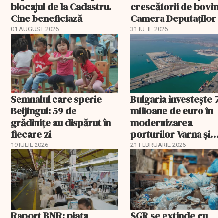
blocajul de la Cadastru.
crescătorii de bovin
Cine beneficiază
Camera Deputaților
aprobat schema
01 AUGUST 2026
31 IULIE 2026
Semnalul care sperie
Bulgaria investește 
Beijingul: 59 de
milioane de euro în
grădinițe au dispărut în
modernizarea
fiecare zi
porturilor Varna și
Burgas
19 IULIE 2026
21 FEBRUARIE 2026
Raport BNR: piața
SGR se extinde cu