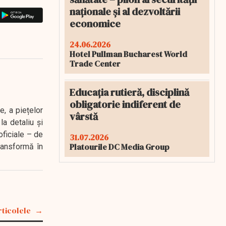
naționale și al dezvoltării
economice
24.06.2026
Hotel Pullman Bucharest World
Trade Center
Educația rutieră, disciplină
obligatorie indiferent de
e, a piețelor
vârstă
a detaliu și
oficiale – de
31.07.2026
Platourile DC Media Group
transformă în
rticolele