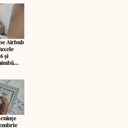
pe Airbnb
Taxele
6 și
chimbă
ocuințe
tembrie