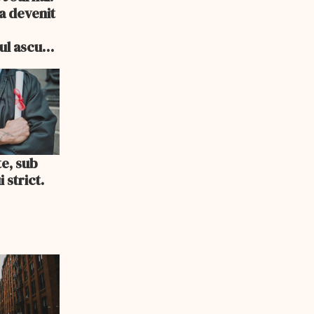
a devenit
e
cul ascuns
i consum
te, sub
 strict.