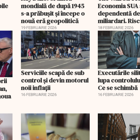
bile
mondială de după 1945
Economia SUA 
s-a prăbușit și începe o
dependentă d
nouă eră geopolitică
miliardari. Ris
pentru burse ș
19 FEBRUARIE 2026
18 FEBRUARIE 2026
Serviciile scapă de sub
Executările sili
control și devin motorul
lupa controlului
noii inflații
Ce se schimbă
an,
 noua
16 FEBRUARIE 2026
16 FEBRUARIE 2026