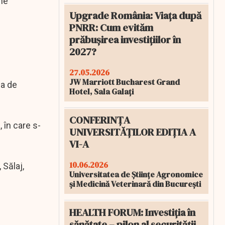
 ne
Upgrade România: Viața după
PNRR: Cum evităm
prăbușirea investițiilor în
2027?
27.05.2026
JW Marriott Bucharest Grand
ma de
Hotel, Sala Galați
CONFERINȚA
 în care s-
UNIVERSITĂȚILOR EDIȚIA A
VI-A
10.06.2026
 Sălaj,
Universitatea de Științe Agronomice
și Medicină Veterinară din București
HEALTH FORUM: Investiția în
sănătate – pilon al securității