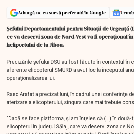
Adaugă-ne ca sursă preferată în Google
Urmăr
Şefului Departamentului pentru Situaţii de Urgenţă (D
ce va deservi zona de Nord-Vest va fi operaţional în
heliportului de la Jibou.
Precizările şefului DSU au fost făcute în contextul în ca
aferente elicopterul SMURD a avut loc la începutul anul
operaţionalizarea lui.
Raed Arafat a precizat luni, în cadrul unei conferinţe 
aterizare a elicopterului, singura care mai trebuie cons
"Dacă se face platforma, şi am înţeles că (...) în două-t
elicopterul în judeţul Sălaj, care va deservi zona de No