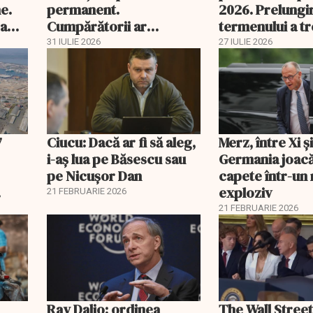
e.
permanent.
2026. Prelungi
 a
Cumpărătorii ar
termenului a t
economisi zeci de mii de
comisia din Pa
31 IULIE 2026
27 IULIE 2026
lei
7
Ciucu: Dacă ar fi să aleg,
Merz, între Xi 
i-aș lua pe Băsescu sau
Germania joacă
pe Nicușor Dan
capete într-u
exploziv
21 FEBRUARIE 2026
21 FEBRUARIE 2026
Ray Dalio: ordinea
The Wall Street