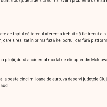
 sunt alocaţi, deci de aici nu mai avem probleme care să
 date de faptul că terenul aferent a trebuit să fie trecut din
 care a realizat în prima fază heliportul, dar fără platfor
cu piloţii, după accidentul mortal de elicopter din Moldova,
că la peste cinci milioane de euro, va deservi judeţele Cluj,
săud.