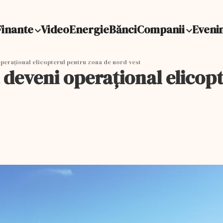
Finante
Video
Energie
Bănci
Companii
Eveni
perațional elicopterul pentru zona de nord-vest
 deveni operațional elicop