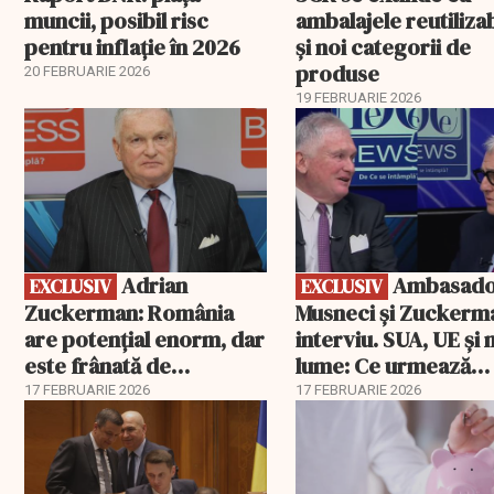
muncii, posibil risc
ambalajele reutiliza
pentru inflație în 2026
și noi categorii de
produse
20 FEBRUARIE 2026
19 FEBRUARIE 2026
EXCLUSIV
EXCLUSIV
Adrian
Ambasadorii
EXCLUSIV
EXCLUSIV
Zuckerman: România
Musneci și Zuckerm
are potențial enorm, dar
interviu. SUA, UE și
este frânată de
lume: Ce urmează
corupție, companii de
pentru România
17 FEBRUARIE 2026
17 FEBRUARIE 2026
stat și influența
propagandei ruse