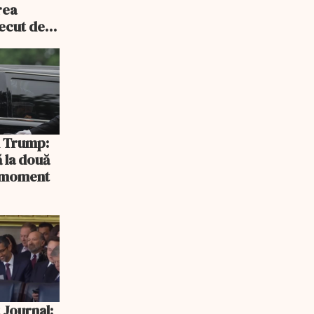
rea
recut de
rlament
și Trump:
 la două
n moment
 Journal: