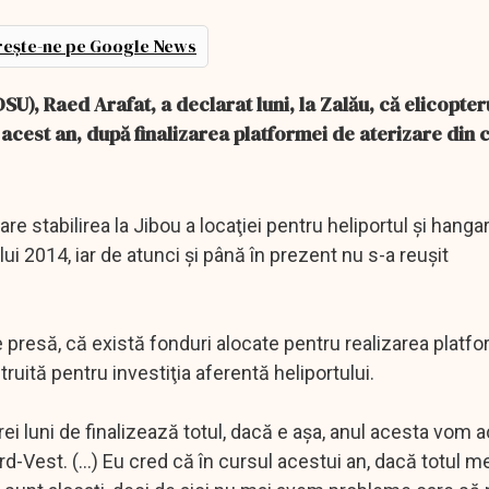
ește-ne pe Google News
SU), Raed Arafat, a declarat luni, la Zalău, că elicopte
 acest an, după finalizarea platformei de aterizare din 
re stabilirea la Jibou a locaţiei pentru heliportul şi hanga
ui 2014, iar de atunci şi până în prezent nu s-a reuşit
de presă, că există fonduri alocate pentru realizarea platf
truită pentru investiţia aferentă heliportului.
rei luni de finalizează totul, dacă e aşa, anul acesta vom a
rd-Vest. (...) Eu cred că în cursul acestui an, dacă totul m