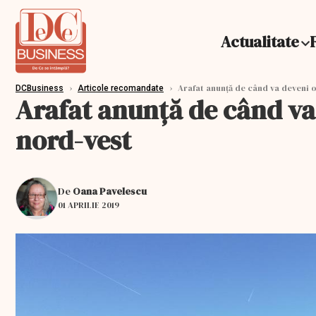
Actualitate
›
›
Arafat anunță de când va deveni o
DCBusiness
Articole recomandate
Arafat anunță de când va
nord-vest
De
Oana Pavelescu
01 APRILIE 2019