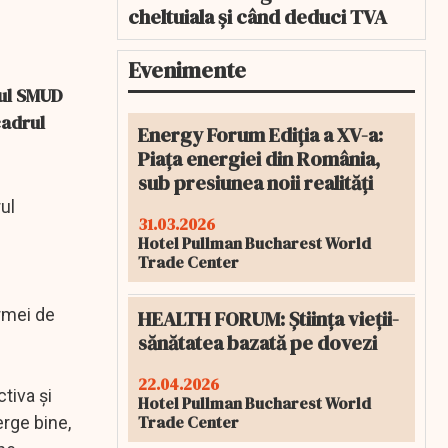
cheltuiala și când deduci TVA
Evenimente
rul SMUD
cadrul
Energy Forum Ediția a XV-a:
Piața energiei din România,
sub presiunea noii realități
rul
31.03.2026
Hotel Pullman Bucharest World
Trade Center
ormei de
HEALTH FORUM: Știința vieții-
sănătatea bazată pe dovezi
22.04.2026
ctiva şi
Hotel Pullman Bucharest World
Trade Center
erge bine,