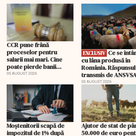
EXCLUSIV
CCR pune frână
proceselor pentru
Ce se întâmplă
EXCLUSIV
salarii mai mari. Cine
cu lâna produsă în
poate pierde banii
România. Răspunsul
ceruți statului
transmis de ANSVS
05 AUGUST 2026
03 AUGUST 2026
Moștenitorii scapă de
Ajutor de stat de pâ
impozitul de 1% după
50.000 de euro pen