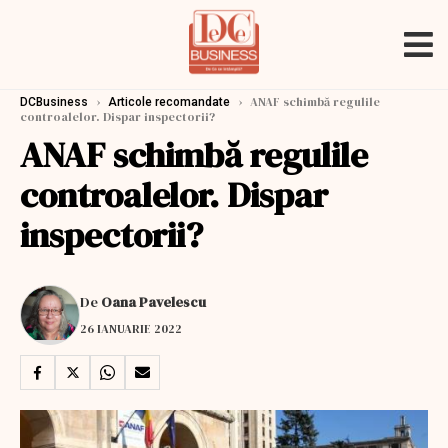
›
›
ANAF schimbă regulile
DCBusiness
Articole recomandate
controalelor. Dispar inspectorii?
ANAF schimbă regulile
controalelor. Dispar
inspectorii?
De
Oana Pavelescu
26 IANUARIE 2022