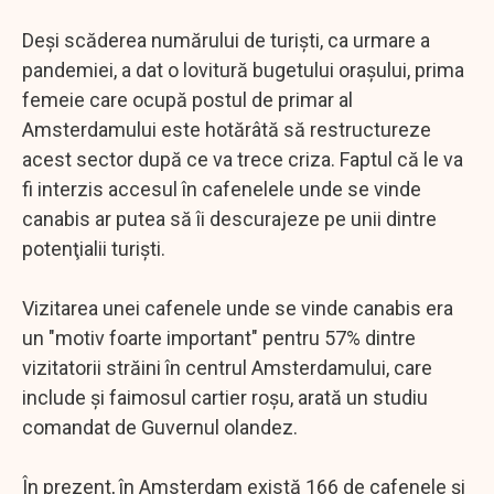
Deşi scăderea numărului de turişti, ca urmare a
pandemiei, a dat o lovitură bugetului oraşului, prima
femeie care ocupă postul de primar al
Amsterdamului este hotărâtă să restructureze
acest sector după ce va trece criza. Faptul că le va
fi interzis accesul în cafenelele unde se vinde
canabis ar putea să îi descurajeze pe unii dintre
potenţialii turişti.
Vizitarea unei cafenele unde se vinde canabis era
un "motiv foarte important" pentru 57% dintre
vizitatorii străini în centrul Amsterdamului, care
include şi faimosul cartier roşu, arată un studiu
comandat de Guvernul olandez.
În prezent, în Amsterdam există 166 de cafenele şi