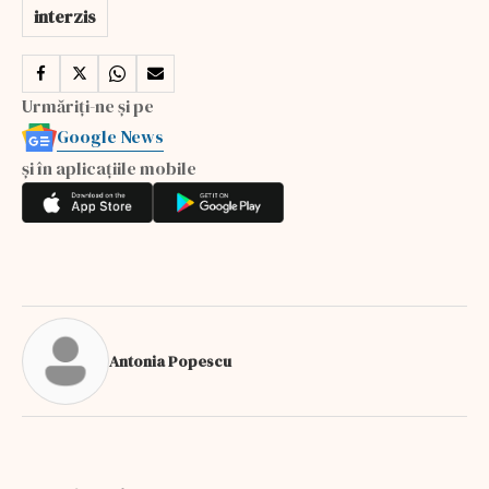
interzis
Urmăriți-ne și pe
Google News
și în aplicațiile mobile
Antonia Popescu