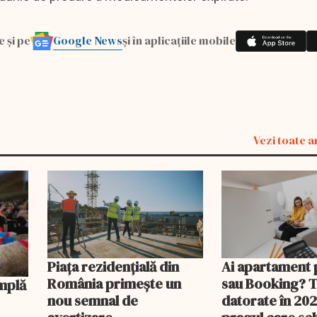
Google News
e și pe
și în aplicațiile mobile
Vezi toate a
Piața rezidențială din
Ai apartament 
România primește un
sau Booking? 
nou semnal de
datorate în 202