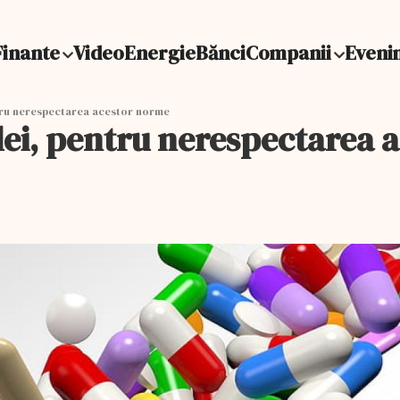
Finante
Video
Energie
Bănci
Companii
Eveni
ntru nerespectarea acestor norme
 lei, pentru nerespectarea