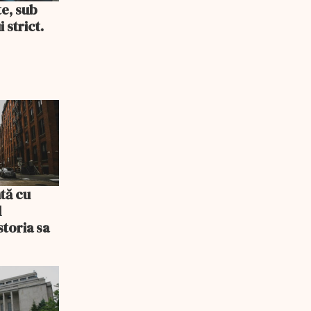
te, sub
 strict.
tă cu
l
storia sa