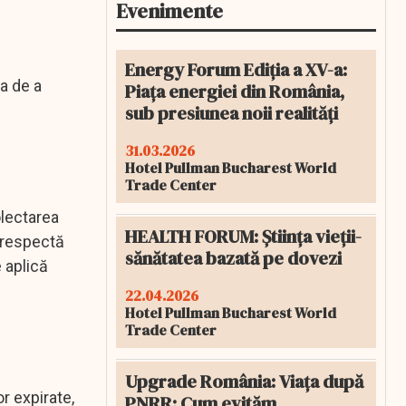
Evenimente
Energy Forum Ediția a XV-a:
a de a
Piața energiei din România,
sub presiunea noii realități
31.03.2026
Hotel Pullman Bucharest World
Trade Center
olectarea
HEALTH FORUM: Știința vieții-
u respectă
sănătatea bazată pe dovezi
e aplică
22.04.2026
Hotel Pullman Bucharest World
Trade Center
Upgrade România: Viața după
r expirate,
PNRR: Cum evităm