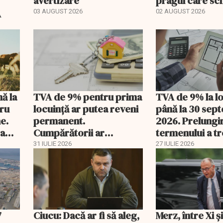
avertizare
pragul care s
regimul fiscal
A
03 AUGUST 2026
02 AUGUST 2026
nă la
TVA de 9% pentru prima
TVA de 9% la l
tru
locuință ar putea reveni
până la 30 sep
e.
permanent.
2026. Prelungi
 a
Cumpărătorii ar
termenului a t
economisi zeci de mii de
comisia din Pa
31 IULIE 2026
27 IULIE 2026
lei
7
Ciucu: Dacă ar fi să aleg,
Merz, între Xi 