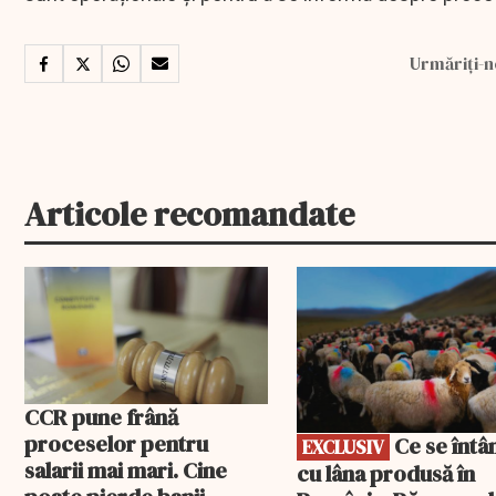
Urmăriți-n
Articole recomandate
EXCLUSIV
CCR pune frână
proceselor pentru
Ce se întâmplă
EXCLUSIV
salarii mai mari. Cine
cu lâna produsă în