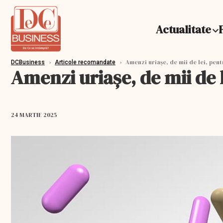
Actualitate
›
›
Amenzi uriașe, de mii de lei, pe
DCBusiness
Articole recomandate
Amenzi uriașe, de mii de
24 MARTIE 2025