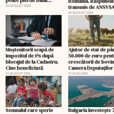
poate pierde banii
România. Răspunsul
ceruți statului
transmis de ANSVS
05 AUGUST 2026
03 AUGUST 2026
Moștenitorii scapă de
Ajutor de stat de pâ
impozitul de 1% după
50.000 de euro pen
blocajul de la Cadastru.
crescătorii de bovin
Cine beneficiază
Camera Deputaților
aprobat schema
01 AUGUST 2026
31 IULIE 2026
Semnalul care sperie
Bulgaria investește 