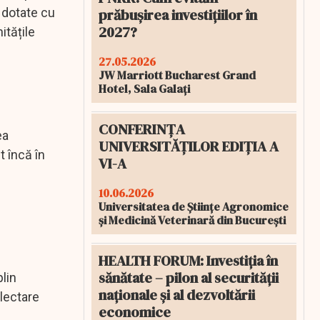
prăbușirea investițiilor în
 dotate cu
2027?
itățile
27.05.2026
JW Marriott Bucharest Grand
Hotel, Sala Galați
CONFERINȚA
ea
UNIVERSITĂȚILOR EDIȚIA A
t încă în
VI-A
10.06.2026
Universitatea de Științe Agronomice
și Medicină Veterinară din București
HEALTH FORUM: Investiția în
sănătate – pilon al securității
lin
naționale și al dezvoltării
olectare
economice