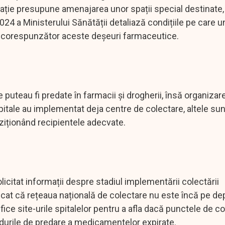
gație presupune amenajarea unor spații special destinate,
24 a Ministerului Sănătății detaliază condițiile pe care un
na corespunzător aceste deșeuri farmaceutice.
puteau fi predate în farmacii și drogherii, însă organizar
pitale au implementat deja centre de colectare, altele sun
ziționând recipientele adecvate.
licitat informații despre stadiul implementării colectării
cat că rețeaua națională de colectare nu este încă pe dep
fice site-urile spitalelor pentru a afla dacă punctele de c
durile de predare a medicamentelor expirate.