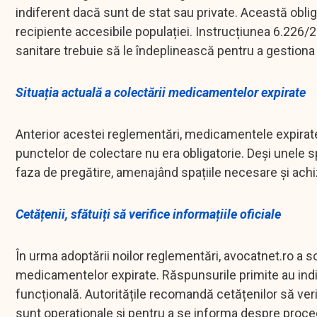
indiferent dacă sunt de stat sau private. Această obli
recipiente accesibile populației. Instrucțiunea 6.226/20
sanitare trebuie să le îndeplinească pentru a gestio
Situația actuală a colectării medicamentelor expirate
Anterior acestei reglementări, medicamentele expirate 
punctelor de colectare nu era obligatorie. Deși unele s
faza de pregătire, amenajând spațiile necesare și achi
Cetățenii, sfătuiți să verifice informațiile oficiale
În urma adoptării noilor reglementări, avocatnet.ro a so
medicamentelor expirate. Răspunsurile primite au indi
funcțională. Autoritățile recomandă cetățenilor să veri
sunt operaționale și pentru a se informa despre proce