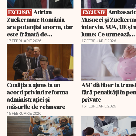
Adrian
Ambasadorii
EXCLUSIV
EXCLUSIV
Zuckerman: România
Musneci și Zuckerm
are potențial enorm, dar
interviu. SUA, UE și
este frânată de
lume: Ce urmează
corupție, companii de
pentru România
17 FEBRUARIE 2026
17 FEBRUARIE 2026
stat și influența
propagandei ruse
Coaliția a ajuns la un
ASF dă liber la trans
acord privind reforma
fără penalități în pen
administrației și
private
măsurile de relansare
16 FEBRUARIE 2026
16 FEBRUARIE 2026