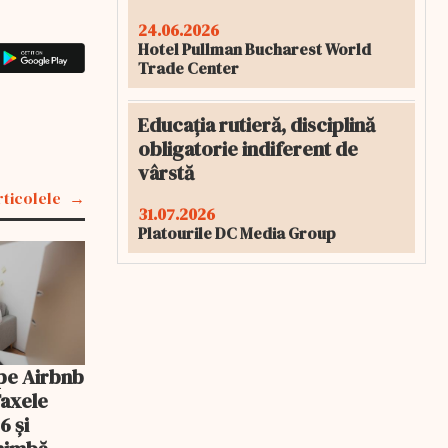
24.06.2026
Hotel Pullman Bucharest World
Trade Center
Educația rutieră, disciplină
obligatorie indiferent de
vârstă
rticolele
31.07.2026
Platourile DC Media Group
pe Airbnb
Taxele
6 și