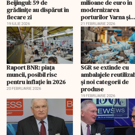
Beijingul: 59 de
milioane de euro în
grădinițe au dispărut în
modernizarea
fiecare zi
porturilor Varna și
Burgas
19 IULIE 2026
21 FEBRUARIE 2026
Raport BNR: piața
SGR se extinde cu
muncii, posibil risc
ambalajele reutiliza
pentru inflație în 2026
și noi categorii de
produse
20 FEBRUARIE 2026
19 FEBRUARIE 2026
EXCLUSIV
EXCLUSIV