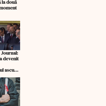
 la două
n moment
 Journal:
a devenit
e
cul ascuns
i consum