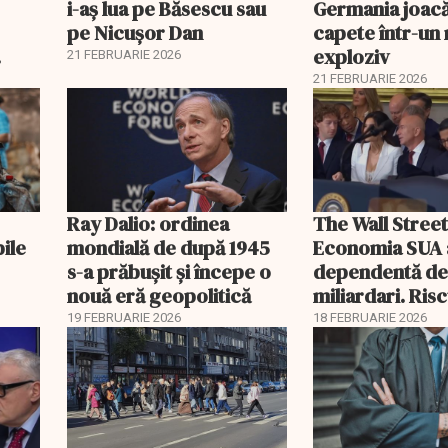
i-aș lua pe Băsescu sau
Germania joacă
pe Nicușor Dan
capete într-u
exploziv
21 FEBRUARIE 2026
21 FEBRUARIE 2026
Ray Dalio: ordinea
The Wall Street
bile
mondială de după 1945
Economia SUA 
s-a prăbușit și începe o
dependentă d
nouă eră geopolitică
miliardari. Ris
pentru burse ș
19 FEBRUARIE 2026
18 FEBRUARIE 2026