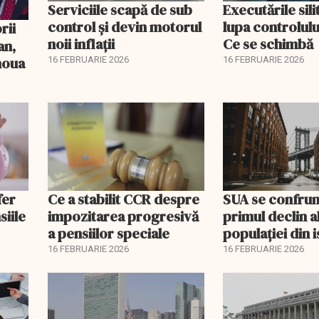
Serviciile scapă de sub
Executările sili
control și devin motorul
lupa controlului
noii inflații
Ce se schimbă
an,
 noua
16 FEBRUARIE 2026
16 FEBRUARIE 2026
fer
Ce a stabilit CCR despre
SUA se confrun
siile
impozitarea progresivă
primul declin a
a pensiilor speciale
populației din i
16 FEBRUARIE 2026
16 FEBRUARIE 2026