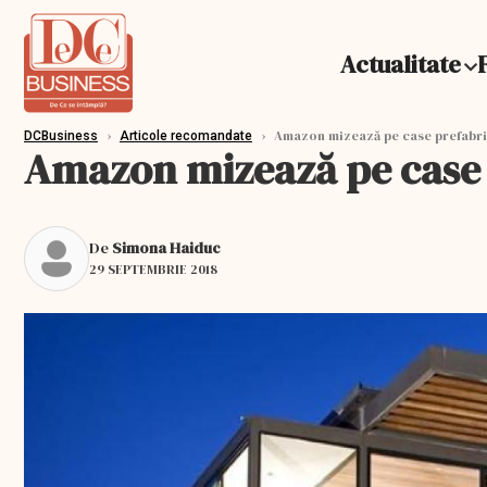
Actualitate
›
›
Amazon mizează pe case prefabri
DCBusiness
Articole recomandate
Amazon mizează pe case 
De
Simona Haiduc
29 SEPTEMBRIE 2018