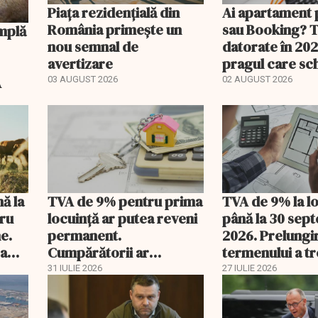
Piața rezidențială din
Ai apartament 
România primește un
sau Booking? 
nou semnal de
datorate în 202
avertizare
pragul care s
regimul fiscal
A
03 AUGUST 2026
02 AUGUST 2026
nă la
TVA de 9% pentru prima
TVA de 9% la l
tru
locuință ar putea reveni
până la 30 sep
e.
permanent.
2026. Prelungi
 a
Cumpărătorii ar
termenului a t
economisi zeci de mii de
comisia din Pa
31 IULIE 2026
27 IULIE 2026
lei