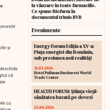
la vânzare în toate farmaciile.
se
Ce spune Biofarm în
documentul trimis BVB
ionvestit
Evenimente
Energy Forum Ediția a XV-a:
ile și
Piața energiei din România,
sub presiunea noii realități
31.03.2026
 deschide
Hotel Pullman Bucharest World
ptul că
Trade Center
ate
HEALTH FORUM: Știința vieții-
sănătatea bazată pe dovezi
ile cu
22.04.2026
ilizat