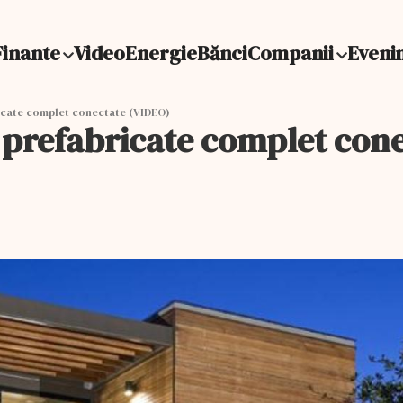
Finante
Video
Energie
Bănci
Companii
Eveni
cate complet conectate (VIDEO)
prefabricate complet cone