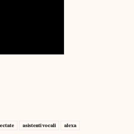
nectate
asistenti vocali
alexa