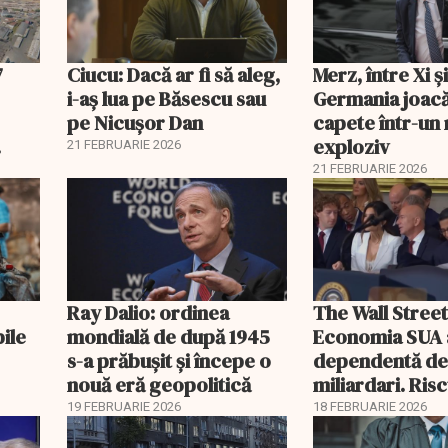
7
Ciucu: Dacă ar fi să aleg,
Merz, între Xi 
i-aș lua pe Băsescu sau
Germania joacă
pe Nicușor Dan
capete într-u
exploziv
21 FEBRUARIE 2026
21 FEBRUARIE 2026
Ray Dalio: ordinea
The Wall Street
bile
mondială de după 1945
Economia SUA 
s-a prăbușit și începe o
dependentă d
nouă eră geopolitică
miliardari. Ris
pentru burse ș
19 FEBRUARIE 2026
18 FEBRUARIE 2026