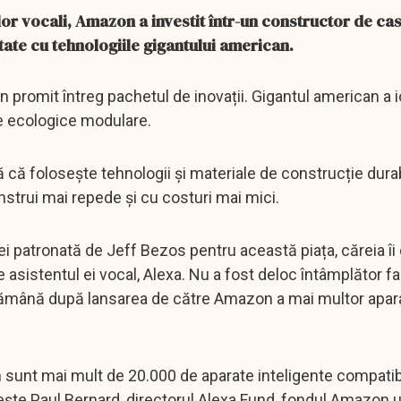
lor vocali, Amazon a investit într-un constructor de ca
ate cu tehnologiile gigantului american.
n promit întreg pachetul de inovații. Gigantul american a 
țe ecologice modulare.
mă că folosește tehnologii și materiale de construcție durab
nstrui mai repede și cu costuri mai mici.
 patronată de Jeff Bezos pentru această piața, căreia îi
asistentul ei vocal, Alexa. Nu a fost deloc întâmplător fa
săptămână după lansarea de către Amazon a mai multor apar
m sunt mai mult de 20.000 de aparate inteligente compatib
ește Paul Bernard, directorul Alexa Fund, fondul Amazon ut