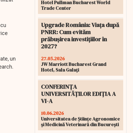
Hotel Pullman Bucharest World
Trade Center
Upgrade România: Viața după
 cu
PNRR: Cum evităm
rice
prăbușirea investițiilor în
2027?
27.05.2026
ate, un
JW Marriott Bucharest Grand
earch.
Hotel, Sala Galați
CONFERINȚA
UNIVERSITĂȚILOR EDIȚIA A
VI-A
10.06.2026
Universitatea de Științe Agronomice
și Medicină Veterinară din București