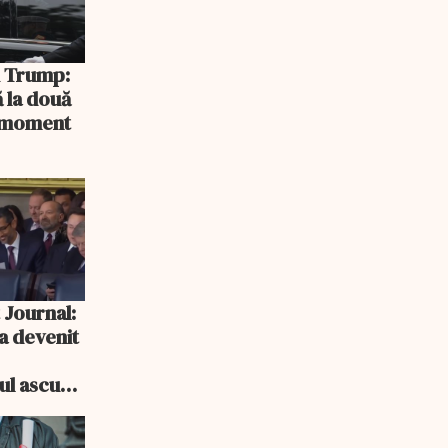
și Trump:
 la două
n moment
 Journal:
a devenit
e
cul ascuns
i consum