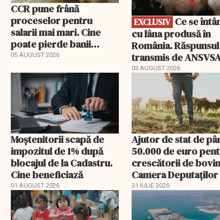
CCR pune frână
proceselor pentru
Ce se întâmplă
EXCLUSIV
salarii mai mari. Cine
cu lâna produsă în
poate pierde banii
România. Răspunsul
ceruți statului
transmis de ANSVS
05 AUGUST 2026
03 AUGUST 2026
Moștenitorii scapă de
Ajutor de stat de pâ
impozitul de 1% după
50.000 de euro pen
blocajul de la Cadastru.
crescătorii de bovin
Cine beneficiază
Camera Deputaților
aprobat schema
01 AUGUST 2026
31 IULIE 2026