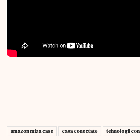
amazon miza case
casa conectate
tehnologii co