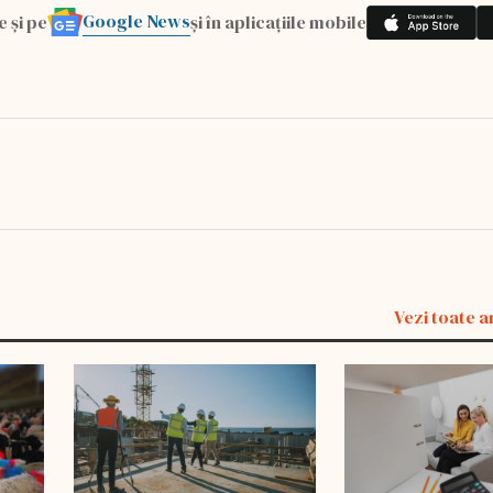
Google News
e și pe
și în aplicațiile mobile
Vezi toate a