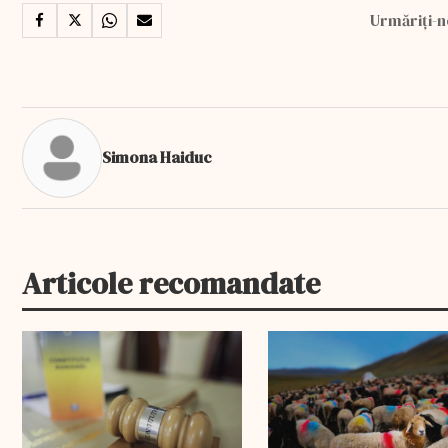
Urmăriți-n
Simona Haiduc
Articole recomandate
EXCLUSIV