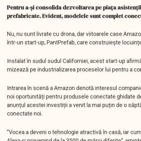
Pentru a-și consolida dezvoltarea pe piața asistenți
prefabricate. Evident, modelele sunt complet conect
Nu, nu sunt livrate cu drona, dar viitoarele case Amazo
într-un start-up, PantPrefab, care construiește locuin
Instalat în sudul sudul Californiei, acest start-up afir
mizează pe industrializarea proceselor lui pentru a co
Intrarea în scenă a Amazon denotă interesul companiei
noi oportunități pentru produsele conectate ghidate de 
anunțul acestei investiții a venit la mai puțin de o 
conectate noi.
”Vocea a deveni o tehnologie atractivă în casă, iar cu
Alexa și provenind de la 3500 de mărci diferite”, amint