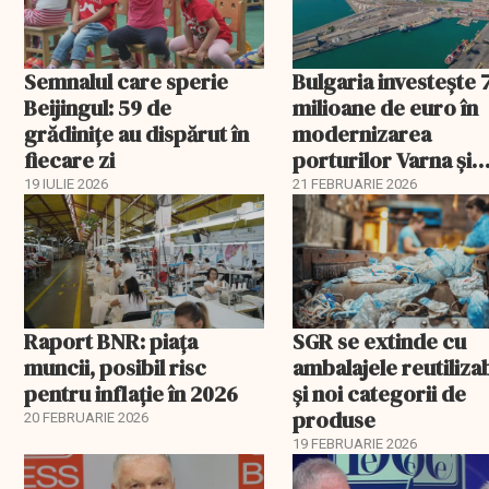
Semnalul care sperie
Bulgaria investește 
Beijingul: 59 de
milioane de euro în
grădinițe au dispărut în
modernizarea
fiecare zi
porturilor Varna și
Burgas
19 IULIE 2026
21 FEBRUARIE 2026
Raport BNR: piața
SGR se extinde cu
muncii, posibil risc
ambalajele reutiliza
pentru inflație în 2026
și noi categorii de
produse
20 FEBRUARIE 2026
19 FEBRUARIE 2026
EXCLUSIV
EXCLUSIV