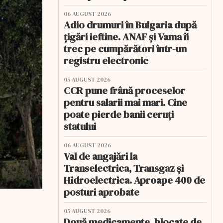
06 AUGUST 2026
Adio drumuri în Bulgaria după
țigări ieftine. ANAF și Vama îi
trec pe cumpărători într-un
registru electronic
05 AUGUST 2026
CCR pune frână proceselor
pentru salarii mai mari. Cine
poate pierde banii ceruți
statului
06 AUGUST 2026
Val de angajări la
Transelectrica, Transgaz și
Hidroelectrica. Aproape 400 de
posturi aprobate
05 AUGUST 2026
Două medicamente, blocate de