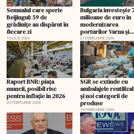
Semnalul care sperie
Bulgaria investește 
Beijingul: 59 de
milioane de euro în
grădinițe au dispărut în
modernizarea
fiecare zi
porturilor Varna și
Burgas
19 IULIE 2026
21 FEBRUARIE 2026
Raport BNR: piața
SGR se extinde cu
muncii, posibil risc
ambalajele reutiliza
pentru inflație în 2026
și noi categorii de
produse
20 FEBRUARIE 2026
19 FEBRUARIE 2026
EXCLUSIV
EXCLUSIV