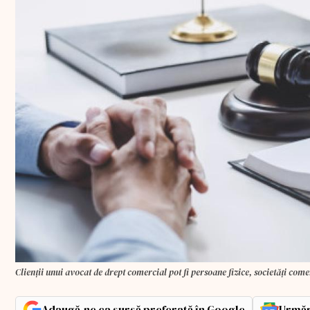
Clienții unui avocat de drept comercial pot fi persoane fizice, societăți come
Adaugă-ne ca sursă preferată în Google
Urmăr