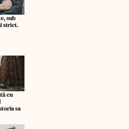
te, sub
 strict.
tă cu
l
storia sa