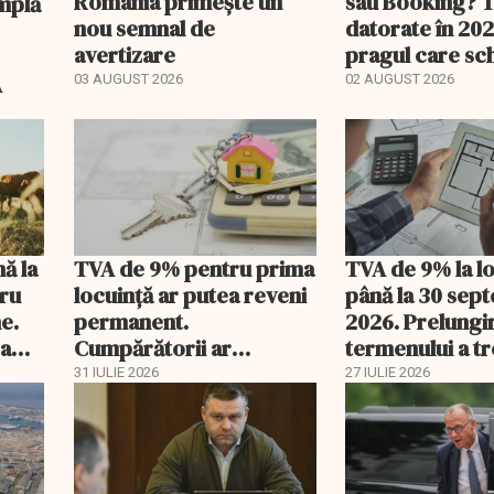
România primește un
sau Booking? 
nou semnal de
datorate în 202
avertizare
pragul care s
regimul fiscal
A
03 AUGUST 2026
02 AUGUST 2026
nă la
TVA de 9% pentru prima
TVA de 9% la l
tru
locuință ar putea reveni
până la 30 sep
e.
permanent.
2026. Prelungi
 a
Cumpărătorii ar
termenului a t
economisi zeci de mii de
comisia din Pa
31 IULIE 2026
27 IULIE 2026
lei