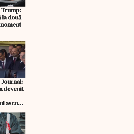
și Trump:
 la două
n moment
 Journal:
a devenit
e
cul ascuns
i consum