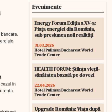
Evenimente
i
Energy Forum Ediția a XV-a:
Piața energiei din România,
sub presiunea noii realități
i bancare.
merciale
31.03.2026
Hotel Pullman Bucharest World
Trade Center
HEALTH FORUM: Știința vieții-
sănătatea bazată pe dovezi
t
 cazul în
22.04.2026
Hotel Pullman Bucharest World
ncurența
Trade Center
Upgrade România: Viața după