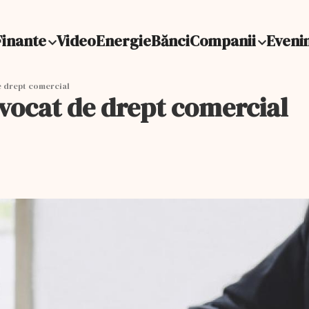
Finante
Video
Energie
Bănci
Companii
Eveni
de drept comercial
 avocat de drept comercial