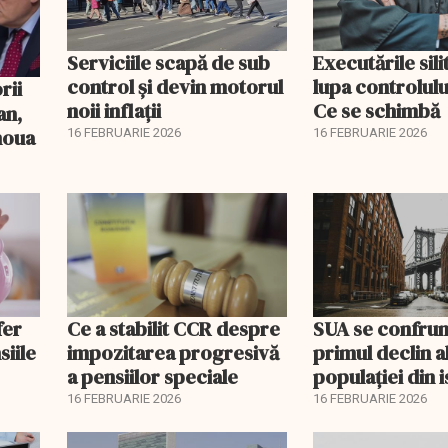
Serviciile scapă de sub
Executările sili
control și devin motorul
lupa controlului
noii inflații
Ce se schimbă
an,
 noua
16 FEBRUARIE 2026
16 FEBRUARIE 2026
fer
Ce a stabilit CCR despre
SUA se confrun
siile
impozitarea progresivă
primul declin a
a pensiilor speciale
populației din i
16 FEBRUARIE 2026
16 FEBRUARIE 2026