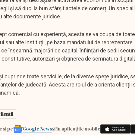
ea ta să își desfășoare activitatea economică în scopul 
e legii și să duci la bun sfârșit actele de comerț. Un special
au alte documente juridice.
ept comercial cu experiență, acesta se va ocupa de toate
ui sau alte instituții, pe baza mandatului de reprezentare. 
 ce înseamnă majorări de capital, înființări de sedii secun
 constitutive, autorizări și obținerea de semnatura digital
 cuprinde toate serviciile, de la diverse spețe juridice, se
anțelor de judecată. Acesta are rolul de a orienta clienții 
dinamică.
lientii
Google News
e și pe
și în aplicațiile mobile