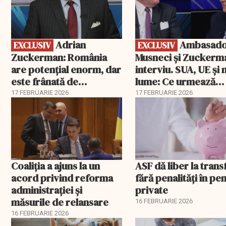
Adrian
Ambasadorii
EXCLUSIV
EXCLUSIV
Zuckerman: România
Musneci și Zuckerm
are potențial enorm, dar
interviu. SUA, UE și
este frânată de
lume: Ce urmează
corupție, companii de
pentru România
17 FEBRUARIE 2026
17 FEBRUARIE 2026
stat și influența
propagandei ruse
Coaliția a ajuns la un
ASF dă liber la trans
acord privind reforma
fără penalități în pen
administrației și
private
măsurile de relansare
16 FEBRUARIE 2026
16 FEBRUARIE 2026