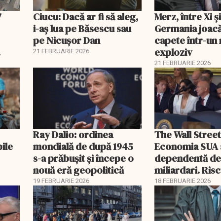
7
Ciucu: Dacă ar fi să aleg,
Merz, între Xi 
i-aș lua pe Băsescu sau
Germania joacă
pe Nicușor Dan
capete într-u
exploziv
21 FEBRUARIE 2026
21 FEBRUARIE 2026
Ray Dalio: ordinea
The Wall Street
bile
mondială de după 1945
Economia SUA 
s-a prăbușit și începe o
dependentă d
nouă eră geopolitică
miliardari. Ris
pentru burse ș
19 FEBRUARIE 2026
18 FEBRUARIE 2026