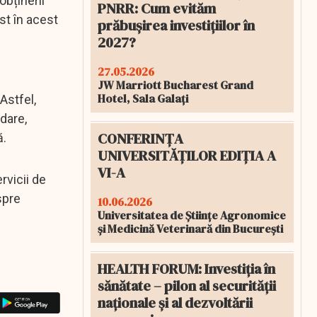
obținerii
PNRR: Cum evităm
ist în acest
prăbușirea investițiilor în
2027?
27.05.2026
JW Marriott Bucharest Grand
Hotel, Sala Galați
Astfel,
dare,
CONFERINȚA
ă.
UNIVERSITĂȚILOR EDIȚIA A
VI-A
rvicii de
spre
10.06.2026
Universitatea de Științe Agronomice
și Medicină Veterinară din București
HEALTH FORUM: Investiția în
sănătate – pilon al securității
naționale și al dezvoltării