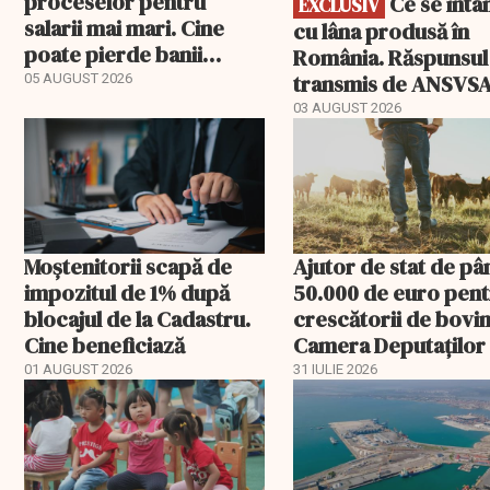
proceselor pentru
Ce se întâmplă
EXCLUSIV
salarii mai mari. Cine
cu lâna produsă în
poate pierde banii
România. Răspunsul
ceruți statului
transmis de ANSVS
05 AUGUST 2026
03 AUGUST 2026
Moștenitorii scapă de
Ajutor de stat de pâ
impozitul de 1% după
50.000 de euro pen
blocajul de la Cadastru.
crescătorii de bovin
Cine beneficiază
Camera Deputaților
aprobat schema
01 AUGUST 2026
31 IULIE 2026