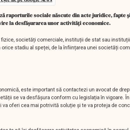
 raporturile sociale născute din acte juridice, fapte ș
rivire la desfășurarea unor activități economice.
izice, societăți comerciale, instituții de stat sau instituți
orice stadiu al speței, de la înființarea unei societăți co
conomică, este important să contactezi un avocat de drep
ietății se va desfășura conform cu legislația în vigoare. În
îți va oferi cea mai potrivită soluție și te va proteja de co