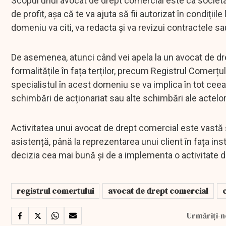
Scopul unui avocat de drept comercial este ca societat
de profit, așa că te va ajuta să fii autorizat în condițiil
domeniu va citi, va redacta și va revizui contractele s
De asemenea, atunci când vei apela la un avocat de dr
formalitățile în fața terților, precum Registrul Comerțul
specialistul în acest domeniu se va implica în tot ceea
schimbări de acționariat sau alte schimbări ale actelor
Activitatea unui avocat de drept comercial este vastă și
asistență, până la reprezentarea unui client în fața inst
decizia cea mai bună și de a implementa o activitate 
registrul comertului
avocat de drept comercial
c
Urmăriți-n