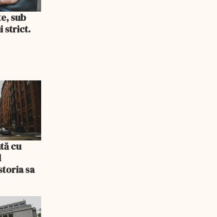
te, sub
 strict.
tă cu
l
storia sa