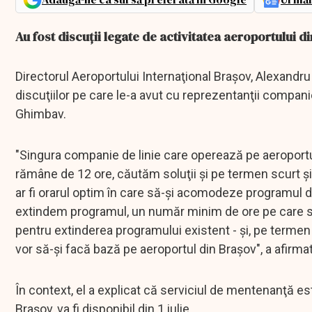
Au fost discuții legate de activitatea aeroportului 
Directorul Aeroportului Internaţional Braşov, Alexandru 
discuţiilor pe care le-a avut cu reprezentanţii compani
Ghimbav.
"Singura companie de linie care operează pe aeroportu
rămâne de 12 ore, căutăm soluţii şi pe termen scurt ş
ar fi orarul optim în care să-şi acomodeze programul de 
extindem programul, un număr minim de ore pe care să-l
pentru extinderea programului existent - şi, pe termen
vor să-şi facă bază pe aeroportul din Braşov", a afirma
În context, el a explicat că serviciul de mentenanţă es
Braşov, va fi disponibil din 1 iulie.