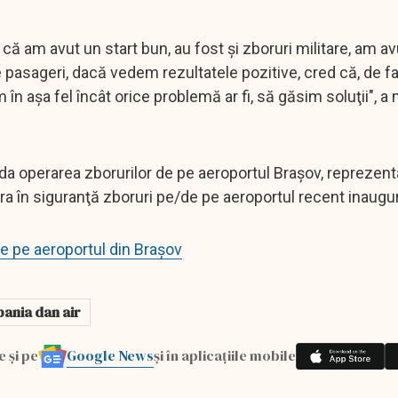
 că am avut un start bun, au fost şi zboruri militare, am av
e pasageri, dacă vedem rezultatele pozitive, cred că, de fa
m în aşa fel încât orice problemă ar fi, să găsim soluţii", a
da operarea zborurilor de pe aeroportul Braşov, reprezent
 în siguranţă zboruri pe/de pe aeroportul recent inaugur
e pe aeroportul din Brașov
ania dan air
Google News
e și pe
și în aplicațiile mobile