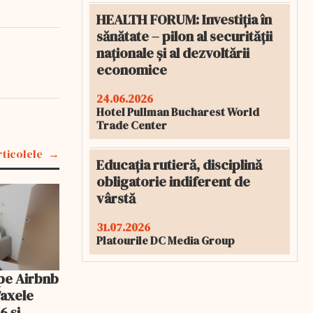
HEALTH FORUM: Investiția în
sănătate – pilon al securității
naționale și al dezvoltării
economice
24.06.2026
Hotel Pullman Bucharest World
Trade Center
rticolele
Educația rutieră, disciplină
obligatorie indiferent de
vârstă
31.07.2026
Platourile DC Media Group
pe Airbnb
Taxele
6 și