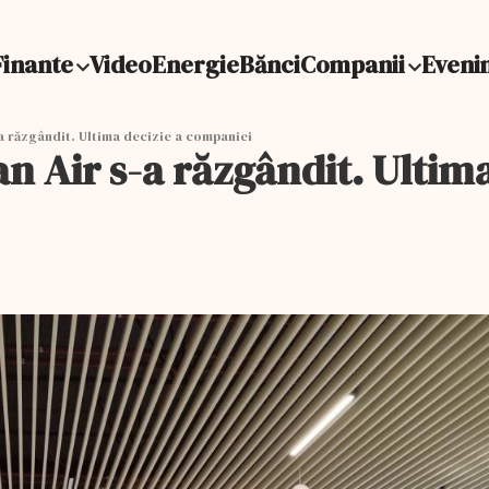
Finante
Video
Energie
Bănci
Companii
Eveni
a răzgândit. Ultima decizie a companiei
n Air s-a răzgândit. Ultim