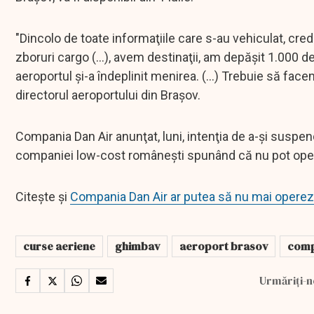
"Dincolo de toate informaţiile care s-au vehiculat, cred
zboruri cargo (...), avem destinaţii, am depăşit 1.000 d
aeroportul şi-a îndeplinit menirea. (...) Trebuie să face
directorul aeroportului din Braşov.
Compania Dan Air anunţat, luni, intenţia de a-şi suspen
companiei low-cost româneşti spunând că nu pot opera
Citește și
Compania Dan Air ar putea să nu mai operez
curse aeriene
ghimbav
aeroport brasov
comp
Urmăriți-n