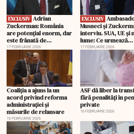
Adrian
Ambasadorii
EXCLUSIV
EXCLUSIV
Zuckerman: România
Musneci și Zuckerm
are potențial enorm, dar
interviu. SUA, UE și
este frânată de
lume: Ce urmează
corupție, companii de
pentru România
17 FEBRUARIE 2026
17 FEBRUARIE 2026
stat și influența
propagandei ruse
Coaliția a ajuns la un
ASF dă liber la trans
acord privind reforma
fără penalități în pen
administrației și
private
măsurile de relansare
16 FEBRUARIE 2026
16 FEBRUARIE 2026