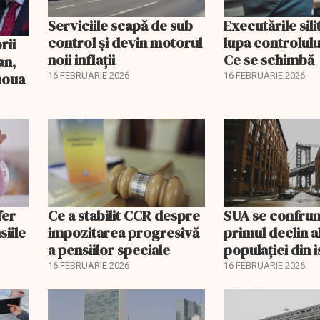
Serviciile scapă de sub
Executările sili
control și devin motorul
lupa controlului
noii inflații
Ce se schimbă
an,
 noua
16 FEBRUARIE 2026
16 FEBRUARIE 2026
fer
Ce a stabilit CCR despre
SUA se confrun
siile
impozitarea progresivă
primul declin a
a pensiilor speciale
populației din i
16 FEBRUARIE 2026
16 FEBRUARIE 2026