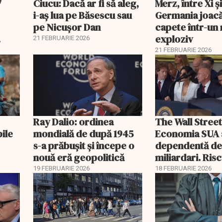
7
Ciucu: Dacă ar fi să aleg,
Merz, între Xi 
i-aș lua pe Băsescu sau
Germania joacă
pe Nicușor Dan
capete într-u
exploziv
21 FEBRUARIE 2026
21 FEBRUARIE 2026
Ray Dalio: ordinea
The Wall Street
bile
mondială de după 1945
Economia SUA 
s-a prăbușit și începe o
dependentă d
nouă eră geopolitică
miliardari. Ris
pentru burse ș
19 FEBRUARIE 2026
18 FEBRUARIE 2026