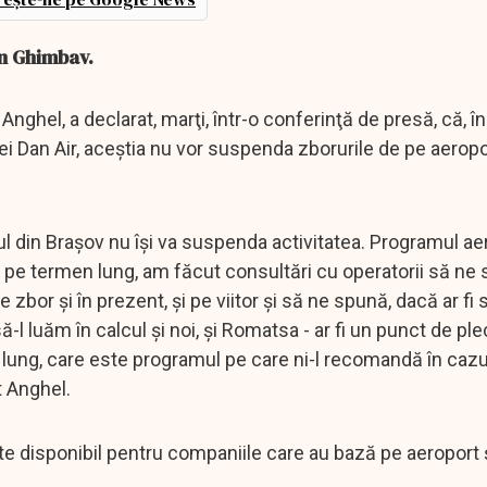
din Ghimbav.
Anghel, a declarat, marţi, într-o conferinţă de presă, că, î
ei Dan Air, aceştia nu vor suspenda zborurile de pe aeropo
l din Braşov nu îşi va suspenda activitatea. Programul ae
i pe termen lung, am făcut consultări cu operatorii să ne
zbor şi în prezent, şi pe viitor şi să ne spună, dacă ar fi 
 luăm în calcul şi noi, şi Romatsa - ar fi un punct de ple
 lung, care este programul pe care ni-l recomandă în cazu
t Anghel.
te disponibil pentru companiile care au bază pe aeroport şi