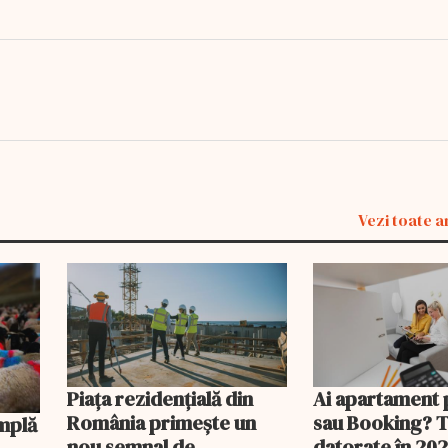
Vezi toate a
Piața rezidențială din
Ai apartament 
România primește un
sau Booking? 
nou semnal de
datorate în 202