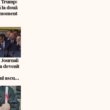
și Trump:
 la două
n moment
 Journal:
a devenit
e
cul ascuns
i consum