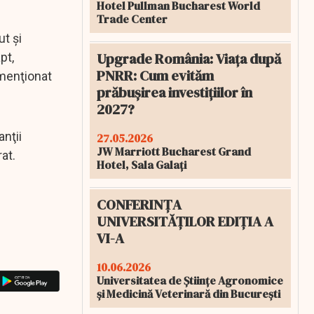
Hotel Pullman Bucharest World
Trade Center
ut şi
Upgrade România: Viața după
pt,
PNRR: Cum evităm
 menţionat
prăbușirea investițiilor în
2027?
anţii
27.05.2026
JW Marriott Bucharest Grand
at.
Hotel, Sala Galați
CONFERINȚA
UNIVERSITĂȚILOR EDIȚIA A
VI-A
10.06.2026
Universitatea de Științe Agronomice
și Medicină Veterinară din București