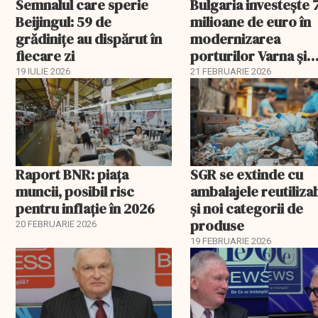
Semnalul care sperie
Bulgaria investește 
Beijingul: 59 de
milioane de euro în
grădinițe au dispărut în
modernizarea
fiecare zi
porturilor Varna și
Burgas
19 IULIE 2026
21 FEBRUARIE 2026
Raport BNR: piața
SGR se extinde cu
muncii, posibil risc
ambalajele reutiliza
pentru inflație în 2026
și noi categorii de
produse
20 FEBRUARIE 2026
19 FEBRUARIE 2026
EXCLUSIV
EXCLUSIV