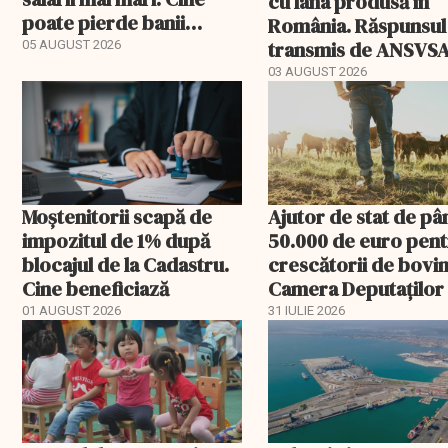
cu lâna produsă în
poate pierde banii
România. Răspunsul
ceruți statului
transmis de ANSVS
05 AUGUST 2026
03 AUGUST 2026
Moștenitorii scapă de
Ajutor de stat de pâ
impozitul de 1% după
50.000 de euro pen
blocajul de la Cadastru.
crescătorii de bovin
Cine beneficiază
Camera Deputaților
aprobat schema
01 AUGUST 2026
31 IULIE 2026