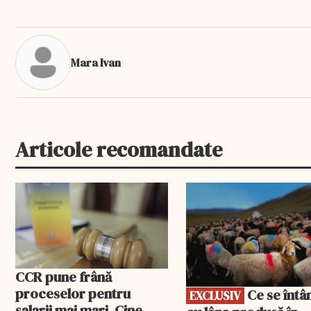
Mara Ivan
Articole recomandate
EXCLUSIV
CCR pune frână
proceselor pentru
Ce se întâmplă
EXCLUSIV
salarii mai mari. Cine