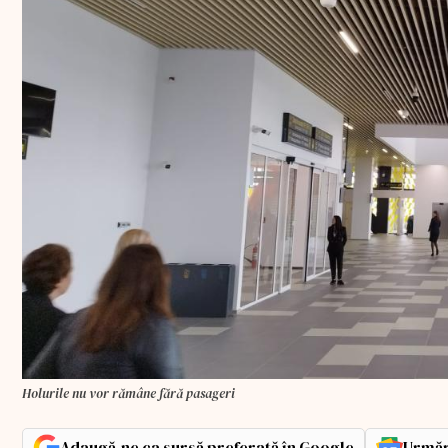
Holurile nu vor rămâne fără pasageri
Adaugă-ne ca sursă preferată în Google
Urmăr