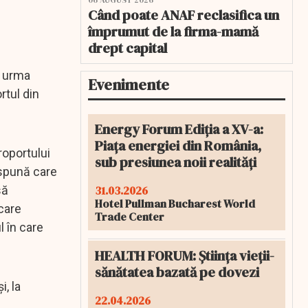
06 AUGUST 2026
Când poate ANAF reclasifica un
împrumut de la firma-mamă
drept capital
n urma
Evenimente
rtul din
Energy Forum Ediția a XV-a:
Piața energiei din România,
roportului
sub presiunea noii realități
 spună care
31.03.2026
să
Hotel Pullman Bucharest World
care
Trade Center
l în care
HEALTH FORUM: Știința vieții-
sănătatea bazată pe dovezi
, la
22.04.2026