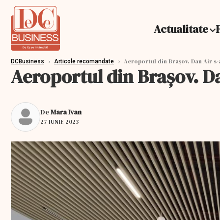
Actualitate
›
›
Aeroportul din Braşov. Dan Air s-
DCBusiness
Articole recomandate
Aeroportul din Braşov. Da
De
Mara Ivan
27 IUNIE 2023