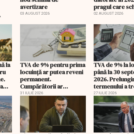
avertizare
pragul care s
regimul fiscal
A
03 AUGUST 2026
02 AUGUST 2026
nă la
TVA de 9% pentru prima
TVA de 9% la l
tru
locuință ar putea reveni
până la 30 sep
e.
permanent.
2026. Prelungi
 a
Cumpărătorii ar
termenului a t
economisi zeci de mii de
comisia din Pa
31 IULIE 2026
27 IULIE 2026
lei