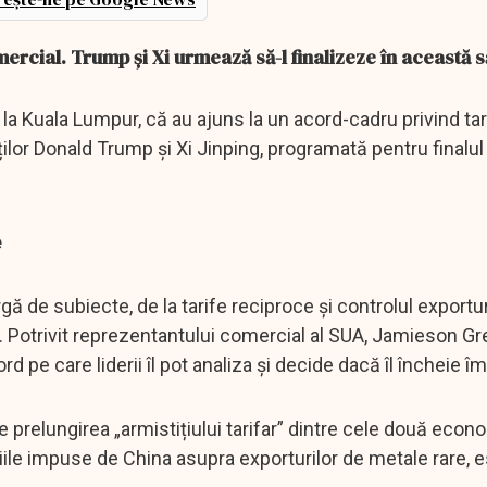
mercial. Trump și Xi urmează să-l finalizeze în această
la Kuala Lumpur, că au ajuns la un acord-cadru privind tari
ților Donald Trump și Xi Jinping, programată pentru finalul
e
rgă de subiecte, de la tarife reciproce și controlul exportu
. Potrivit reprezentantului comercial al SUA, Jamieson Gre
cord pe care liderii îl pot analiza și decide dacă îl încheie 
 prelungirea „armistițiului tarifar” dintre cele două econom
iile impuse de China asupra exporturilor de metale rare, e