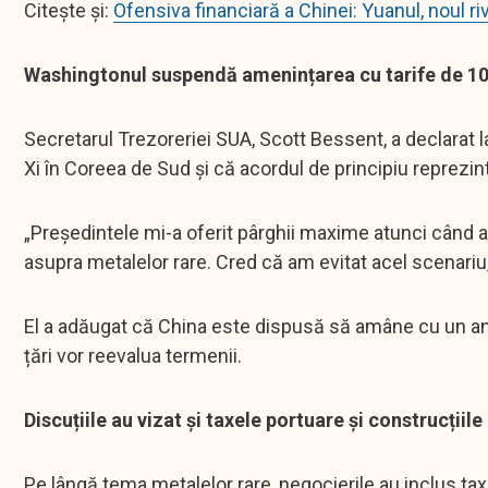
Citește și:
Ofensiva financiară a Chinei: Yuanul, noul riv
Washingtonul suspendă amenințarea cu tarife de 1
Secretarul Trezoreriei SUA, Scott Bessent, a declarat l
Xi în Coreea de Sud și că acordul de principiu reprezintă
„Președintele mi-a oferit pârghii maxime atunci când a
asupra metalelor rare. Cred că am evitat acel scenariu,
El a adăugat că China este dispusă să amâne cu un an a
țări vor reevalua termenii.
Discuțiile au vizat și taxele portuare și construcțiile
Pe lângă tema metalelor rare, negocierile au inclus t