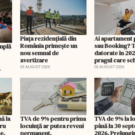
Piața rezidențială din
Ai apartament 
România primește un
sau Booking? 
nou semnal de
datorate în 202
avertizare
pragul care s
regimul fiscal
A
03 AUGUST 2026
02 AUGUST 2026
nă la
TVA de 9% pentru prima
TVA de 9% la l
tru
locuință ar putea reveni
până la 30 sep
e.
permanent.
2026. Prelungi