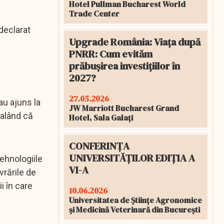
Hotel Pullman Bucharest World
Trade Center
 declarat
Upgrade România: Viața după
PNRR: Cum evităm
prăbușirea investițiilor în
2027?
27.05.2026
au ajuns la
JW Marriott Bucharest Grand
nalând că
Hotel, Sala Galați
CONFERINȚA
UNIVERSITĂȚILOR EDIȚIA A
tehnologiile
VI-A
vrările de
i în care
10.06.2026
Universitatea de Științe Agronomice
și Medicină Veterinară din București