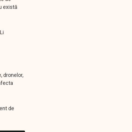
u există
Li
, dronelor,
afecta
ent de