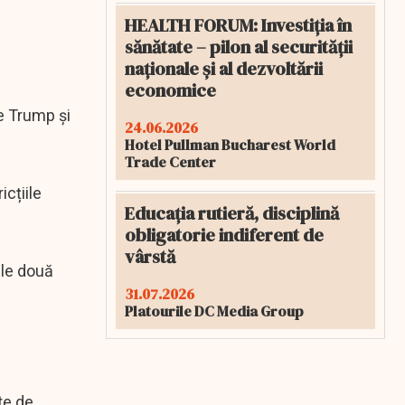
HEALTH FORUM: Investiția în
sănătate – pilon al securității
naționale și al dezvoltării
economice
re Trump și
24.06.2026
Hotel Pullman Bucharest World
Trade Center
cțiile
Educația rutieră, disciplină
obligatorie indiferent de
vârstă
ele două
31.07.2026
Platourile DC Media Group
te de