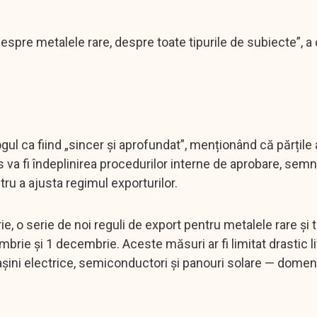
espre metalele rare, despre toate tipurile de subiecte”, a
ul ca fiind „sincer și aprofundat”, menționând că părțile 
s va fi îndeplinirea procedurilor interne de aprobare, sem
ru a ajusta regimul exporturilor.
, o serie de noi reguli de export pentru metalele rare și 
brie și 1 decembrie. Aceste măsuri ar fi limitat drastic li
șini electrice, semiconductori și panouri solare — domeni