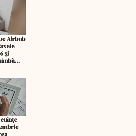
pe Airbnb
Taxele
6 și
chimbă
ocuințe
tembrie
rea