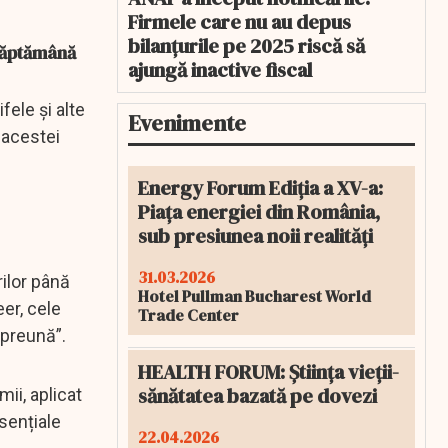
Firmele care nu au depus
bilanțurile pe 2025 riscă să
 săptămână
ajungă inactive fiscal
fele și alte
Evenimente
 acestei
Energy Forum Ediția a XV-a:
Piața energiei din România,
sub presiunea noii realități
31.03.2026
rilor până
Hotel Pullman Bucharest World
er, cele
Trade Center
împreună”.
HEALTH FORUM: Știința vieții-
sănătatea bazată pe dovezi
ii, aplicat
sențiale
22.04.2026