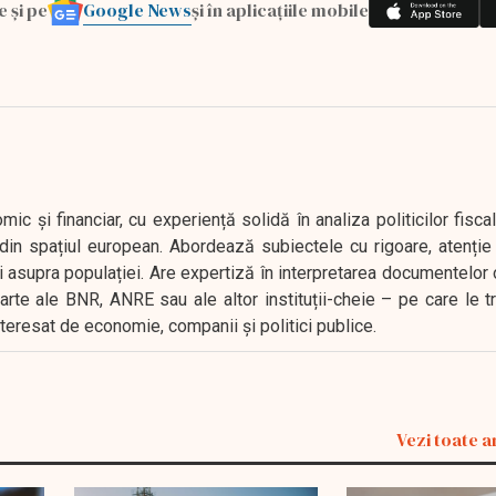
Google News
e și pe
și în aplicațiile mobile
 și financiar, cu experiență solidă în analiza politicilor fiscal
in spațiul european. Abordează subiectele cu rigoare, atenție l
i asupra populației. Are expertiză în interpretarea documentelor 
oarte ale BNR, ANRE sau ale altor instituții-cheie – pe care le 
interesat de economie, companii și politici publice.
Vezi toate a