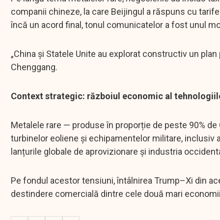
companii chineze, la care Beijingul a răspuns cu tarif
încă un acord final, tonul comunicatelor a fost unul mo
„China și Statele Unite au explorat constructiv un plan 
Chenggang.
Context strategic: războiul economic al tehnologiil
Metalele rare — produse în proporție de peste 90% de C
turbinelor eoliene și echipamentelor militare, inclusiv 
lanțurile globale de aprovizionare și industria occident
Pe fondul acestor tensiuni, întâlnirea Trump–Xi din
destindere comercială dintre cele două mari economii al