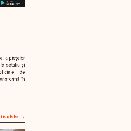
e, a piețelor
a detaliu și
oficiale – de
transformă în
rticolele