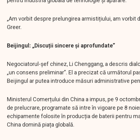
pentru industria globală de tehnologie și apărare.
„Am vorbit despre prelungirea armistițiului, am vorbit d
Greer.
Beijingul: „Discuții sincere și aprofundate”
Negociatorul-șef chinez, Li Chenggang, a descris dialog
„un consens preliminar”. El a precizat că următorul pa
Beijingul ar putea introduce măsuri administrative pent
Ministerul Comerțului din China a impus, pe 9 octombrie
de prelucrare, programate să intre în vigoare pe 8 noiem
echipamente folosite în producția de baterii pentru ma
China domină piața globală.