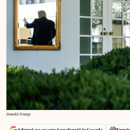
Donald Trump
Adaugă-ne ca sursă preferată în Google
Urmăr