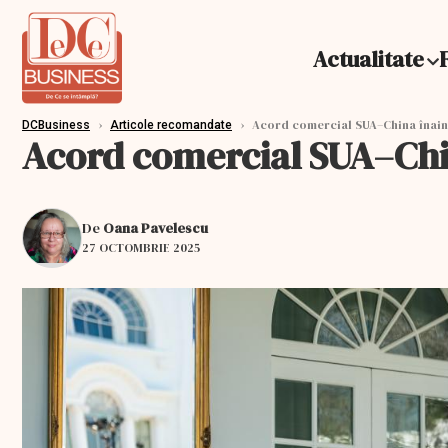
Actualitate
›
›
Acord comercial SUA–China înaint
DCBusiness
Articole recomandate
Acord comercial SUA–Chin
De
Oana Pavelescu
27 OCTOMBRIE 2025