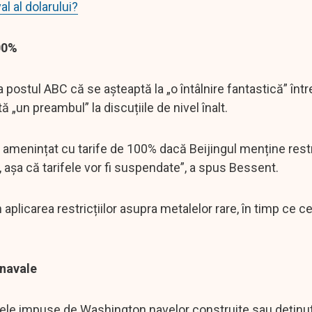
al al dolarului?
00%
a postul ABC că se așteaptă la „o întâlnire fantastică” înt
 „un preambul” la discuțiile de nivel înalt.
 amenințat cu tarife de 100% dacă Beijingul menține restri
 așa că tarifele vor fi suspendate”, a spus Bessent.
plicarea restricțiilor asupra metalelor rare, în timp ce c
 navale
axele impuse de Washington navelor construite sau deținu