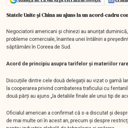
Statele Unite și China au ajuns la un acord-cadru co
Negociatorii americani și chinezi au anunțat duminică, 
probleme comerciale, înaintea unei întâlniri a președin
săptămâni în Coreea de Sud.
Acord de principiu asupra tarifelor și materiilor rar
Discuțiile dintre cele două delegații au vizat o gamă la
la cooperarea privind combaterea traficului cu fentanil
două părți au ajuns „la detaliile finale ale unui tip de a
Oficialul american a confirmat că s-a discutat și despre
de mai multe ori în acest an, precum și despre restricț