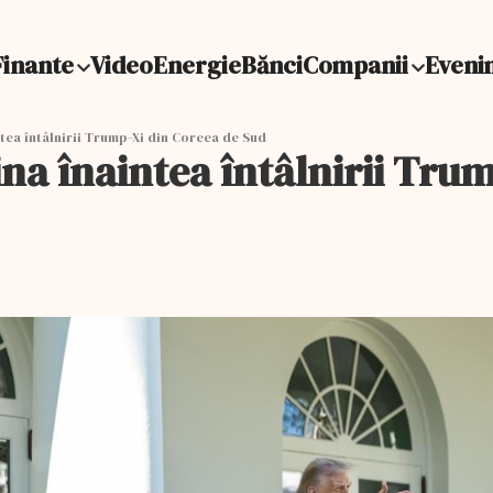
Finante
Video
Energie
Bănci
Companii
Eveni
ea întâlnirii Trump–Xi din Coreea de Sud
a înaintea întâlnirii Tru