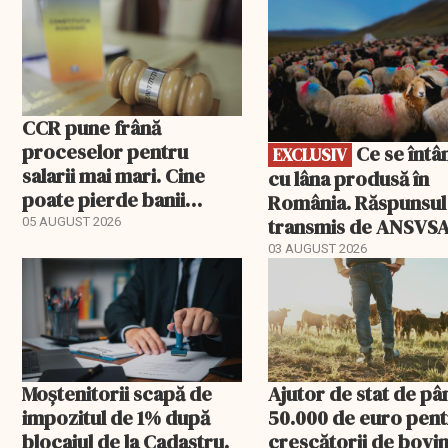
EXCLUSIV
CCR pune frână
proceselor pentru
Ce se întâmplă
EXCLUSIV
salarii mai mari. Cine
cu lâna produsă în
poate pierde banii
România. Răspunsul
ceruți statului
transmis de ANSVS
05 AUGUST 2026
03 AUGUST 2026
Moștenitorii scapă de
Ajutor de stat de pâ
impozitul de 1% după
50.000 de euro pen
blocajul de la Cadastru.
crescătorii de bovin