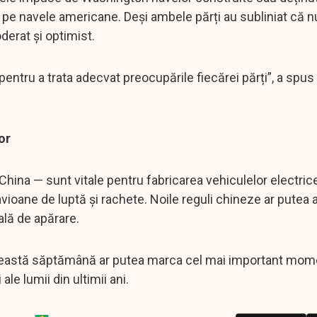
e pe navele americane. Deși ambele părți au subliniat că n
derat și optimist.
pentru a trata adecvat preocupările fiecărei părți”, a spus 
or
hina — sunt vitale pentru fabricarea vehiculelor electrice
avioane de luptă și rachete. Noile reguli chineze ar putea 
ală de apărare.
 această săptămână ar putea marca cel mai important mom
e lumii din ultimii ani.