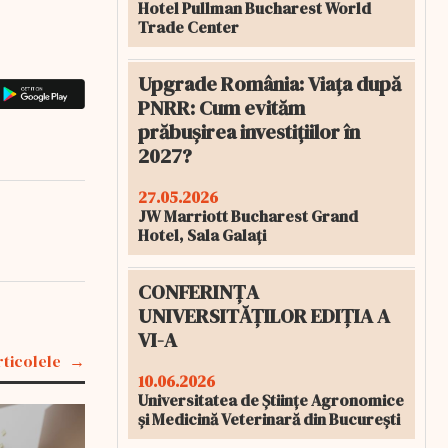
Hotel Pullman Bucharest World
Trade Center
Upgrade România: Viața după
PNRR: Cum evităm
prăbușirea investițiilor în
2027?
27.05.2026
JW Marriott Bucharest Grand
Hotel, Sala Galați
CONFERINȚA
UNIVERSITĂȚILOR EDIȚIA A
VI-A
rticolele
10.06.2026
Universitatea de Științe Agronomice
și Medicină Veterinară din București