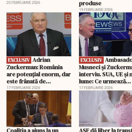
produse
20 FEBRUARIE 2026
19 FEBRUARIE 2026
EXCLUSIV
EXCLUSIV
Adrian
Ambasadorii
EXCLUSIV
EXCLUSIV
Zuckerman: România
Musneci și Zuckerm
are potențial enorm, dar
interviu. SUA, UE și
este frânată de
lume: Ce urmează
corupție, companii de
pentru România
17 FEBRUARIE 2026
17 FEBRUARIE 2026
stat și influența
propagandei ruse
Coaliția a ajuns la un
ASF dă liber la trans