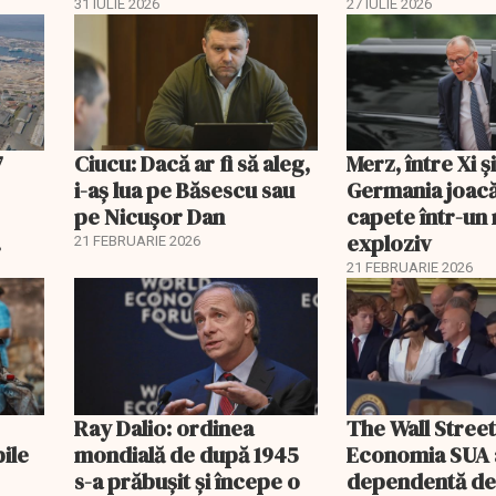
economisi zeci de mii de
comisia din Pa
31 IULIE 2026
27 IULIE 2026
lei
7
Ciucu: Dacă ar fi să aleg,
Merz, între Xi 
i-aș lua pe Băsescu sau
Germania joacă
pe Nicușor Dan
capete într-u
exploziv
21 FEBRUARIE 2026
21 FEBRUARIE 2026
Ray Dalio: ordinea
The Wall Street
bile
mondială de după 1945
Economia SUA 
s-a prăbușit și începe o
dependentă d