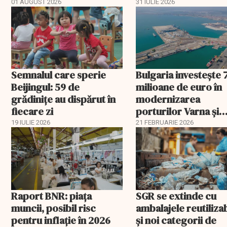
aprobat schema
01 AUGUST 2026
31 IULIE 2026
Semnalul care sperie
Bulgaria investește 
Beijingul: 59 de
milioane de euro în
grădinițe au dispărut în
modernizarea
fiecare zi
porturilor Varna și
Burgas
19 IULIE 2026
21 FEBRUARIE 2026
Raport BNR: piața
SGR se extinde cu
muncii, posibil risc
ambalajele reutiliza
pentru inflație în 2026
și noi categorii de