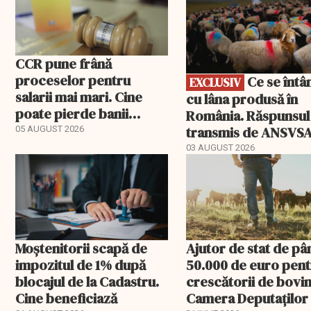
CCR pune frână
proceselor pentru
Ce se întâmplă
EXCLUSIV
salarii mai mari. Cine
cu lâna produsă în
poate pierde banii
România. Răspunsul
ceruți statului
transmis de ANSVS
05 AUGUST 2026
03 AUGUST 2026
Moștenitorii scapă de
Ajutor de stat de pâ
impozitul de 1% după
50.000 de euro pen
blocajul de la Cadastru.
crescătorii de bovin
Cine beneficiază
Camera Deputaților