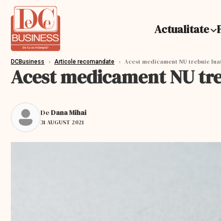
Actualitate
›
›
Acest medicament NU trebuie luat
DCBusiness
Articole recomandate
Acest medicament NU tre
De
Dana Mihai
31 AUGUST 2021