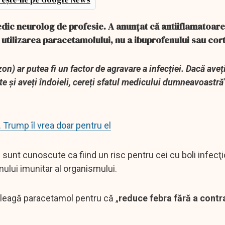
 medic neurolog de profesie. A anunțat că antiiflamatoare
utilizarea paracetamolului, nu a ibuprofenului sau cor
n) ar putea fi un factor de agravare a infecției. Dacă aveți
e și aveți îndoieli, cereți sfatul medicului dumneavoastră
Trump îl vrea doar pentru el
unt cunoscute ca fiind un risc pentru cei cu boli infecţi
lui imunitar al organismului.
 aleagă paracetamol pentru că „
reduce febra fără a cont