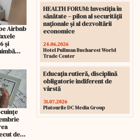
HEALTH FORUM: Investiția în
sănătate – pilon al securității
naționale și al dezvoltării
pe Airbnb
economice
Taxele
6 și
24.06.2026
Hotel Pullman Bucharest World
chimbă
Trade Center
Educația rutieră, disciplină
obligatorie indiferent de
vârstă
31.07.2026
Platourile DC Media Group
ocuințe
tembrie
rea
recut de