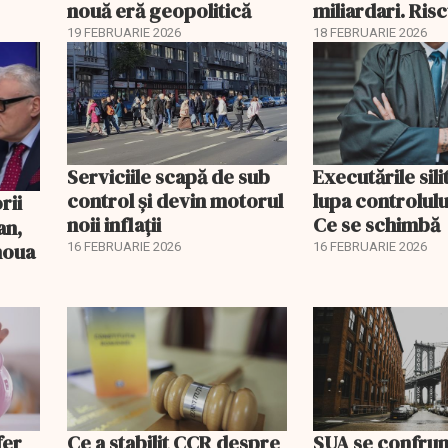
nouă eră geopolitică
miliardari. Ris
pentru burse ș
19 FEBRUARIE 2026
18 FEBRUARIE 2026
Serviciile scapă de sub
Executările sili
control și devin motorul
lupa controlului
noii inflații
Ce se schimbă
an,
 noua
16 FEBRUARIE 2026
16 FEBRUARIE 2026
fer
Ce a stabilit CCR despre
SUA se confrun