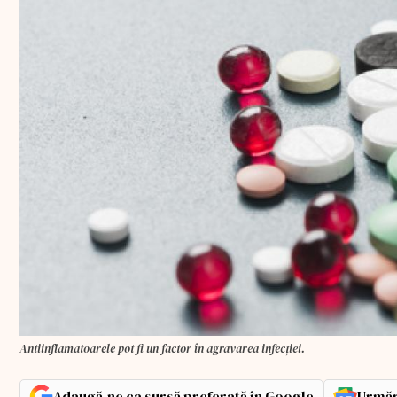
Antiinflamatoarele pot fi un factor în agravarea infecţiei.
Adaugă-ne ca sursă preferată în Google
Urmăr