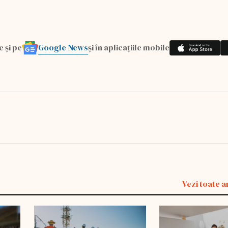
Google News
e și pe
și în aplicațiile mobile
Vezi toate a