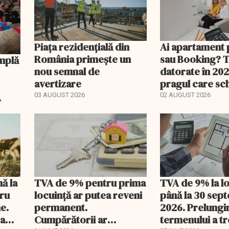
Piața rezidențială din
Ai apartament 
România primește un
sau Booking? 
nou semnal de
datorate în 202
avertizare
pragul care s
regimul fiscal
A
03 AUGUST 2026
02 AUGUST 2026
nă la
TVA de 9% pentru prima
TVA de 9% la l
tru
locuință ar putea reveni
până la 30 sep
e.
permanent.
2026. Prelungi
 a
Cumpărătorii ar
termenului a t