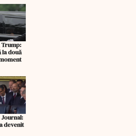
rlament
și Trump:
 la două
n moment
 Journal:
a devenit
e