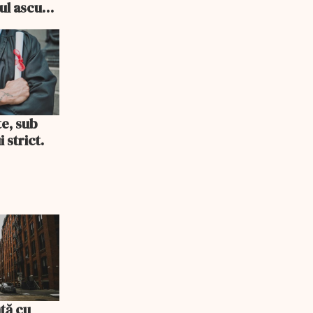
cul ascuns
i consum
te, sub
 strict.
tă cu