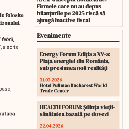
Firmele care nu au depus
bilanțurile pe 2025 riscă să
le folosite
ajungă inactive fiscal
tizonului.
Evenimente
 febră,
”, a scris
Energy Forum Ediția a XV-a:
Piața energiei din România,
sub presiunea noii realități
31.03.2026
Hotel Pullman Bucharest World
oase,
Trade Center
HEALTH FORUM: Știința vieții-
sănătatea bazată pe dovezi
raataca
22.04.2026