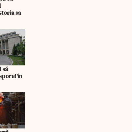
l
storia sa
l să
sporei în