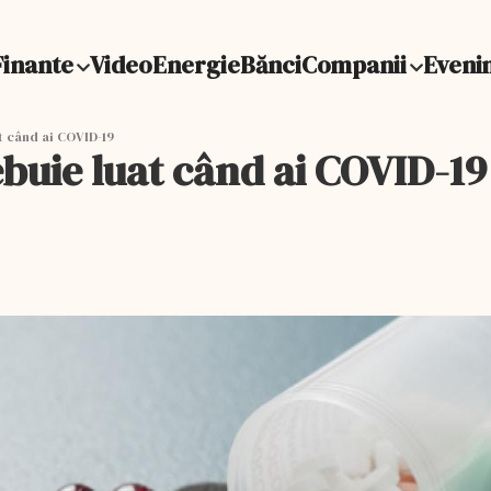
Finante
Video
Energie
Bănci
Companii
Eveni
 când ai COVID-19
buie luat când ai COVID-19