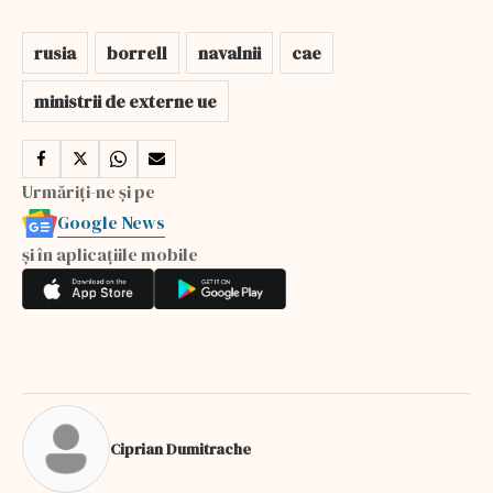
rusia
borrell
navalnii
cae
ministrii de externe ue
Urmăriți-ne și pe
Google News
și în aplicațiile mobile
Ciprian Dumitrache