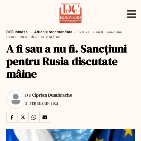
›
›
A fi sau a nu fi. Sancțiuni
DCBusiness
Articole recomandate
pentru Rusia discutate mâine
A fi sau a nu fi. Sancțiuni
pentru Rusia discutate
mâine
De
Ciprian Dumitrache
21 FEBRUARIE 2021