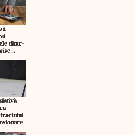
ză
vel
ele dintr-
risc
slativă
rea
tractului
nsionare