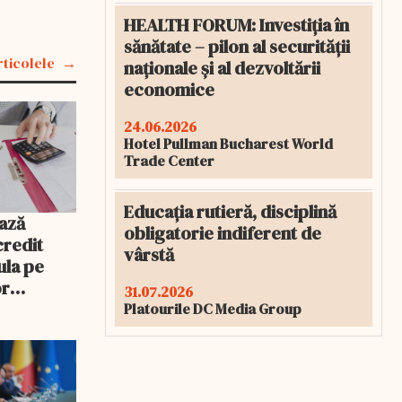
HEALTH FORUM: Investiția în
sănătate – pilon al securității
rticolele
naționale și al dezvoltării
economice
24.06.2026
Hotel Pullman Bucharest World
Trade Center
Educația rutieră, disciplină
ază
obligatorie indiferent de
credit
vârstă
ula pe
or
31.07.2026
rebui să o
Platourile DC Media Group