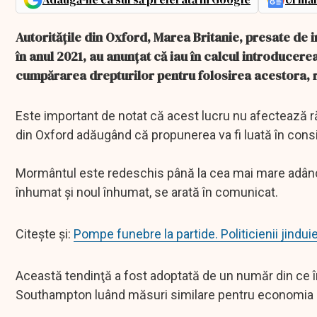
Autorităţile din Oxford, Marea Britanie, presate de 
în anul 2021, au anunţat că iau în calcul introducerea p
cumpărarea drepturilor pentru folosirea acestora,
Este important de notat că acest lucru nu afectează r
din Oxford adăugând că propunerea va fi luată în cons
Mormântul este redeschis până la cea mai mare adânci
înhumat şi noul înhumat, se arată în comunicat.
Citește și:
Pompe funebre la partide. Politicienii jindui
Această tendinţă a fost adoptată de un număr din ce în
Southampton luând măsuri similare pentru economia 