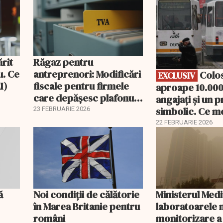
EXCLUSIV
ărit
Răgaz pentru
u. Ce
antreprenori: Modificări
Colosul STB:
EXCLUSIV
I)
fiscale pentru firmele
aproape 10.000
care depășesc plafonul
angajați și un p
de TVA
simbolic. Ce m
23 FEBRUARIE 2026
putea urma: Pa
22 FEBRUARIE 2026
Berlin?
ă
Noi condiții de călătorie
Ministerul Medi
în Marea Britanie pentru
laboratoarele 
români
monitorizare a