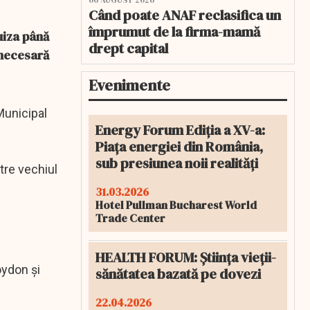
06 AUGUST 2026
Când poate ANAF reclasifica un
împrumut de la firma-mamă
uiza până
drept capital
i necesară
Evenimente
Municipal
Energy Forum Ediția a XV-a:
Piața energiei din România,
sub presiunea noii realități
tre vechiul
31.03.2026
Hotel Pullman Bucharest World
Trade Center
HEALTH FORUM: Știința vieții-
oydon şi
sănătatea bazată pe dovezi
22.04.2026