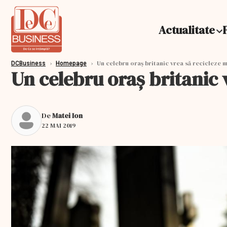
Actualitate
›
›
Un celebru oraș britanic vrea să recicleze 
DCBusiness
Homepage
Un celebru oraș britanic 
De
Matei Ion
22 MAI 2019