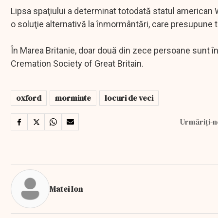
Lipsa spaţiului a determinat totodată statul america
o soluţie alternativă la înmormântări, care presupune 
În Marea Britanie, doar două din zece persoane sunt 
Cremation Society of Great Britain.
oxford
morminte
locuri de veci
Urmăriți-n
Matei Ion