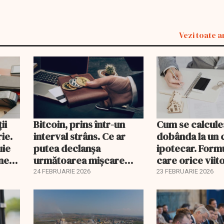
Vezi toate a
ii
Bitcoin, prins într-un
Cum se calcule
ie.
interval strâns. Ce ar
dobânda la un 
uie
putea declanșa
ipotecar. Form
ine
următoarea mișcare
care orice viit
majoră?
proprietar ar t
24 FEBRUARIE 2026
23 FEBRUARIE 2026
înțeleagă