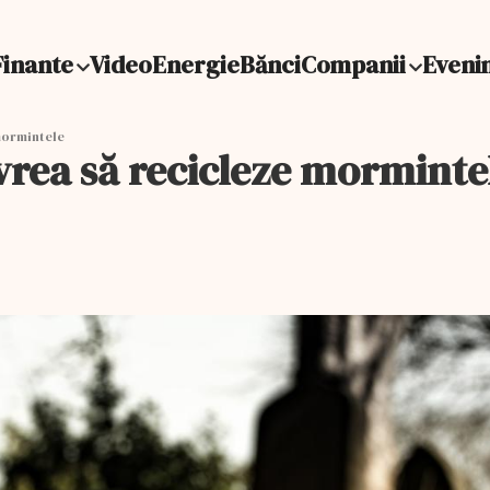
Finante
Video
Energie
Bănci
Companii
Eveni
mormintele
vrea să recicleze morminte