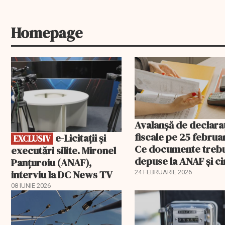
Homepage
EXCLUSIV
Avalanșă de declaraț
fiscale pe 25 februar
e-Licitaţii şi
EXCLUSIV
Ce documente treb
executări silite. Mironel
depuse la ANAF și c
Panțuroiu (ANAF),
este vizat
interviu la DC News TV
24 FEBRUARIE 2026
08 IUNIE 2026