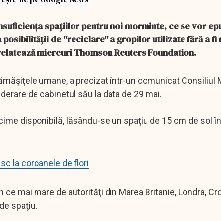
insuficienţa spaţiilor pentru noi morminte, ce se vor ep
osibilităţii de ''reciclare'' a gropilor utilizate fără a f
 relatează miercuri Thomson Reuters Foundation.
ămăşiţele umane, a precizat într-un comunicat Consiliul 
iderare de cabinetul său la data de 29 mai.
me disponibilă, lăsându-se un spaţiu de 15 cm de sol în
esc la coroanele de flori
 ce mai mare de autorităţi din Marea Britanie, Londra, Cr
de spaţiu.