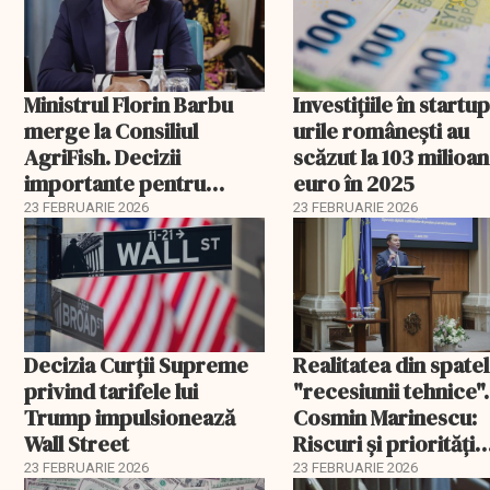
Ministrul Florin Barbu
Investiţiile în startup
merge la Consiliul
urile româneşti au
AgriFish. Decizii
scăzut la 103 milioa
importante pentru
euro în 2025
fermierii români
23 FEBRUARIE 2026
23 FEBRUARIE 2026
Decizia Curții Supreme
Realitatea din spate
privind tarifele lui
"recesiunii tehnice".
Trump impulsionează
Cosmin Marinescu:
Wall Street
Riscuri și priorități
pentru România în 
23 FEBRUARIE 2026
23 FEBRUARIE 2026