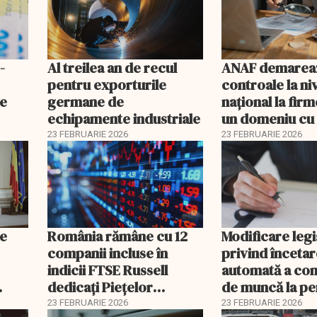
-
Al treilea an de recul
ANAF demarea
pentru exporturile
controale la ni
ne
germane de
naţional la firm
echipamente industriale
un domeniu cu 
fiscal ridicat
23 FEBRUARIE 2026
23 FEBRUARIE 2026
le
România rămâne cu 12
Modificare legi
companii incluse în
privind înceta
indicii FTSE Russell
automată a con
dedicați Piețelor
de muncă la pe
2026
Emergente
23 FEBRUARIE 2026
23 FEBRUARIE 2026