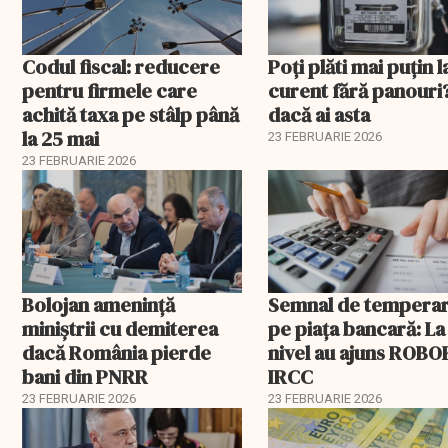
Codul fiscal: reducere
Poți plăti mai puțin l
pentru firmele care
curent fără panouri
achită taxa pe stâlp până
dacă ai asta
la 25 mai
23 FEBRUARIE 2026
23 FEBRUARIE 2026
Bolojan amenință
Semnal de tempera
miniștrii cu demiterea
pe piața bancară: La
dacă România pierde
nivel au ajuns ROBOR
bani din PNRR
IRCC
23 FEBRUARIE 2026
23 FEBRUARIE 2026