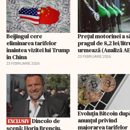
Beijingul cere
Prețul motorinei a s
eliminarea tarifelor
pragul de 8,2 lei/litr
înaintea vizitei lui Trump
urmează (Analiză AE
în China
23 FEBRUARIE 2026
23 FEBRUARIE 2026
EXCLUSIV
Evoluția Bitcoin dup
anunțul privind
Dincolo de
EXCLUSIV
majorarea tarifelor
scenă: Horia Brenciu,