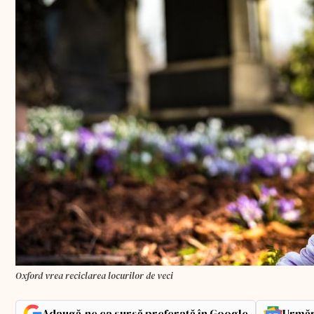
Oxford vrea reciclarea locurilor de veci
Adaugă-ne ca sursă preferată în Google
Urmăr