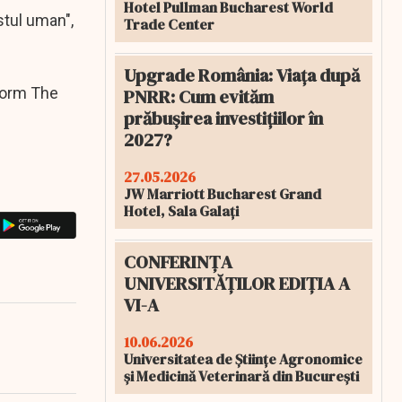
Hotel Pullman Bucharest World
stul uman",
Trade Center
Upgrade România: Viața după
nform The
PNRR: Cum evităm
prăbușirea investițiilor în
2027?
27.05.2026
JW Marriott Bucharest Grand
Hotel, Sala Galați
CONFERINȚA
UNIVERSITĂȚILOR EDIȚIA A
VI-A
10.06.2026
Universitatea de Științe Agronomice
și Medicină Veterinară din București