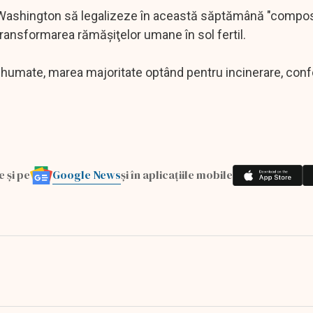
n Washington să legalizeze în această săptămână "compo
transformarea rămăşiţelor umane în sol fertil.
înhumate, marea majoritate optând pentru incinerare, co
Google News
e și pe
și în aplicațiile mobile