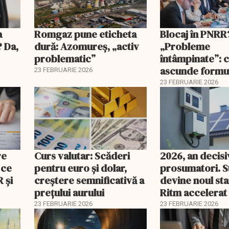
a
Romgaz pune eticheta
Blocaj în PNRR
? Da,
dură: Azomureș, „activ
„Probleme
problematic”
întâmpinate”: 
ascunde formu
23 FEBRUARIE 2026
Guvernului
23 FEBRUARIE 2026
re
Curs valutar: Scăderi
2026, an decis
 ce
pentru euro și dolar,
prosumatori. 
 şi
creștere semnificativă a
devine noul st
prețului aurului
Ritm accelerat
investiții în pan
23 FEBRUARIE 2026
23 FEBRUARIE 2026
baterii