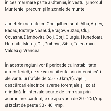
în cea mai mare parte a Olteniei, în vestul şi nordul
Munteniei, precum şi în zonele de munte.
Judeţele marcate cu Cod galben sunt: Alba, Argeş,
Bacău, Bistriţa-Năsăud, Braşov, Buzău, Cluj,
Covasna, Dâmboviţa, Dolj, Gorj, Giurgiu, Hunedoara,
Harghita, Mureş, Olt, Prahova, Sibiu, Teleorman,
Vâlcea şi Vrancea.
În aceste regiuni vor fi perioade cu instabilitate
atmosferică, ce se va manifesta prin intensificări
ale vântului (rafale de 55 - 70 km/h), vijelii,
descărcări electrice, averse torenţiale şi izolat
grindină. În intervale scurte de timp sau prin
acumulare, cantităţile de apă vor fi de 20 - 25 l/mp
şi izolat de peste 30 - 40 l/mp.