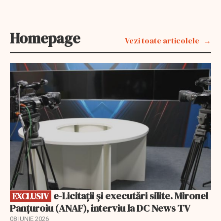
Homepage
Vezi toate articolele
EXCLUSIV
e-Licitaţii şi executări silite. Mironel
EXCLUSIV
Panțuroiu (ANAF), interviu la DC News TV
08 IUNIE 2026