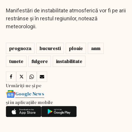
Manifestări de instabilitate atmosferică vor fi pe arii
restrânse şi în restul regiunilor, notează
meteorologii.
prognoza
bucuresti
ploaie
anm
tunete
fulgere
instabilitate
Urmăriți-ne și pe
Google News
și în aplicațiile mobile