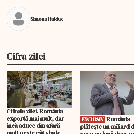
Simona Haiduc
Cifra zilei
EXCLUSIV
Cifrele zilei. România
exportă mai mult, dar
România
EXCLUSIV
încă aduce din afară
plătește un miliard 
mult peste cât vinde
euro pe lună doar p