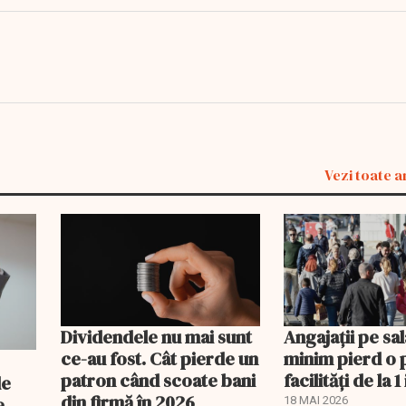
Vezi toate a
Dividendele nu mai sunt
Angajații pe sal
ce-au fost. Cât pierde un
minim pierd o 
patron când scoate bani
facilități de la 1 
de
din firmă în 2026
e
18 MAI 2026