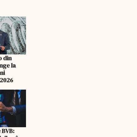
o din
nge la
ni
n 2026
e BVB: