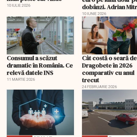
dobânzi. Adrian Mitr
10 IULIE 2026
O datorie publică
10 IUNIE 2026
„insurmontabilă”
Consumul a scăzut
Cât costă o seară de
dramatic în România. Ce
Dragobete în 2026
relevă datele INS
comparativ cu anul
trecut
11 MARTIE 2026
24 FEBRUARIE 2026
EXCLUSIV
EXCLUSIV