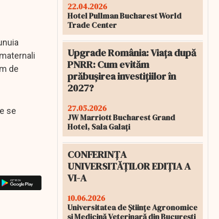
22.04.2026
Hotel Pullman Bucharest World
Trade Center
 unuia
Upgrade România: Viața după
 maternali
PNRR: Cum evităm
im de
prăbușirea investițiilor în
2027?
27.05.2026
ce se
JW Marriott Bucharest Grand
Hotel, Sala Galați
CONFERINȚA
UNIVERSITĂȚILOR EDIȚIA A
VI-A
10.06.2026
Universitatea de Științe Agronomice
și Medicină Veterinară din București