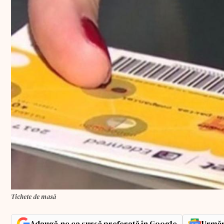
Tichete de masă
Adaugă-ne ca sursă preferată în Google
Urmăr