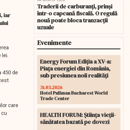
06 AUGUST 2026
Traderii de carburanți, prinși
într-o capcană fiscală. O regulă
, iar
nouă poate bloca tranzacții
ului
uzuale
Evenimente
erea
 lei.
Energy Forum Ediția a XV-a:
Piața energiei din România,
la 450 de
sub presiunea noii realități
acest
31.03.2026
Hotel Pullman Bucharest World
Trade Center
ilor care
i cu
HEALTH FORUM: Știința vieții-
sănătatea bazată pe dovezi