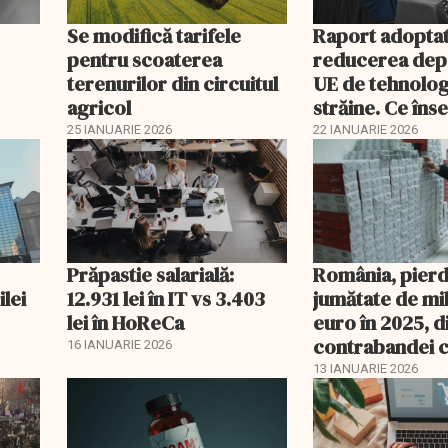
Se modifică tarifele
Raport adoptat
pentru scoaterea
reducerea dep
terenurilor din circuitul
UE de tehnolog
agricol
străine. Ce în
acest lucru
25 IANUARIE 2026
22 IANUARIE 2026
Prăpastie salarială:
România, pierd
ilei
12.931 lei în IT vs 3.403
jumătate de mi
lei în HoReCa
euro în 2025, d
contrabandei c
16 IANUARIE 2026
13 IANUARIE 2026