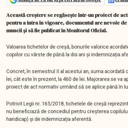
Această creștere se regăsește într-un proiect de act 
pentru a intra în vigoare, documentul are nevoie de 
muncii și să fie publicat în Monitorul Oficial.
Valoarea tichetelor de creșă, bonurile valorice acorda
copiilor cu vârste de pănă la doi ani și indemnizația a
Concret, în semestrul II al acestui an, suma acordată c
lei, cât este în prezent, la 460 de lei. Majorarea se va 
proiect de act normativ urmând să se aplice până în l
Potrivit Legii nr. 165/2018, tichetele de creșă reprezint
nu beneficiază de concediul pentru creșterea copilului î
handicap) și de indemnizația aferentă.