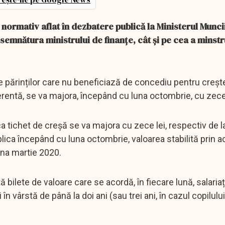
normativ aflat în dezbatere publică la Ministerul Muncii
semnătura ministrului de finanțe, cât și pe cea a minstr
te părinților care nu beneficiază de concediu pentru creșt
ferentă, se va majora, începând cu luna octombrie, cu zece
a tichet de creșă se va majora cu zece lei, respectiv de 
aplica începând cu luna octombrie, valoarea stabilită prin 
una martie 2020.
ă bilete de valoare care se acordă, în fiecare lună, salariaț
n vârstă de până la doi ani (sau trei ani, în cazul copilulu