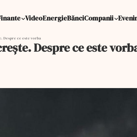
Finante
Video
Energie
Bănci
Companii
Eveni
e. Despre ce este vorba
crește. Despre ce este vorb