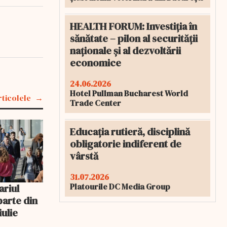
HEALTH FORUM: Investiția în
sănătate – pilon al securității
naționale și al dezvoltării
economice
24.06.2026
Hotel Pullman Bucharest World
rticolele
Trade Center
Educația rutieră, disciplină
obligatorie indiferent de
vârstă
31.07.2026
Platourile DC Media Group
ariul
parte din
iulie