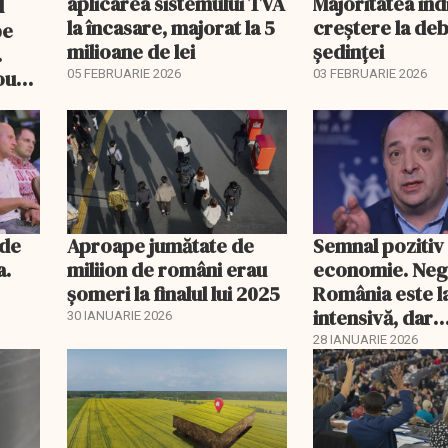
aplicarea sistemului TVA
Majoritatea indi
la încasare, majorat la 5
creştere la deb
pe
milioane de lei
şedinţei
.
ou
05 FEBRUARIE 2026
03 FEBRUARIE 2026
itate
nde
Aproape jumătate de
Semnal pozitiv
a.
miliion de români erau
economie. Neg
șomeri la finalul lui 2025
România este l
intensivă, dar
30 IANUARIE 2026
tratamentul în
28 IANUARIE 2026
funcționeze