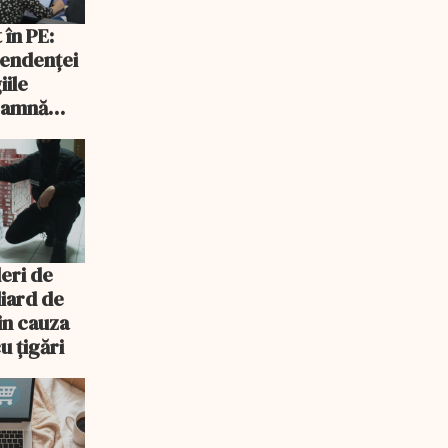
 în PE:
endenței
iile
seamnă
eri de
liard de
in cauza
u ţigări