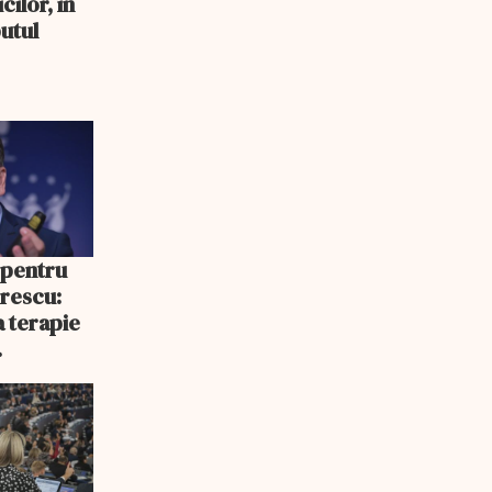
cilor, în
utul
 pentru
rescu:
a terapie
cepe să