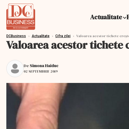
Actualitate
›
›
›
Valoarea acestor tichete creșt
DCBusiness
Actualitate
Cifra zilei
Valoarea acestor tichete 
De
Simona Haiduc
02 SEPTEMBRIE 2019