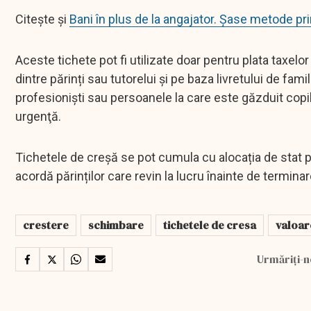
Citește și
Bani în plus de la angajator. Şase metode pri
Aceste tichete pot fi utilizate doar pentru plata taxelor
dintre părinți sau tutorelui și pe baza livretului de fam
profesionişti sau persoanele la care este găzduit copi
urgenţă.
Tichetele de creșă se pot cumula cu alocația de stat pe
acordă părinților care revin la lucru înainte de termina
crestere
schimbare
tichetele de cresa
valoar
Urmăriți-n