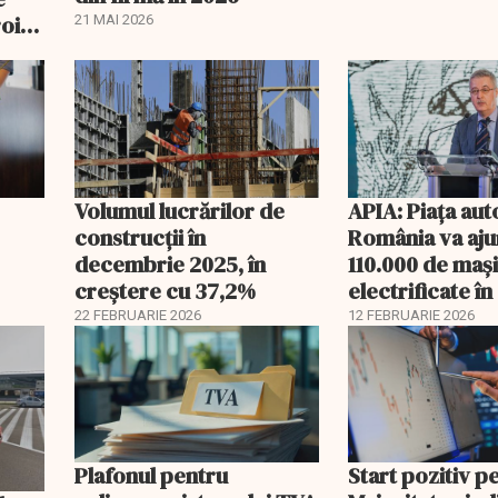
oi:
21 MAI 2026
Volumul lucrărilor de
APIA: Piața aut
construcții în
România va aju
decembrie 2025, în
110.000 de mași
creștere cu 37,2%
electrificate î
22 FEBRUARIE 2026
12 FEBRUARIE 2026
Plafonul pentru
Start pozitiv p