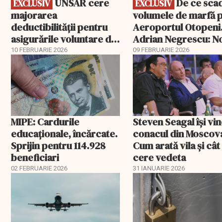
UNSAR cere
De ce scad
EXCLUSIV
EXCLUSIV
majorarea
volumele de marfă 
deductibilității pentru
Aeroportul Otopeni
asigurările voluntare de
Adrian Negrescu: N
sănătate
exemplu de politică
10 FEBRUARIE 2026
09 FEBRUARIE 2026
fiscală cu efecte lim
MIPE: Cardurile
Steven Seagal își vi
educaţionale, încărcate.
conacul din Moscov
Sprijin pentru 114.928
Cum arată vila și cât
beneficiari
cere vedeta
02 FEBRUARIE 2026
31 IANUARIE 2026