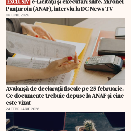
e-Licitaţii şi executări silite. Mironel
EXCLUSIV
Panțuroiu (ANAF), interviu la DC News TV
08 IUNIE 2026
Avalanșă de declarații fiscale pe 25 februarie.
Ce documente trebuie depuse la ANAF și cine
este vizat
24 FEBRUARIE 2026