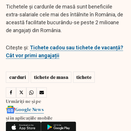
Tichetele și cardurile de masă sunt beneficiile
extra-salariale cele mai des întâlnite în România, de
această facilitate bucurându-se peste 2 milioane
de angajați din România.
Citește și:
Tichete cadou sau tichete de vacanță?
Cât vor primi angajații
carduri
tichete de masa
tichete
Urmăriți-ne și pe
Google News
și în aplicațiile mobile