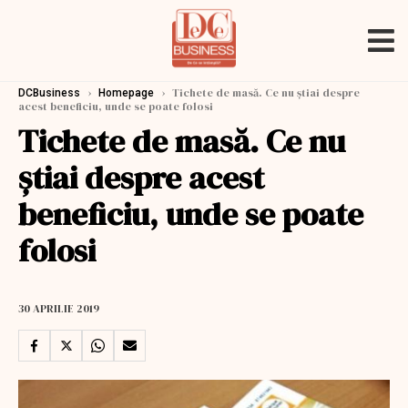
›
›
Tichete de masă. Ce nu știai despre
DCBusiness
Homepage
acest beneficiu, unde se poate folosi
Tichete de masă. Ce nu
știai despre acest
beneficiu, unde se poate
folosi
30 APRILIE 2019