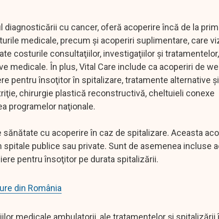
l diagnosticării cu cancer, oferă acoperire încă de la prim
sturile medicale, precum şi acoperiri suplimentare, care v
e costurile consultaţiilor, investigaţiilor şi tratamentelor,
itive medicale. În plus, Vital Care include ca acoperiri de we
re pentru însoţitor în spitalizare, tratamente alternative şi
iţie, chirurgie plastică reconstructivă, cheltuieli conexe
ea programelor naţionale.
e sănătate cu acoperire în caz de spitalizare. Aceasta ac
 în spitale publice sau private. Sunt de asemenea incluse a
iere pentru însoţitor pe durata spitalizării.
dure din România
or medicale ambulatorii, ale tratamentelor şi spitalizării