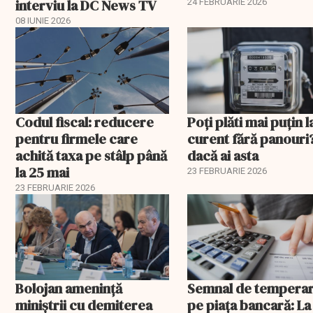
este vizat
interviu la DC News TV
24 FEBRUARIE 2026
08 IUNIE 2026
Codul fiscal: reducere
Poți plăti mai puțin l
pentru firmele care
curent fără panouri
achită taxa pe stâlp până
dacă ai asta
la 25 mai
23 FEBRUARIE 2026
23 FEBRUARIE 2026
Bolojan amenință
Semnal de tempera
miniștrii cu demiterea
pe piața bancară: La