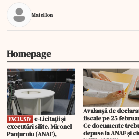
Matei Ion
Homepage
EXCLUSIV
Avalanșă de declaraț
fiscale pe 25 februar
e-Licitaţii şi
EXCLUSIV
Ce documente treb
executări silite. Mironel
depuse la ANAF și c
Panțuroiu (ANAF),