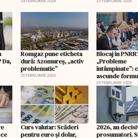
majoră?
proprietar ar t
24 FEBRUARIE 2026
23 FEBRUARIE 2026
înțeleagă
a
Romgaz pune eticheta
Blocaj în PNRR
? Da,
dură: Azomureș, „activ
„Probleme
problematic”
întâmpinate”: 
ascunde formu
23 FEBRUARIE 2026
Guvernului
23 FEBRUARIE 2026
re
Curs valutar: Scăderi
2026, an decis
 ce
pentru euro și dolar,
prosumatori. 