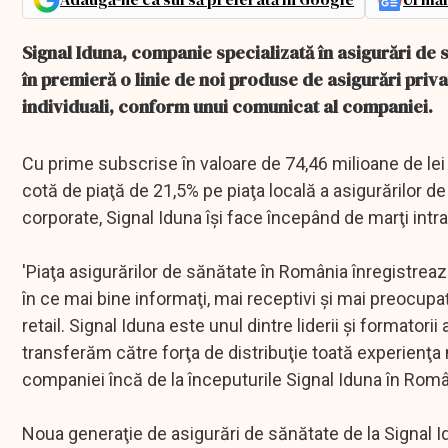
Signal Iduna, companie specializată în asigurări de să
în premieră o linie de noi produse de asigurări pri
individuali, conform unui comunicat al companiei.
Cu prime subscrise în valoare de 74,46 milioane de lei
cotă de piaţă de 21,5% pe piaţa locală a asigurărilor 
corporate, Signal Iduna îşi face începând de marţi intr
'Piaţa asigurărilor de sănătate în România înregistrează
în ce mai bine informaţi, mai receptivi şi mai preocupaţi
retail. Signal Iduna este unul dintre liderii şi formato
transferăm către forţa de distribuţie toată experienţa
companiei încă de la începuturile Signal Iduna în Româ
Noua generaţie de asigurări de sănătate de la Signal Idu