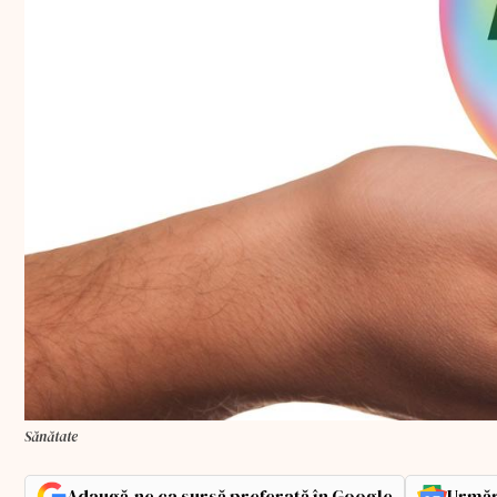
Sănătate
Adaugă-ne ca sursă preferată în Google
Urmăr