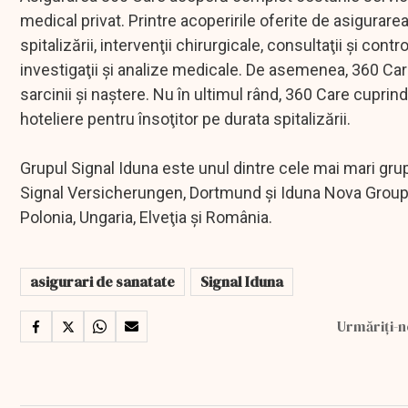
medical privat. Printre acoperirile oferite de asigurar
spitalizării, intervenţii chirurgicale, consultaţii şi cont
investigaţii şi analize medicale. De asemenea, 360 Ca
sarcinii şi naştere. Nu în ultimul rând, 360 Care cuprind
hoteliere pentru însoţitor pe durata spitalizării.
Grupul Signal Iduna este unul dintre cele mai mari grup
Signal Versicherungen, Dortmund şi Iduna Nova Group,
Polonia, Ungaria, Elveţia şi România.
asigurari de sanatate
Signal Iduna
Urmăriți-n