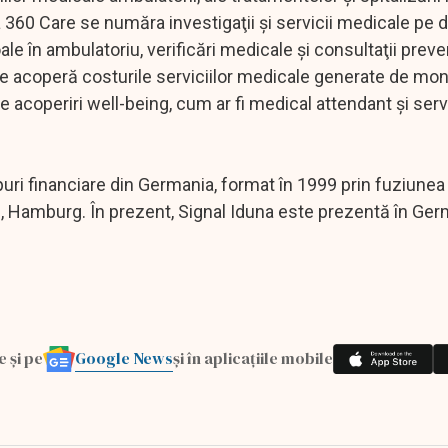
ea 360 Care se număra investigaţii şi servicii medicale pe 
roale în ambulatoriu, verificări medicale şi consultaţii preve
re acoperă costurile serviciilor medicale generate de mon
e acoperiri well-being, cum ar fi medical attendant şi servi
uri financiare din Germania, format în 1999 prin fuziunea 
 Hamburg. În prezent, Signal Iduna este prezentă în Ger
Google News
e și pe
și în aplicațiile mobile