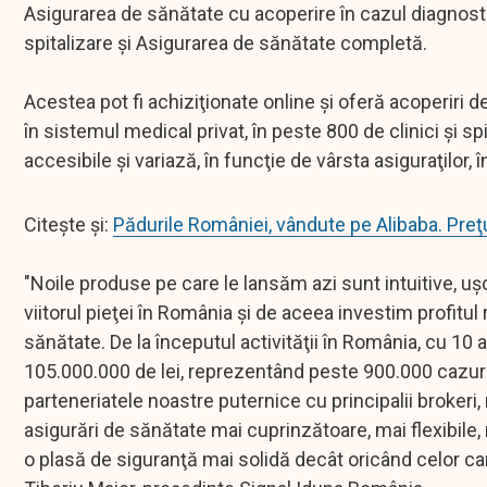
Asigurarea de sănătate cu acoperire în cazul diagnosti
spitalizare şi Asigurarea de sănătate completă.
Acestea pot fi achiziţionate online şi oferă acoperiri d
în sistemul medical privat, în peste 800 de clinici şi sp
accesibile şi variază, în funcţie de vârsta asiguraţilor, 
Citește și:
Pădurile României, vândute pe Alibaba. Preţ
"Noile produse pe care le lansăm azi sunt intuitive, uş
viitorul pieţei în România şi de aceea investim profitul r
sănătate. De la începutul activităţii în România, cu 10 a
105.000.000 de lei, reprezentând peste 900.000 cazuri 
parteneriatele noastre puternice cu principalii broker
asigurări de sănătate mai cuprinzătoare, mai flexibil
o plasă de siguranţă mai solidă decât oricând celor care