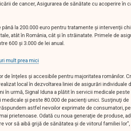
cării de cancer, Asigurarea de sănătate cu acoperire în 
e până la 200.000 euro pentru tratamente şi intervenţii chi
itale, atât în România, cât şi în străinatate. Primele de asi
între 600 şi 3.000 de lei anual.
uri mult prea mici
or de înţeles şi accesibile pentru majoritatea românilor. 
ealizat local în dezvoltarea liniei de asigurări individuale 
ni în urmă, Signal Iduna a plătit în servicii medicale peste
medicale şi peste 80.000 de pacienţi unici. Susţinuţi de
i, răspundem astfel nevoilor exprimate de consumatori, pe
e, mai prietenoase. Odată cu noua generaţie de produse, 
 vor să aibă grijă de sănătatea şi de viitorul familiei lor"