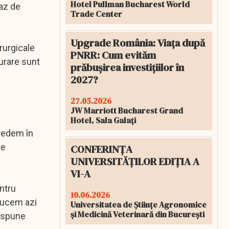
Hotel Pullman Bucharest World
caz de
Trade Center
Upgrade România: Viața după
rurgicale
PNRR: Cum evităm
gurare sunt
prăbușirea investițiilor în
2027?
27.05.2026
JW Marriott Bucharest Grand
Hotel, Sala Galați
Credem în
de
CONFERINȚA
UNIVERSITĂȚILOR EDIȚIA A
VI-A
ntru
10.06.2026
aducem azi
Universitatea de Științe Agronomice
și Medicină Veterinară din București
, spune