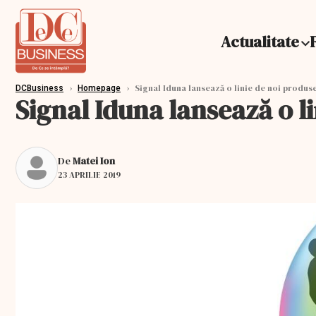
Actualitate
›
›
Signal Iduna lansează o linie de noi produs
DCBusiness
Homepage
Signal Iduna lansează o l
De
Matei Ion
23 APRILIE 2019