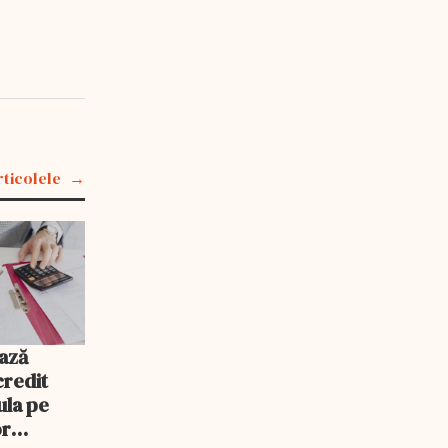
rticolele
ază
credit
ula pe
or