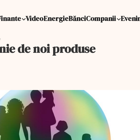
Finante
Video
Energie
Bănci
Companii
Eveni
e
inie de noi produse