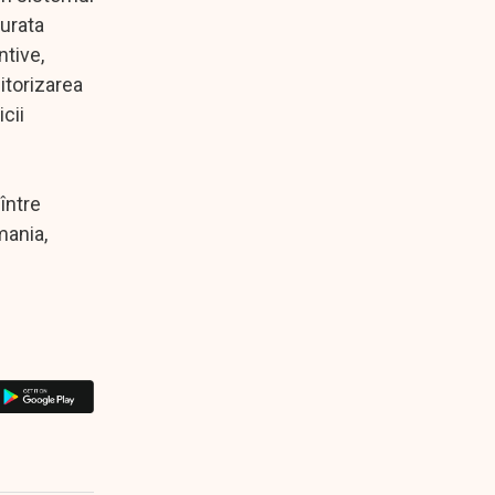
durata
ntive,
itorizarea
cii
între
mania,