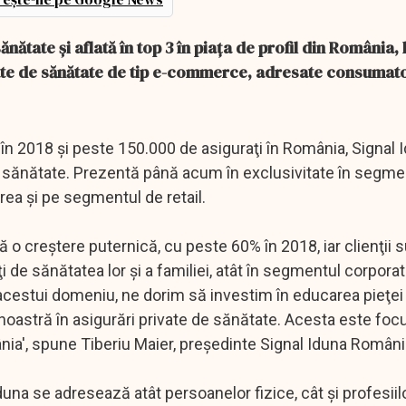
nătate şi aflată în top 3 în piaţa de profil din România,
vate de sănătate de tip e-commerce, adresate consumato
 în 2018 şi peste 150.000 de asiguraţi în România, Signal 
de sănătate. Prezentă până acum în exclusivitate în segme
area şi pe segmentul de retail.
 o creştere puternică, cu peste 60% în 2018, iar clienţii s
 de sănătatea lor şi a familiei, atât în segmentul corporate
rii acestui domeniu, ne dorim să investim în educarea pieţei
 noastră în asigurări private de sănătate. Acesta este foc
nia', spune Tiberiu Maier, preşedinte Signal Iduna Român
na se adresează atât persoanelor fizice, cât şi profesiilor