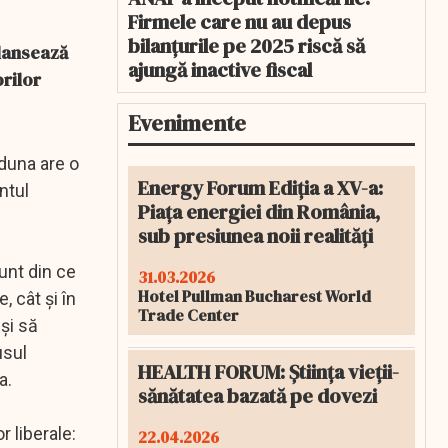
Firmele care nu au depus
bilanțurile pe 2025 riscă să
 lansează
ajungă inactive fiscal
rilor
Evenimente
Iduna are o
Energy Forum Ediția a XV-a:
ntul
Piața energiei din România,
sub presiunea noii realități
unt din ce
31.03.2026
Hotel Pullman Bucharest World
, cât şi în
Trade Center
 şi să
usul
HEALTH FORUM: Știința vieții-
ia.
sănătatea bazată pe dovezi
 liberale:
22.04.2026