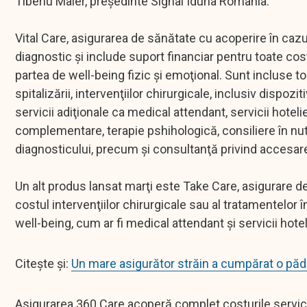
Tiberiu Maier, preşedinte Signal Iduna România.
Vital Care, asigurarea de sănătate cu acoperire în cazu
diagnostic şi include suport financiar pentru toate co
partea de well-being fizic şi emoţional. Sunt incluse toat
spitalizării, intervenţiilor chirurgicale, inclusiv dispoz
servicii adiţionale ca medical attendant, servicii hotelie
complementare, terapie pshihologică, consiliere în nutr
diagnosticului, precum şi consultanţă privind accesar
Un alt produs lansat marţi este Take Care, asigurare d
costul intervenţiilor chirurgicale sau al tratamentelor
well-being, cum ar fi medical attendant şi servicii hotel
Citește și:
Un mare asigurător străin a cumpărat o pă
Asigurarea 360 Care acoperă complet costurile serviciil