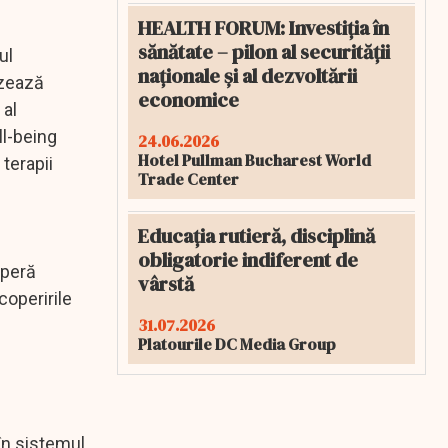
HEALTH FORUM: Investiția în
sănătate – pilon al securității
ul
naționale și al dezvoltării
izează
economice
 al
ll-being
24.06.2026
Hotel Pullman Bucharest World
 terapii
Trade Center
Educația rutieră, disciplină
obligatorie indiferent de
operă
vârstă
coperirile
31.07.2026
Platourile DC Media Group
 în sistemul