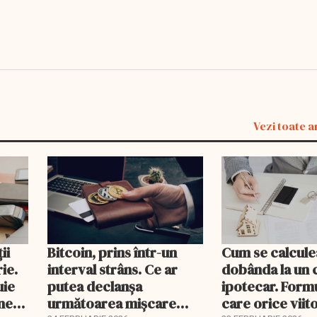
Vezi toate a
ii
Bitcoin, prins într-un
Cum se calcule
ie.
interval strâns. Ce ar
dobânda la un 
uie
putea declanșa
ipotecar. Form
ine
următoarea mișcare
care orice viit