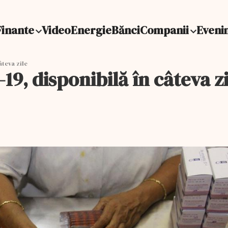
Finante
Video
Energie
Bănci
Companii
Eveni
âteva zile
19, disponibilă în câteva zi