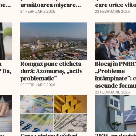
ine
următoarea mișcare
care orice viit
majoră?
proprietar ar t
24 FEBRUARIE 2026
23 FEBRUARIE 2026
înțeleagă
a
Romgaz pune eticheta
Blocaj în PNRR
? Da,
dură: Azomureș, „activ
„Probleme
problematic”
întâmpinate”: 
ascunde formu
23 FEBRUARIE 2026
Guvernului
23 FEBRUARIE 2026