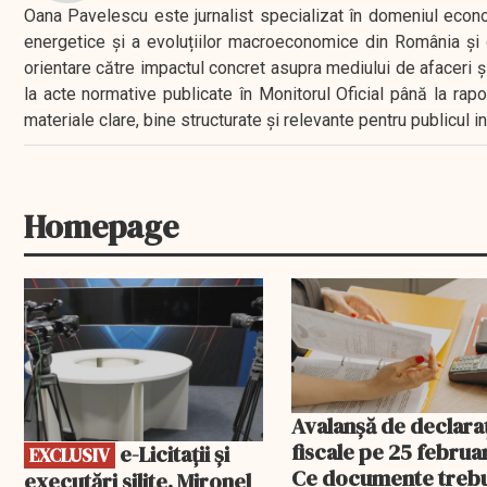
Oana Pavelescu este jurnalist specializat în domeniul economic
energetice și a evoluțiilor macroeconomice din România și d
orientare către impactul concret asupra mediului de afaceri ș
la acte normative publicate în Monitorul Oficial până la rap
materiale clare, bine structurate și relevante pentru publicul 
Homepage
EXCLUSIV
Avalanșă de declaraț
fiscale pe 25 februar
e-Licitaţii şi
EXCLUSIV
Ce documente treb
executări silite. Mironel