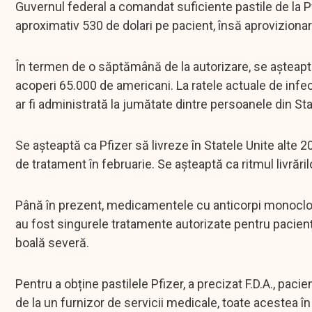
Guvernul federal a comandat suficiente pastile de la P
aproximativ 530 de dolari pe pacient, însă aprovizionare
În termen de o săptămână de la autorizare, se așteaptă 
acoperi 65.000 de americani. La ratele actuale de infec
ar fi administrată la jumătate dintre persoanele din Sta
Se așteaptă ca Pfizer să livreze în Statele Unite alte 
de tratament în februarie. Se așteaptă ca ritmul livrăr
Până în prezent, medicamentele cu anticorpi monoclonal
au fost singurele tratamente autorizate pentru pacienț
boală severă.
Pentru a obține pastilele Pfizer, a precizat F.D.A., pacien
de la un furnizor de servicii medicale, toate acestea î