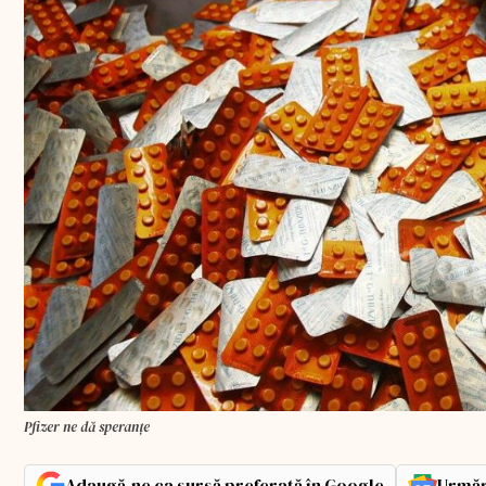
Pfizer ne dă speranțe
Adaugă-ne ca sursă preferată în Google
Urmăr