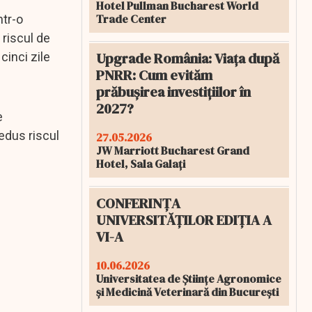
Hotel Pullman Bucharest World
Trade Center
ntr-o
 riscul de
Upgrade România: Viața după
cinci zile
PNRR: Cum evităm
prăbușirea investițiilor în
2027?
e
redus riscul
27.05.2026
JW Marriott Bucharest Grand
Hotel, Sala Galați
CONFERINȚA
UNIVERSITĂȚILOR EDIȚIA A
VI-A
10.06.2026
Universitatea de Științe Agronomice
și Medicină Veterinară din București