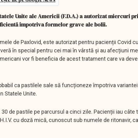
tele Unite ale Americii (F.D.A.) a autorizat miercuri pr
ficientă împotriva formelor grave ale bolii.
ele de Paxlovid, este autorizat pentru pacienții Covid cu
everă în special pentru cei mai în vârstă și au afecțiuni m
mericani vor fi beneficia de acest tratament care va deve
robabil ca pastilele sale să funcționeze împotriva variante
n Statele Unite.
 de pastile pe parcursul a cinci zile. Pacienții iau câte tr
 H.I.V. cu doză mică, cunoscut sub numele de ritonavir, ca