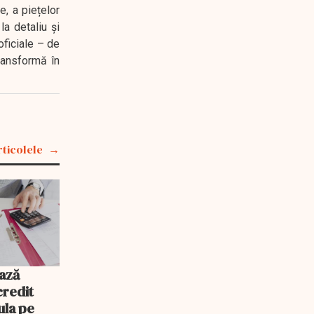
e, a piețelor
a detaliu și
oficiale – de
transformă în
rticolele
ază
credit
ula pe