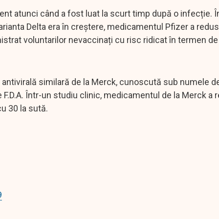
ient atunci când a fost luat la scurt timp după o infecție. Î
varianta Delta era în creștere, medicamentul Pfizer a redus
trat voluntarilor nevaccinați cu risc ridicat în termen de 
la antivirală similară de la Merck, cunoscută sub numele d
e F.D.A. Într-un studiu clinic, medicamentul de la Merck a 
cu 30 la sută.
9