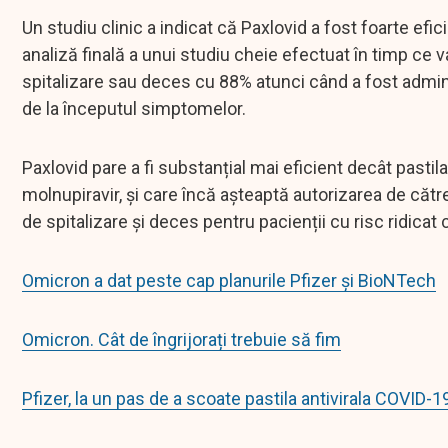
Un studiu clinic a indicat că Paxlovid a fost foarte efic
analiză finală a unui studiu cheie efectuat în timp ce 
spitalizare sau deces cu 88% atunci când a fost adminis
de la începutul simptomelor.
Paxlovid pare a fi substanțial mai eficient decât pasti
molnupiravir, și care încă așteaptă autorizarea de cătr
de spitalizare și deces pentru pacienții cu risc ridicat 
Omicron a dat peste cap planurile Pfizer și BioNTech
Omicron. Cât de îngrijorați trebuie să fim
Pfizer, la un pas de a scoate pastila antivirala COVID-1