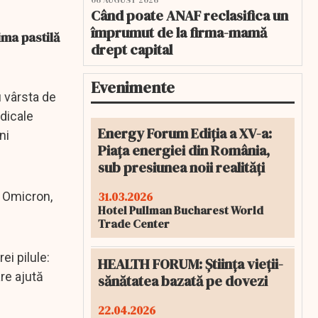
06 AUGUST 2026
Când poate ANAF reclasifica un
împrumut de la firma-mamă
ima pastilă
drept capital
Evenimente
 vârsta de
edicale
Energy Forum Ediția a XV-a:
ni
Piața energiei din România,
sub presiunea noii realități
31.03.2026
i Omicron,
Hotel Pullman Bucharest World
Trade Center
ei pilule:
HEALTH FORUM: Știința vieții-
re ajută
sănătatea bazată pe dovezi
22.04.2026