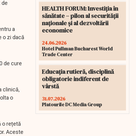
t de
HEALTH FORUM: Investiția în
sănătate – pilon al securității
naționale și al dezvoltării
entru a
economice
e o zi dacă
24.06.2026
Hotel Pullman Bucharest World
Trade Center
00 de cure
Educația rutieră, disciplină
obligatorie indiferent de
vârstă
 clinică,
olta o
31.07.2026
Platourile DC Media Group
ă o rețetă
lor. Aceste