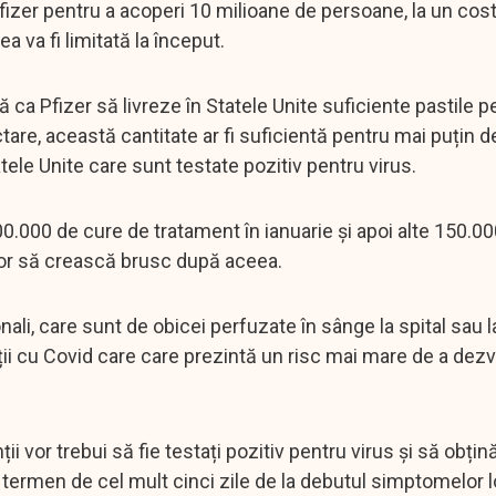
fizer pentru a acoperi 10 milioane de persoane, la un cos
a va fi limitată la început.
ca Pfizer să livreze în Statele Unite suficiente pastile p
tare, această cantitate ar fi suficientă pentru mai puțin d
tele Unite care sunt testate pozitiv pentru virus.
200.000 de cure de tratament în ianuarie și apoi alte 150.0
ilor să crească brusc după aceea.
i, care sunt de obicei perfuzate în sânge la spital sau la
ii cu Covid care care prezintă un risc mai mare de a dezv
ții vor trebui să fie testați pozitiv pentru virus și să obțin
n termen de cel mult cinci zile de la debutul simptomelor 