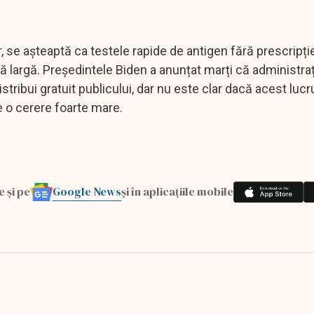
r, se așteaptă ca testele rapide de antigen fără prescripț
ră largă. Președintele Biden a anunțat marți că administraț
ribui gratuit publicului, dar nu este clar dacă acest lucru
e o cerere foarte mare.
Google News
e și pe
și în aplicațiile mobile