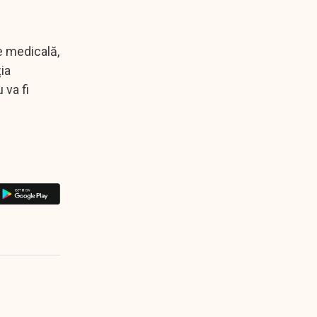
ie medicală,
ia
 va fi