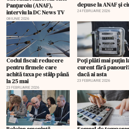
depuse la ANAF și c
Panțuroiu (ANAF),
este vizat
interviu la DC News TV
24 FEBRUARIE 2026
08 IUNIE 2026
Codul fiscal: reducere
Poți plăti mai puțin l
pentru firmele care
curent fără panouri
achită taxa pe stâlp până
dacă ai asta
la 25 mai
23 FEBRUARIE 2026
23 FEBRUARIE 2026