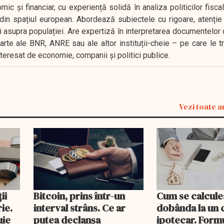
 și financiar, cu experiență solidă în analiza politicilor fiscal
in spațiul european. Abordează subiectele cu rigoare, atenție l
i asupra populației. Are expertiză în interpretarea documentelor 
oarte ale BNR, ANRE sau ale altor instituții-cheie – pe care le 
interesat de economie, companii și politici publice.
Vezi toate a
ii
Bitcoin, prins într-un
Cum se calcule
ie.
interval strâns. Ce ar
dobânda la un 
uie
putea declanșa
ipotecar. Form