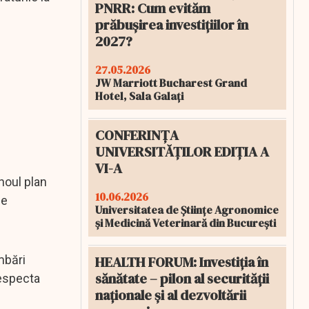
PNRR: Cum evităm
prăbușirea investițiilor în
2027?
27.05.2026
JW Marriott Bucharest Grand
Hotel, Sala Galați
CONFERINȚA
UNIVERSITĂȚILOR EDIȚIA A
VI-A
 noul plan
10.06.2026
de
Universitatea de Științe Agronomice
și Medicină Veterinară din București
HEALTH FORUM: Investiția în
mbări
sănătate – pilon al securității
respecta
naționale și al dezvoltării