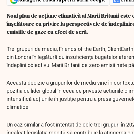
Noul plan de acțiune climatică al Marii Britanii este
înșelătoare cu privire la perspectivele de îndeplinir
emisiile de gaze cu efect de seră.
Trei grupuri de mediu, Friends of the Earth, ClientEarth 
din Londra în legătură cu insuficiența bugetelor aferen
îndeplini obiectivul Marii Britanii de zero emisii nete
Această decizie a grupurilor de mediu vine în contextul 
poziția de lider global în ceea ce privește acțiunile c
intensifică acțiunile în justiție pentru a presa guvern
climatice.
Un caz similar a fost intentat de cele trei grupuri în 2
încălcat legislația menită să contribuie la atingerea obi