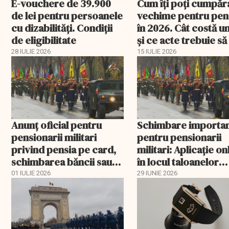
E-vouchere de 39.900
Cum îți poți cumpăr
de lei pentru persoanele
vechime pentru pen
cu dizabilități. Condiții
în 2026. Cât costă u
de eligibilitate
și ce acte trebuie să
la Casa de Pensii
28 IULIE 2026
15 IULIE 2026
Anunţ oficial pentru
Schimbare importa
pensionarii militari
pentru pensionarii
privind pensia pe card,
militari: Aplicaţie on
schimbarea băncii sau
în locul taloanelor
revenirea la plata prin
tipărite
01 IULIE 2026
29 IUNIE 2026
Poşta Română