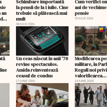
a
Schimbare importantă
Cum verifici on
sie
la pensii de la 1 iulie. Cine
ani de vechime
n an
trebuie să plătească mai
pensie
 duci
mult
05 IULIE 2026
08 IULIE 2026
ntă
Un ceas născut în anii '70
Modificarea pe
revine spectaculos.
militare, în Pa
line
Amida reinventează
Reguli noi priv
ceasul de condus
valorificarea
perioadelor de
27 IUNIE 2026
24 IUNIE 2026
de cotizare