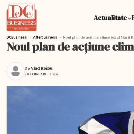
Actualitate
›
›
Noul plan de acțiune climatică al Marii B
DCBusiness
Afterbusiness
Noul plan de acțiune clima
De
Vlad Roibu
20 FEBRUARIE 2024