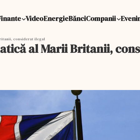
Finante
Video
Energie
Bănci
Companii
Eveni
ritanii, considerat ilegal
tică al Marii Britanii, cons