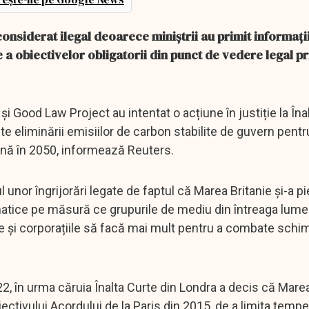
 considerat ilegal deoarece miniștrii au primit informați
e a obiectivelor obligatorii din punct de vedere legal p
și Good Law Project au intentat o acțiune în justiție la Îna
te eliminării emisiilor de carbon stabilite de guvern pentr
 până în 2050, informează Reuters.
unor îngrijorări legate de faptul că Marea Britanie și-a pi
limatice pe măsură ce grupurile de mediu din întreaga lume
ele și corporațiile să facă mai mult pentru a combate schi
022, în urma căruia Înalta Curte din Londra a decis că Marea
ectivului Acordului de la Paris din 2015, de a limita temper