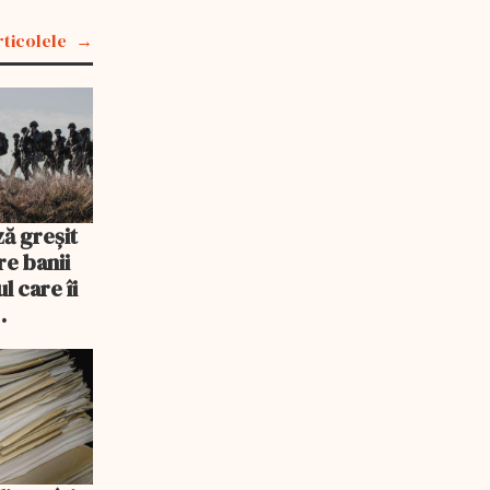
rticolele
ză greșit
re banii
l care îi
tari