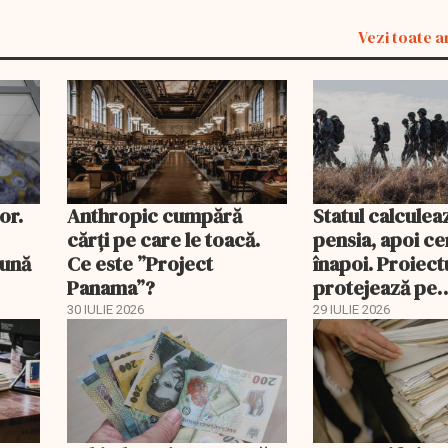
Vezi toate a
or.
Anthropic cumpără
Statul calculea
cărți pe care le toacă.
pensia, apoi ce
lună
Ce este ”Project
înapoi. Proiectu
Panama”?
protejează pe
pensionarii mili
30 IULIE 2026
29 IULIE 2026