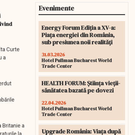
Evenimente
i
rivind
Energy Forum Ediția a XV-a:
Piața energiei din România,
sub presiunea noii realități
lta Curte
31.03.2026
u a
Hotel Pullman Bucharest World
Trade Center
HEALTH FORUM: Știința vieții-
erdut
sănătatea bazată pe dovezi
mbările
22.04.2026
Hotel Pullman Bucharest World
Trade Center
 Britanie a
Upgrade România: Viața după
aturile la