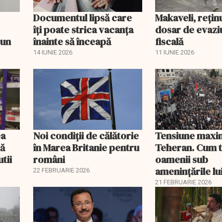
Documentul lipsă care
Makaveli, reţin
îți poate strica vacanța
dosar de evazi
 un
înainte să înceapă
fiscală
14 IUNIE 2026
11 IUNIE 2026
ea
Noi condiții de călătorie
Tensiune maxin
să
în Marea Britanie pentru
Teheran. Cum t
tii
români
oamenii sub
amenințările l
22 FEBRUARIE 2026
21 FEBRUARIE 2026