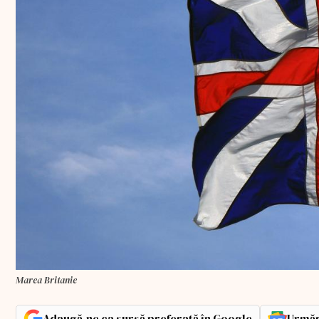
Marea Britanie
Adaugă-ne ca sursă preferată în Google
Urmăr