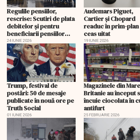
Regulile pensiilor,
Audemars Piguet,
rescrise: Scutiri de plata
Cartier și Chopard
debitelor și pentru
readuc în prim-plan
beneficiarii pensiilor
ceas uitat
militare
24 IUNIE 2026
19 IUNIE 2026
Trump, festival de
Magazinele din Mar
postări: 50 de mesaje
Britanie au început 
publicate în nouă ore pe
încuie ciocolata în cu
Truth Social
antifurt
01 IUNIE 2026
25 FEBRUARIE 2026