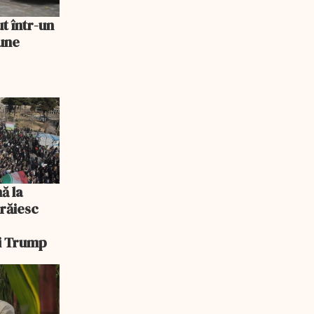
ut într-un
une
ă la
răiesc
ui Trump