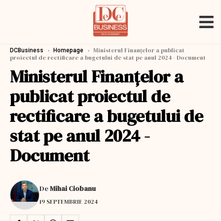
›
›
Ministerul Finanţelor a publicat
DCBusiness
Homepage
proiectul de rectificare a bugetului de stat pe anul 2024 - Document
Ministerul Finanţelor a
publicat proiectul de
rectificare a bugetului de
stat pe anul 2024 -
Document
De
Mihai Ciobanu
19 SEPTEMBRIE 2024