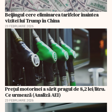
Beijingul cere eliminarea tarifelor înaintea
vizitei lui Trump în China
23 FEBRUARIE 2026
Prețul motorinei a sărit pragul de 8,2 lei/litru.
Ce urmează (Analiză AEI)
23 FEBRUARIE 2026