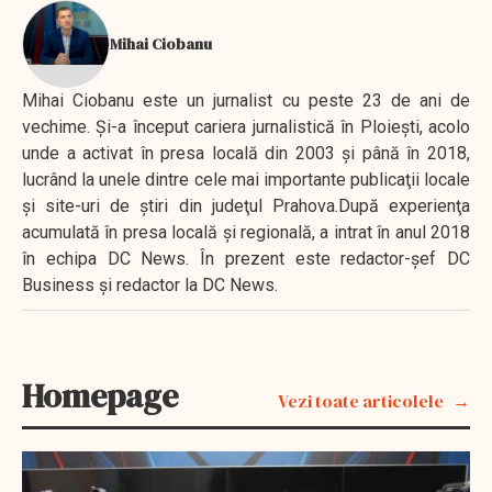
Mihai Ciobanu
Mihai Ciobanu este un jurnalist cu peste 23 de ani de
vechime. Şi-a început cariera jurnalistică în Ploieşti, acolo
unde a activat în presa locală din 2003 şi până în 2018,
lucrând la unele dintre cele mai importante publicaţii locale
şi site-uri de ştiri din judeţul Prahova.După experienţa
acumulată în presa locală şi regională, a intrat în anul 2018
în echipa DC News. În prezent este redactor-şef DC
Business şi redactor la DC News.
Homepage
Vezi toate articolele
EXCLUSIV