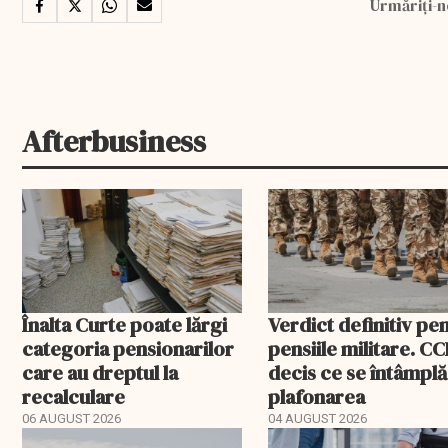
Urmăriți-n
Afterbusiness
Înalta Curte poate lărgi
Verdict definitiv pe
categoria pensionarilor
pensiile militare. CC
care au dreptul la
decis ce se întâmplă
recalculare
plafonarea
06 AUGUST 2026
04 AUGUST 2026