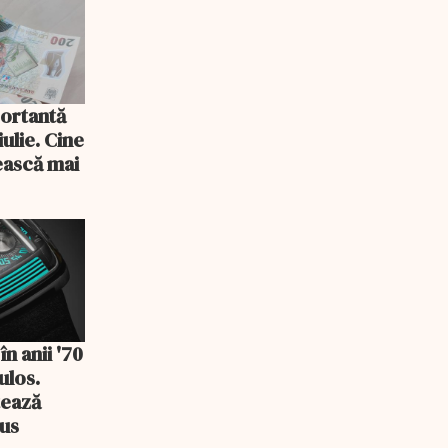
ortantă
 iulie. Cine
ească mai
n anii '70
ulos.
tează
us