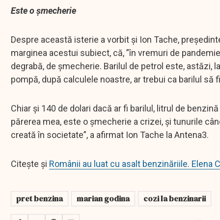
Este o șmecherie
Despre această isterie a vorbit și Ion Tache, președinte
marginea acestui subiect, că, ”în vremuri de pandemie, 
degrabă, de șmecherie. Barilul de petrol este, astăzi, la
pompă, după calculele noastre, ar trebui ca barilul să f
Chiar și 140 de dolari dacă ar fi barilul, litrul de benz
părerea mea, este o șmecherie a crizei, și tunurile câ
creată în societate”, a afirmat Ion Tache la Antena3.
Citește și
Românii au luat cu asalt benzinăriile. Elena
pret benzina
marian godina
cozi la benzinarii