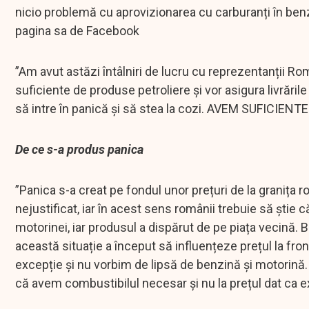
nicio problemă cu aprovizionarea cu carburanți în benz
pagina sa de Facebook
”Am avut astăzi întâlniri de lucru cu reprezentanții Ro
suficiente de produse petroliere și vor asigura livrăril
să intre în panică și să stea la cozi. AVEM SUFICIENTE 
De ce s-a produs panica
”Panica s-a creat pe fondul unor prețuri de la granița 
nejustificat, iar în acest sens românii trebuie să știe c
motorinei, iar produsul a dispărut de pe piața vecină. 
această situație a început să influențeze prețul la fron
excepție și nu vorbim de lipsă de benzină și motorină.
că avem combustibilul necesar și nu la prețul dat ca 