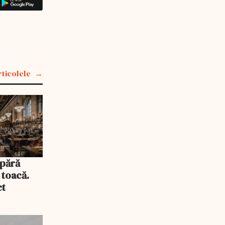
rticolele
pără
 toacă.
ct