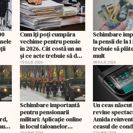
00
Cum îți poți cumpăra
Schimbare imp
anele
vechime pentru pensie
la pensii de la 1
ții
în 2026. Cât costă un an
trebuie să plăt
și ce acte trebuie să duci
mult
la Casa de Pensii
15 IULIE 2026
08 IULIE 2026
Schimbare importantă
Un ceas născut î
pentru pensionarii
revine spectac
rd,
militari: Aplicaţie online
Amida reinven
au
în locul taloanelor
ceasul de cond
29 IUNIE 2026
27 IUNIE 2026