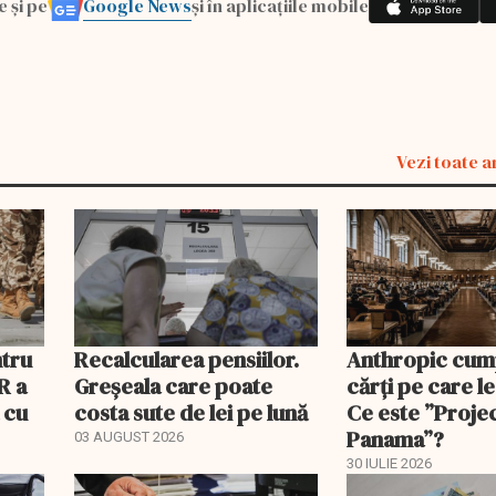
Google News
e și pe
și în aplicațiile mobile
Vezi toate a
ntru
Recalcularea pensiilor.
Anthropic cum
R a
Greșeala care poate
cărți pe care le
 cu
costa sute de lei pe lună
Ce este ”Proje
Panama”?
03 AUGUST 2026
30 IULIE 2026