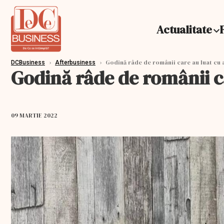
Actualitate
›
›
Godină râde de românii care au luat cu a
DCBusiness
Afterbusiness
Godină râde de românii ca
09 MARTIE 2022