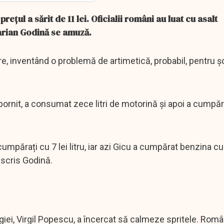
rețul a sărit de 11 lei. Oficialii români au luat cu asalt
 Marian Godină se amuză.
e, inventând o problemă de artimetică, probabil, pentru șo
 pornit, a consumat zece litri de motorină și apoi a cumpăr
umpărați cu 7 lei litru, iar azi Gicu a cumpărat benzina cu
 scris Godină.
nergiei, Virgil Popescu, a încercat să calmeze spritele. Rom