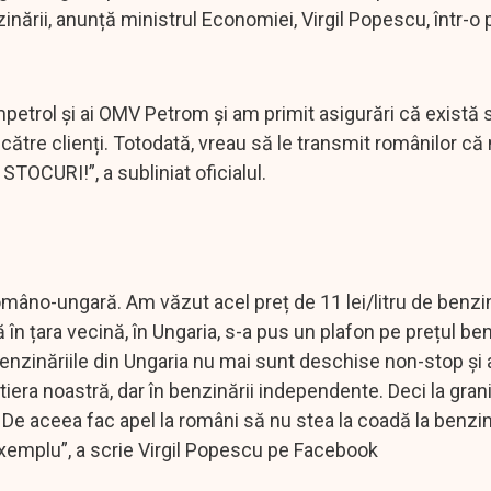
inării, anunță ministrul Economiei, Virgil Popescu, într-o
mpetrol și ai OMV Petrom și am primit asigurări că există 
e către clienți. Totodată, vreau să le transmit românilor că
STOCURI!”, a subliniat oficialul.
româno-ungară. Am văzut acel preț de 11 lei/litru de benzi
ă în țara vecină, în Ungaria, s-a pus un plafon pe prețul ben
Benzinăriile din Ungaria nu mai sunt deschise non-stop și 
tiera noastră, dar în benzinării independente. Deci la gran
 De aceea fac apel la români să nu stea la coadă la benzin
exemplu”, a scrie Virgil Popescu pe Facebook