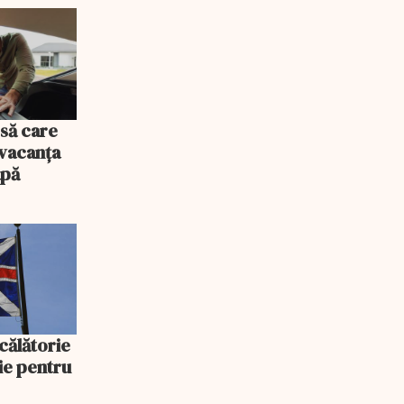
să care
 vacanța
apă
 călătorie
ie pentru