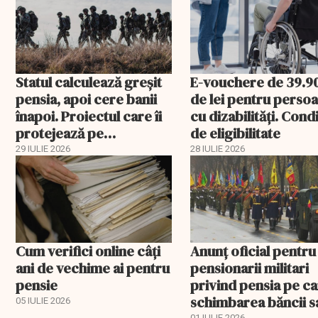
Statul calculează greșit
E-vouchere de 39.9
pensia, apoi cere banii
de lei pentru perso
înapoi. Proiectul care îi
cu dizabilități. Condi
protejează pe
de eligibilitate
pensionarii militari
29 IULIE 2026
28 IULIE 2026
Cum verifici online câți
Anunţ oficial pentru
ani de vechime ai pentru
pensionarii militari
pensie
privind pensia pe ca
schimbarea băncii s
05 IULIE 2026
01 IULIE 2026