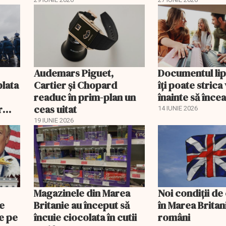
in
tipărite
Audemars Piguet,
Documentul lip
plata
Cartier și Chopard
îți poate strica
readuc în prim-plan un
înainte să înce
r
ceas uitat
14 IUNIE 2026
19 IUNIE 2026
Magazinele din Marea
Noi condiții de
je
Britanie au început să
în Marea Britan
e pe
încuie ciocolata în cutii
români