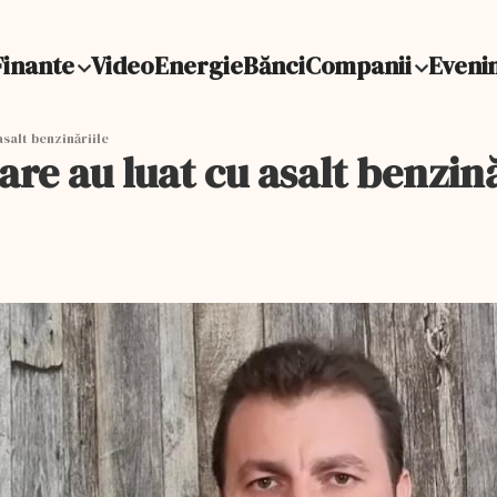
Finante
Video
Energie
Bănci
Companii
Eveni
salt benzinăriile
re au luat cu asalt benzină