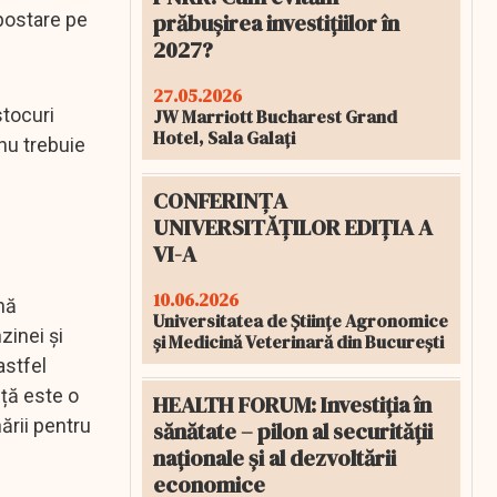
prăbușirea investițiilor în
 postare pe
2027?
27.05.2026
stocuri
JW Marriott Bucharest Grand
Hotel, Sala Galați
 nu trebuie
CONFERINȚA
UNIVERSITĂȚILOR EDIȚIA A
VI-A
10.06.2026
nă
Universitatea de Științe Agronomice
zinei și
și Medicină Veterinară din București
astfel
iță este o
HEALTH FORUM: Investiția în
ării pentru
sănătate – pilon al securității
naționale și al dezvoltării
economice