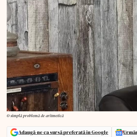
O simplă problemă de aritmetică
Adaugă-ne ca sursă preferată în Google
Urmăr