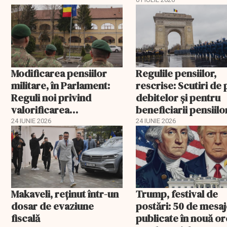
revenirea la plata pr
Poşta Română
Modificarea pensiilor
Regulile pensiilor,
militare, în Parlament:
rescrise: Scutiri de 
Reguli noi privind
debitelor și pentru
valorificarea
beneficiarii pensiilo
perioadelor de stagiu
militare
24 IUNIE 2026
24 IUNIE 2026
de cotizare
Makaveli, reţinut într-un
Trump, festival de
dosar de evaziune
postări: 50 de mesa
fiscală
publicate în nouă or