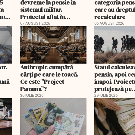
15
devreme la pensie în
categoria pens
ta
sistemul militar.
care au dreptul
 nouă
Proiectul aflat în
recalculare
Parlament
07 AUGUST 2026
06 AUGUST 2026
or.
Anthropic cumpără
Statul calculea
cărți pe care le toacă.
pensia, apoi ce
lună
Ce este ”Project
înapoi. Proiectu
Panama”?
protejează pe
pensionarii mili
30 IULIE 2026
29 IULIE 2026