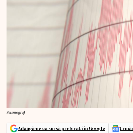
Seismograf
Adaugă-ne ca sursă preferată în Google
Urmăr