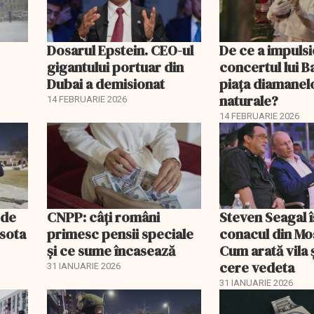
e
Dosarul Epstein. CEO-ul
De ce a impuls
gigantului portuar din
concertul lui 
Dubai a demisionat
piața diamanel
naturale?
14 FEBRUARIE 2026
14 FEBRUARIE 2026
 de
CNPP: câți români
Steven Seagal î
esota
primesc pensii speciale
conacul din Mo
și ce sume încasează
Cum arată vila ș
cere vedeta
31 IANUARIE 2026
31 IANUARIE 2026