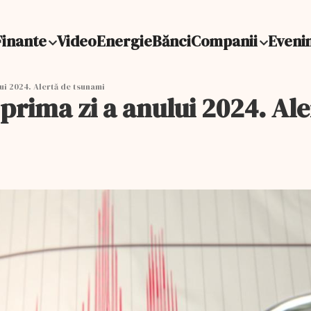
Finante
Video
Energie
Bănci
Companii
Eveni
ui 2024. Alertă de tsunami
prima zi a anului 2024. Al