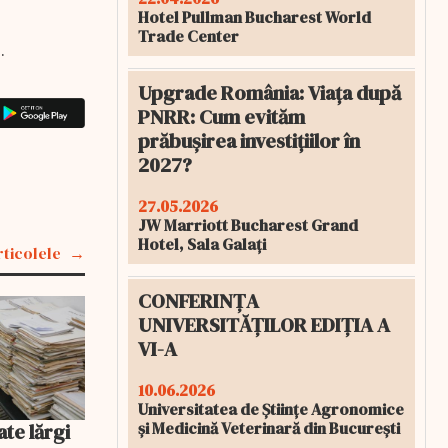
Hotel Pullman Bucharest World
Trade Center
.
Upgrade România: Viața după
PNRR: Cum evităm
prăbușirea investițiilor în
2027?
27.05.2026
JW Marriott Bucharest Grand
Hotel, Sala Galați
rticolele
CONFERINȚA
UNIVERSITĂȚILOR EDIȚIA A
VI-A
10.06.2026
Universitatea de Științe Agronomice
și Medicină Veterinară din București
ate lărgi