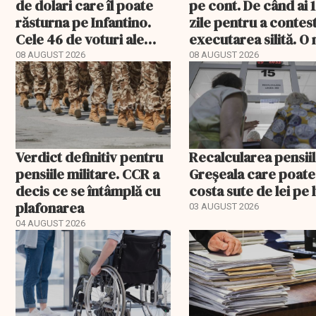
de dolari care îl poate
pe cont. De când ai 
răsturna pe Infantino.
zile pentru a contes
Cele 46 de voturi ale
executarea silită. O
Asiei decid viitorul FIFA
decizie CCR
08 AUGUST 2026
08 AUGUST 2026
Verdict definitiv pentru
Recalcularea pensiil
pensiile militare. CCR a
Greșeala care poate
decis ce se întâmplă cu
costa sute de lei pe 
plafonarea
03 AUGUST 2026
04 AUGUST 2026