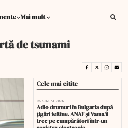
mente
Mai mult
ertă de tsunami
Cele mai citite
06 AUGUST 2026
Adio drumuri în Bulgaria după
țigări ieftine. ANAF și Vama îi
trec pe cumpărători într-un
registru electronic