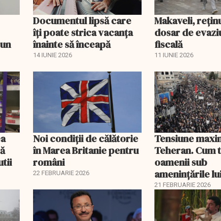
Documentul lipsă care
Makaveli, reţin
îți poate strica vacanța
dosar de evazi
 un
înainte să înceapă
fiscală
14 IUNIE 2026
11 IUNIE 2026
ea
Noi condiții de călătorie
Tensiune maxin
să
în Marea Britanie pentru
Teheran. Cum t
tii
români
oamenii sub
amenințările l
22 FEBRUARIE 2026
21 FEBRUARIE 2026