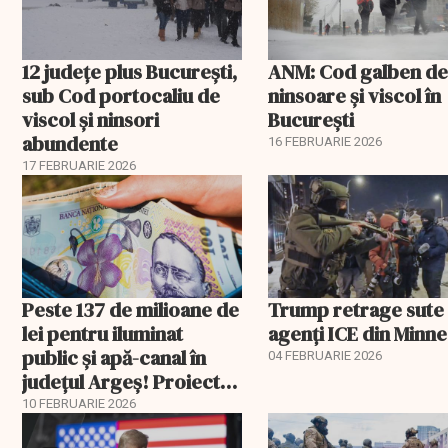
12 județe plus București,
ANM: Cod galben d
sub Cod portocaliu de
ninsoare și viscol în
viscol și ninsori
București
abundente
16 FEBRUARIE 2026
17 FEBRUARIE 2026
Peste 137 de milioane de
Trump retrage sute
lei pentru iluminat
agenți ICE din Minn
public și apă-canal în
04 FEBRUARIE 2026
județul Argeș! Proiecte
finanțate prin AFM
10 FEBRUARIE 2026