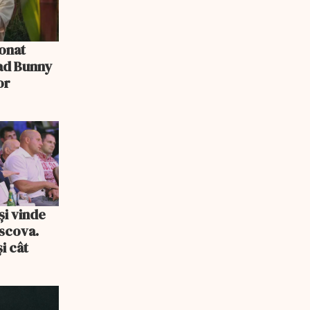
ionat
Bad Bunny
or
și vinde
scova.
i cât