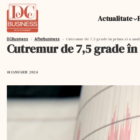
Actualitate
›
›
Cutremur de 7,5 grade în prima zi a anul
DCBusiness
Afterbusiness
Cutremur de 7,5 grade în 
01 IANUARIE 2024