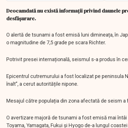
Deocamdată nu există informații privind daunele pro
desfășurare.
O alertă de tsunami a fost emisă luni dimineața, în Jap
o magnitudine de 7,5 grade pe scara Richter.
Potrivit presei internațională, seismul s-a produs în ce
Epicentrul cutremurului a fost localizat pe peninsula N
înalt”, a cerut autoritățile nipone.
Mesajul către populația din zona afectată de seism a f
O avertizare majoră de tsunami a fost emisă mai întâi p
Toyama, Yamagata, Fukui și Hyogo de-a lungul coastei 