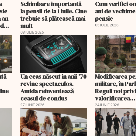
a
Schimbare importantă
Cum verifici on
sie
la pensii de la 1 iulie. Cine
ani de vechime
n an
trebuie să plătească mai
pensie
 duci
mult
05 IULIE 2026
08 IULIE 2026
ntă
Un ceas născut în anii '70
Modificarea pe
revine spectaculos.
militare, în Pa
line
Amida reinventează
Reguli noi priv
ceasul de condus
valorificarea
perioadelor de
27 IUNIE 2026
24 IUNIE 2026
de cotizare