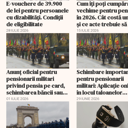
E-vouchere de 39.900
Cum îți poți cumpăr
de lei pentru persoanele
vechime pentru pen
cu dizabilități. Condiții
în 2026. Cât costă u
de eligibilitate
și ce acte trebuie să
la Casa de Pensii
28 IULIE 2026
15 IULIE 2026
Anunţ oficial pentru
Schimbare importa
pensionarii militari
pentru pensionarii
privind pensia pe card,
militari: Aplicaţie on
schimbarea băncii sau
în locul taloanelor
revenirea la plata prin
tipărite
01 IULIE 2026
29 IUNIE 2026
Poşta Română