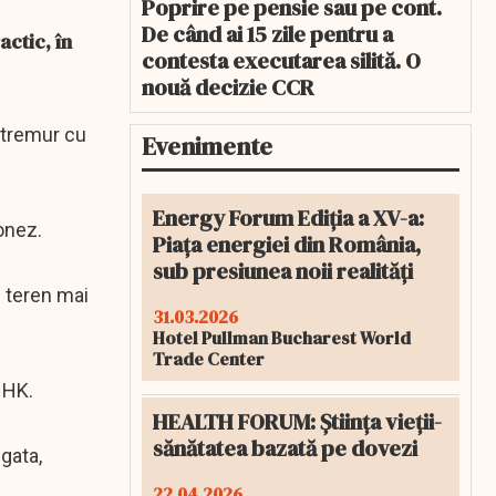
Poprire pe pensie sau pe cont.
De când ai 15 zile pentru a
ctic, în
contesta executarea silită. O
nouă decizie CCR
cutremur cu
Evenimente
Energy Forum Ediția a XV-a:
ponez.
Piața energiei din România,
sub presiunea noii realități
n teren mai
31.03.2026
Hotel Pullman Bucharest World
Trade Center
NHK.
HEALTH FORUM: Știința vieții-
sănătatea bazată pe dovezi
gata,
22.04.2026