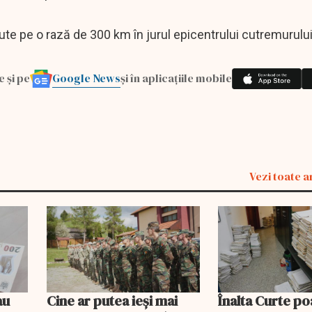
ute pe o rază de 300 km în jurul epicentrului cutremurului
Google News
e și pe
și în aplicațiile mobile
Vezi toate a
au
Cine ar putea ieși mai
Înalta Curte po