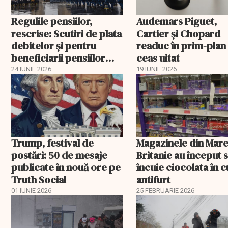
Regulile pensiilor,
Audemars Piguet,
rescrise: Scutiri de plata
Cartier și Chopard
debitelor și pentru
readuc în prim-plan
beneficiarii pensiilor
ceas uitat
militare
24 IUNIE 2026
19 IUNIE 2026
Trump, festival de
Magazinele din Mar
postări: 50 de mesaje
Britanie au început 
publicate în nouă ore pe
încuie ciocolata în cu
Truth Social
antifurt
01 IUNIE 2026
25 FEBRUARIE 2026