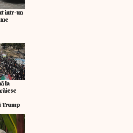
ut într-un
une
ă la
răiesc
ui Trump