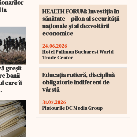
ionarilor
 la
HEALTH FORUM: Investiția în
sănătate – pilon al securității
naționale și al dezvoltării
economice
24.06.2026
Hotel Pullman Bucharest World
Trade Center
ză greșit
Educația rutieră, disciplină
re banii
obligatorie indiferent de
l care îi
vârstă
tari
31.07.2026
Platourile DC Media Group