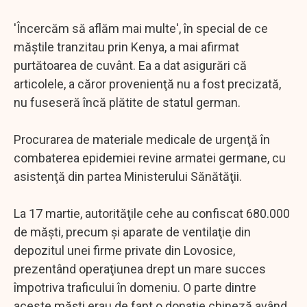
'Încercăm să aflăm mai multe', în special de ce
măştile tranzitau prin Kenya, a mai afirmat
purtătoarea de cuvânt. Ea a dat asigurări că
articolele, a căror provenienţă nu a fost precizată,
nu fuseseră încă plătite de statul german.
Procurarea de materiale medicale de urgenţă în
combaterea epidemiei revine armatei germane, cu
asistenţă din partea Ministerului Sănătăţii.
La 17 martie, autorităţile cehe au confiscat 680.000
de măşti, precum şi aparate de ventilaţie din
depozitul unei firme private din Lovosice,
prezentând operaţiunea drept un mare succes
împotriva traficului în domeniu. O parte dintre
aceste măşti erau de fapt o donaţie chineză având