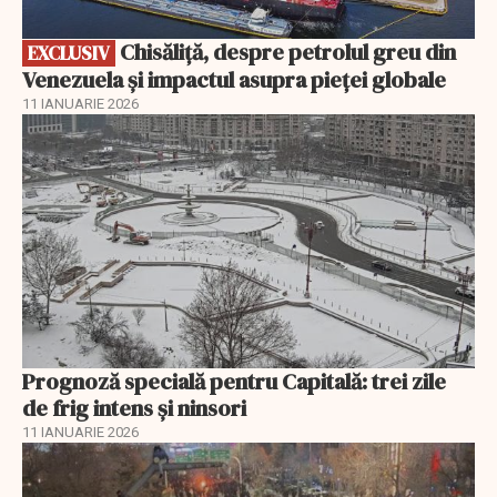
Chisăliță, despre petrolul greu din
EXCLUSIV
Venezuela și impactul asupra pieței globale
11 IANUARIE 2026
Prognoză specială pentru Capitală: trei zile
de frig intens și ninsori
11 IANUARIE 2026