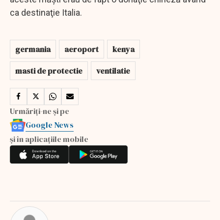
ca destinaţie Italia.
germania
aeroport
kenya
masti de protectie
ventilatie
Urmăriți-ne și pe
Google News
și în aplicațiile mobile