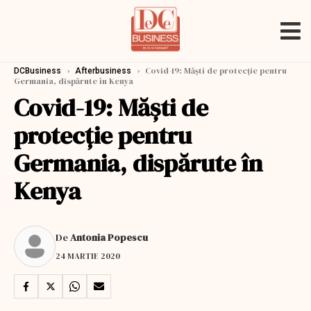
›
›
Covid-19: Măști de protecție pentru
DCBusiness
Afterbusiness
Germania, dispărute în Kenya
Covid-19: Măști de
protecție pentru
Germania, dispărute în
Kenya
De
Antonia Popescu
24 MARTIE 2020