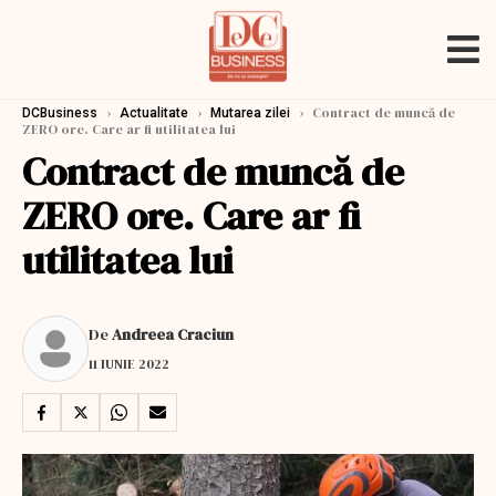
›
›
›
Contract de muncă de
DCBusiness
Actualitate
Mutarea zilei
ZERO ore. Care ar fi utilitatea lui
Contract de muncă de
ZERO ore. Care ar fi
utilitatea lui
De
Andreea Craciun
11 IUNIE 2022