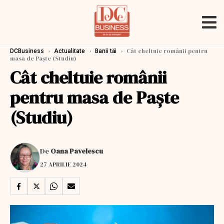
›
›
›
Cât cheltuie românii pentru
DCBusiness
Actualitate
Banii tăi
masa de Paşte (Studiu)
Cât cheltuie românii
pentru masa de Paşte
(Studiu)
De
Oana Pavelescu
27 APRILIE 2024