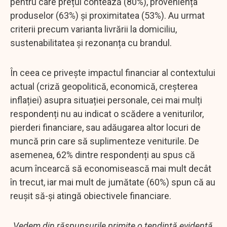
pentru care prețul contează (80%), proveniența
produselor (63%) și proximitatea (53%). Au urmat
criterii precum varianta livrării la domiciliu,
sustenabilitatea și rezonanța cu brandul.
În ceea ce privește impactul financiar al contextului
actual (criză geopolitică, economică, creșterea
inflației) asupra situației personale, cei mai mulți
respondenți nu au indicat o scădere a veniturilor,
pierderi financiare, sau adăugarea altor locuri de
muncă prin care să suplimenteze veniturile. De
asemenea, 62% dintre respondenți au spus că
acum încearcă să economisească mai mult decât
în trecut, iar mai mult de jumătate (60%) spun că au
reușit să-și atingă obiectivele financiare.
„Vedem din răspunsurile primite o tendință evidentă