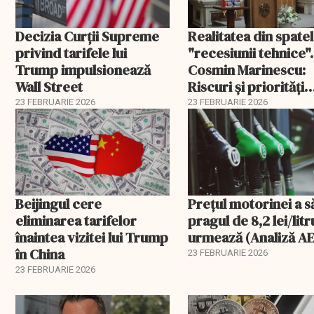
Decizia Curții Supreme
Realitatea din spate
privind tarifele lui
"recesiunii tehnice".
Trump impulsionează
Cosmin Marinescu:
Wall Street
Riscuri și priorități
pentru România în 
23 FEBRUARIE 2026
23 FEBRUARIE 2026
Beijingul cere
Prețul motorinei a s
eliminarea tarifelor
pragul de 8,2 lei/litr
înaintea vizitei lui Trump
urmează (Analiză AE
în China
23 FEBRUARIE 2026
23 FEBRUARIE 2026
EXCLUSIV