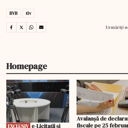
BVB
tlv
Urmăriți-n
Homepage
EXCLUSIV
Avalanșă de declaraț
fiscale pe 25 februar
e-Licitaţii şi
EXCLUSIV