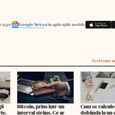
Google News
e și pe
și în aplicațiile mobile
Vezi toate a
ii
Bitcoin, prins într-un
Cum se calcule
ie.
interval strâns. Ce ar
dobânda la un 