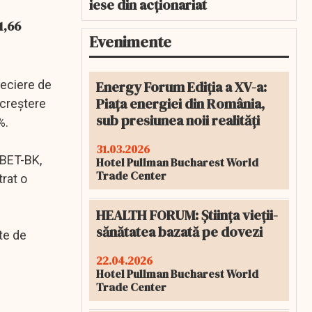
iese din acționariat
1,66
Evenimente
Energy Forum Ediția a XV-a:
reciere de
Piața energiei din România,
 creştere
sub presiunea noii realități
%.
31.03.2026
 BET-BK,
Hotel Pullman Bucharest World
Trade Center
trat o
HEALTH FORUM: Știința vieții-
sănătatea bazată pe dovezi
te de
22.04.2026
Hotel Pullman Bucharest World
Trade Center