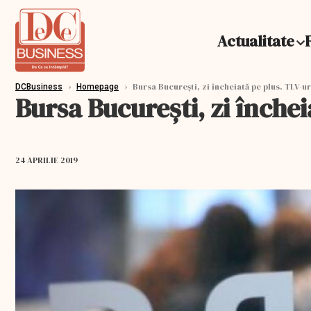
Actualitate
›
›
Bursa București, zi încheiată pe plus. TLV-u
DCBusiness
Homepage
Bursa București, zi înche
24 APRILIE 2019