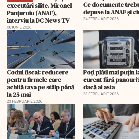
Ce documente treb
executări silite. Mironel
depuse la ANAF și c
Panțuroiu (ANAF),
este vizat
interviu la DC News TV
24 FEBRUARIE 2026
08 IUNIE 2026
Codul fiscal: reducere
Poți plăti mai puțin l
pentru firmele care
curent fără panouri
achită taxa pe stâlp până
dacă ai asta
la 25 mai
23 FEBRUARIE 2026
23 FEBRUARIE 2026