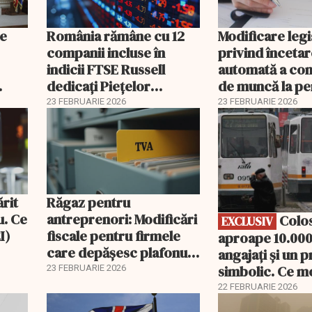
le
România rămâne cu 12
Modificare legi
companii incluse în
privind înceta
indicii FTSE Russell
automată a con
dedicați Piețelor
de muncă la pe
2026
Emergente
23 FEBRUARIE 2026
23 FEBRUARIE 2026
EXCLUSIV
ărit
Răgaz pentru
u. Ce
antreprenori: Modificări
Colosul STB:
EXCLUSIV
I)
fiscale pentru firmele
aproape 10.000
care depășesc plafonul
angajați și un p
de TVA
simbolic. Ce m
23 FEBRUARIE 2026
putea urma: Pa
22 FEBRUARIE 2026
Berlin?