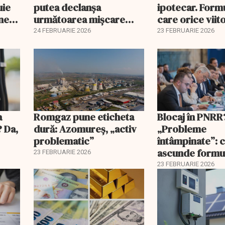
uie
putea declanșa
ipotecar. Form
ine
următoarea mișcare
care orice viit
majoră?
proprietar ar t
24 FEBRUARIE 2026
23 FEBRUARIE 2026
înțeleagă
a
Romgaz pune eticheta
Blocaj în PNRR
? Da,
dură: Azomureș, „activ
„Probleme
problematic”
întâmpinate”: 
ascunde formu
23 FEBRUARIE 2026
Guvernului
23 FEBRUARIE 2026