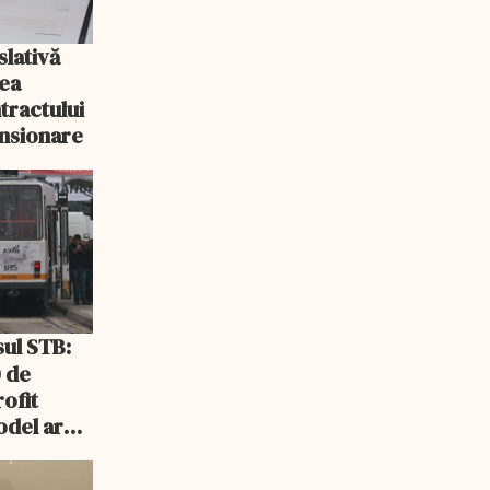
slativă
rea
tractului
nsionare
 de
rofit
odel ar
ris sau