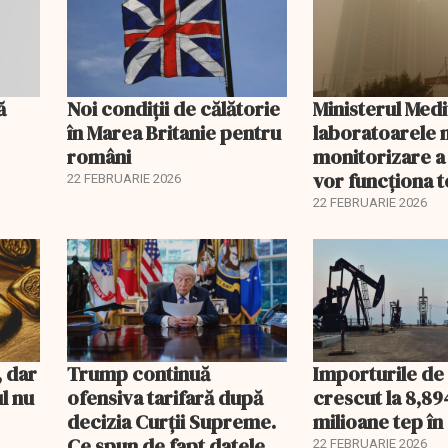
ă
Noi condiții de călătorie
Ministerul Medi
în Marea Britanie pentru
laboratoarele 
români
monitorizare a
vor funcționa t
22 FEBRUARIE 2026
22 FEBRUARIE 2026
, dar
Trump continuă
Importurile de 
ul nu
ofensiva tarifară după
crescut la 8,89
decizia Curții Supreme.
milioane tep în
Ce spun de fapt datele
22 FEBRUARIE 2026