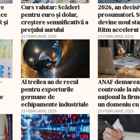
re
Curs valutar: Scăderi
2026, an decis
 ce
pentru euro și dolar,
prosumatori. 
 şi
creștere semnificativă a
devine noul st
prețului aurului
Ritm accelerat
investiții în pan
23 FEBRUARIE 2026
23 FEBRUARIE 2026
baterii
-
Al treilea an de recul
ANAF demarea
pentru exporturile
controale la ni
ne
germane de
naţional la firm
echipamente industriale
un domeniu cu 
fiscal ridicat
23 FEBRUARIE 2026
23 FEBRUARIE 2026