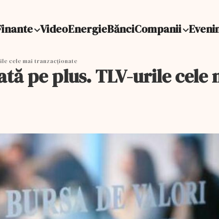
Finante
Video
Energie
Bănci
Companii
Eveni
rile cele mai tranzacționate
iată pe plus. TLV-urile cele