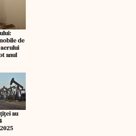
ului:
mobile de
 aerului
ot anul
țiței au
4
 2025