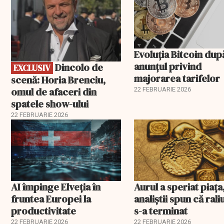
Evoluția Bitcoin dup
anunțul privind
Dincolo de
EXCLUSIV
majorarea tarifelor
scenă: Horia Brenciu,
omul de afaceri din
22 FEBRUARIE 2026
spatele show-ului
22 FEBRUARIE 2026
AI împinge Elveția în
Aurul a speriat piața
fruntea Europei la
analiștii spun că rali
productivitate
s-a terminat
22 FEBRUARIE 2026
22 FEBRUARIE 2026