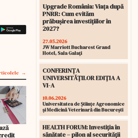
Upgrade România: Viața după
PNRR: Cum evităm
prăbușirea investițiilor în
2027?
27.05.2026
JW Marriott Bucharest Grand
Hotel, Sala Galați
CONFERINȚA
rticolele
UNIVERSITĂȚILOR EDIȚIA A
VI-A
10.06.2026
Universitatea de Științe Agronomice
și Medicină Veterinară din București
HEALTH FORUM: Investiția în
ază
sănătate – pilon al securității
credit