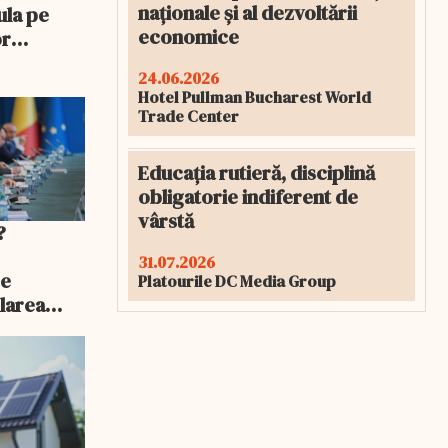
naționale și al dezvoltării
ula pe
economice
or
rebui să o
24.06.2026
Hotel Pullman Bucharest World
Trade Center
Educația rutieră, disciplină
obligatorie indiferent de
vârstă
?
31.07.2026
ce
Platourile DC Media Group
larea