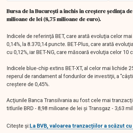
Bursa de la Bucureşti a închis în creştere şedinţa de 
milioane de lei (8,75 milioane de euro).
Indicele de referinţă BET, care arată evoluţia celor mai 
0,14%, la 8.370,14 puncte. BET-Plus, care arată evoluţi
cu 0,12%, iar BET-NG, care măsoară evoluţia celor 10 co
Indicele blue-chip extins BET-XT, al celor mai lichide 2
reperul de randament al fondurilor de investiţii, a "câşti
creştere de 0,45%.
Acţiunile Banca Transilvania au fost cele mai tranzacţ
titlurile BRD - 8,98 milioane de lei şi Transgaz - 3,63 mi
Citește și:
La BVB, valoarea tranzacțiilor a scăzut c