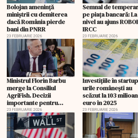
Bolojan amenință
Semnal de tempera
miniștrii cu demiterea
pe piața bancară: La
dacă România pierde
nivel au ajuns ROBOR
bani din PNRR
IRCC
23 FEBRUARIE 2026
23 FEBRUARIE 2026
Ministrul Florin Barbu
Investiţiile în startup
merge la Consiliul
urile româneşti au
AgriFish. Decizii
scăzut la 103 milioa
importante pentru
euro în 2025
fermierii români
23 FEBRUARIE 2026
23 FEBRUARIE 2026