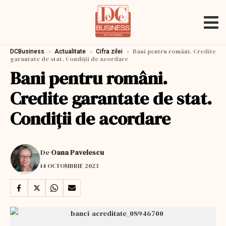
›
›
›
Bani pentru români. Credite
DCBusiness
Actualitate
Cifra zilei
garantate de stat. Condiții de acordare
Bani pentru români.
Credite garantate de stat.
Condiții de acordare
De
Oana Pavelescu
14 OCTOMBRIE 2023