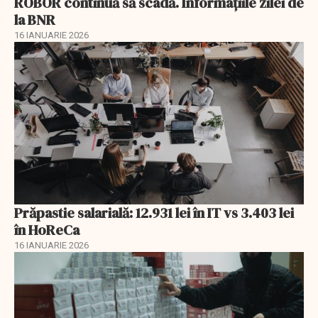
ROBOR continuă să scadă. Informaţiile zilei de
la BNR
16 IANUARIE 2026
Prăpastie salarială: 12.931 lei în IT vs 3.403 lei
în HoReCa
16 IANUARIE 2026