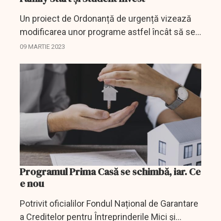
Un proiect de Ordonanță de urgență vizează
modificarea unor programe astfel încât să se
extindă numărul celor care vor putea beneficia
09 MARTIE 2023
de bani de la stat pentru nuntă, mașină, chirie
sau...
Programul Prima Casă se schimbă, iar. Ce
e nou
Potrivit oficialilor Fondul Național de Garantare
a Creditelor pentru Întreprinderile Mici și