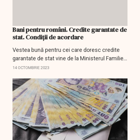
Bani pentru români. Credite garantate de
stat. Condiții de acordare
Vestea bună pentru cei care doresc credite
garantate de stat vine de la Ministerul Familiei,
Tineretului și Egalității de Șanse (MFTES).
14 OCTOMBRIE 2023