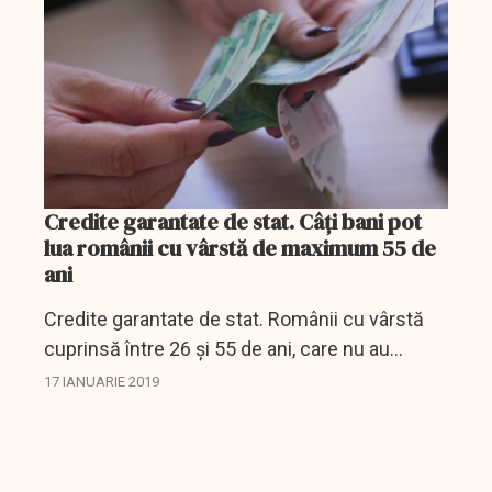
Credite garantate de stat. Câți bani pot
lua românii cu vârstă de maximum 55 de
ani
Credite garantate de stat. Românii cu vârstă
cuprinsă între 26 și 55 de ani, care nu au
venituri stabile, pot primi, fără dobândă,
17 IANUARIE 2019
credite garantate de stat, conform unei
ordonanțe a...