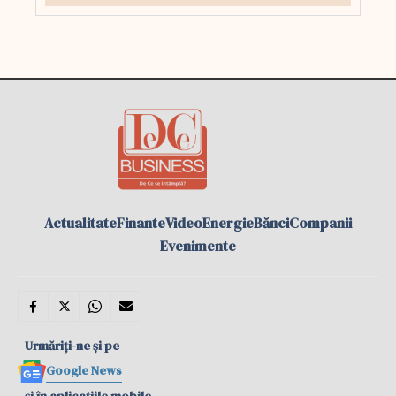
Actualitate
Finante
Video
Energie
Bănci
Companii
Evenimente
Urmăriți-ne și pe
Google News