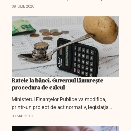
Mijlocii (FNGCIMM), plafonul de garantare ar
08 IULIE 2020
urma să fie majorat la 80.000 de euro, ceea ce
ar extinde...
Ratele la bănci. Guvernul lămurește
procedura de calcul
Ministerul Finanţelor Publice va modifica,
printr-un proiect de act normativ, legislaţia
specifică programelor guvernamentale cu
03 MAI 2019
garanţia statului pentru clarificarea modalităţii
de aplicare a...