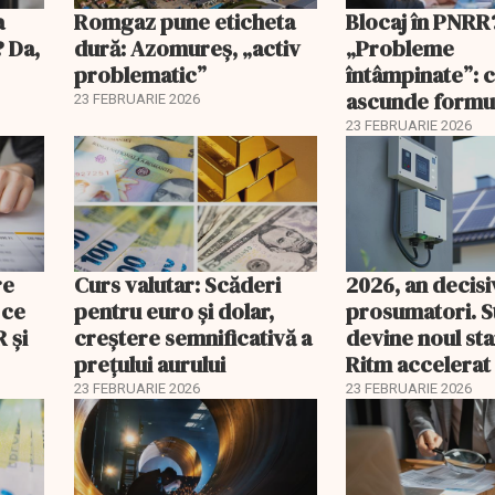
a
Romgaz pune eticheta
Blocaj în PNRR
? Da,
dură: Azomureș, „activ
„Probleme
problematic”
întâmpinate”: 
ascunde formu
23 FEBRUARIE 2026
Guvernului
23 FEBRUARIE 2026
re
Curs valutar: Scăderi
2026, an decis
 ce
pentru euro și dolar,
prosumatori. 
 şi
creștere semnificativă a
devine noul st
prețului aurului
Ritm accelerat
investiții în pan
23 FEBRUARIE 2026
23 FEBRUARIE 2026
baterii