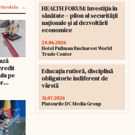
rticolele
HEALTH FORUM: Investiția în
sănătate – pilon al securității
naționale și al dezvoltării
economice
24.06.2026
Hotel Pullman Bucharest World
Trade Center
ază
credit
Educația rutieră, disciplină
ula pe
obligatorie indiferent de
or
vârstă
rebui să o
31.07.2026
Platourile DC Media Group