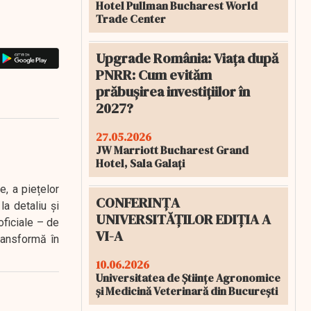
Hotel Pullman Bucharest World
Trade Center
Upgrade România: Viața după
PNRR: Cum evităm
prăbușirea investițiilor în
2027?
27.05.2026
JW Marriott Bucharest Grand
Hotel, Sala Galați
e, a piețelor
CONFERINȚA
a detaliu și
UNIVERSITĂȚILOR EDIȚIA A
oficiale – de
VI-A
transformă în
10.06.2026
Universitatea de Științe Agronomice
și Medicină Veterinară din București