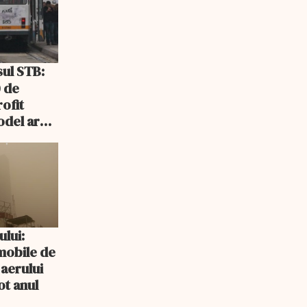
 de
rofit
odel ar
ris sau
ului:
mobile de
 aerului
ot anul