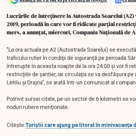
Lucrările de întreţinere la Autostrada Soarelui (A2) vo
2019, perioadă în care vor fi ridicate parţial restric
mers, a anunţat, miercuri, Compania Naţională de Ad
"La ora actuala pe A2 (Autostrada Soarelui) se execută
traficului rutier în condiţii de siguranţă pe perioada Să
întrerupte în aceasta noapte de la ora 24:00 şi vor fi rel
restricţiile de şantier, iar circulaţia se va desfăşura p
Lehliu şi Drajna", se arată într-un comunicat al compan
Potrivit sursei citate, pe un sector de 6 kilometri se v
noduri rutiere menţionate.
Citește:
Turiștii care ajung pe litoral în minivacanța