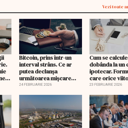
Vezi toate a
ii
Bitcoin, prins într-un
Cum se calcule
ie.
interval strâns. Ce ar
dobânda la un 
uie
putea declanșa
ipotecar. Form
ine
următoarea mișcare
care orice viit
majoră?
proprietar ar t
24 FEBRUARIE 2026
23 FEBRUARIE 2026
înțeleagă