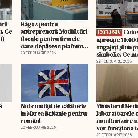
ărit
Răgaz pentru
u. Ce
antreprenori: Modificări
Colosul STB:
EXCLUSIV
I)
fiscale pentru firmele
aproape 10.000
care depășesc plafonul
angajați și un p
de TVA
simbolic. Ce m
23 FEBRUARIE 2026
putea urma: Pa
22 FEBRUARIE 2026
Berlin?
ă
Noi condiții de călătorie
Ministerul Medi
în Marea Britanie pentru
laboratoarele 
români
monitorizare a
vor funcționa t
22 FEBRUARIE 2026
22 FEBRUARIE 2026