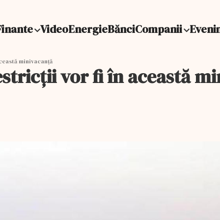
Finante
Video
Energie
Bănci
Companii
Eveni
această minivacanță
stricții vor fi în această m