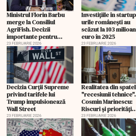
Ministrul Florin Barbu
Investiţiile în startup
merge la Consiliul
urile româneşti au
AgriFish. Decizii
scăzut la 103 milioa
importante pentru
euro în 2025
fermierii români
23 FEBRUARIE 2026
23 FEBRUARIE 2026
Decizia Curții Supreme
Realitatea din spate
privind tarifele lui
"recesiunii tehnice".
Trump impulsionează
Cosmin Marinescu:
Wall Street
Riscuri și priorități
pentru România în 
23 FEBRUARIE 2026
23 FEBRUARIE 2026