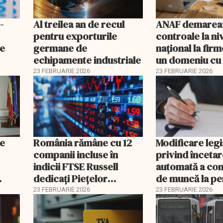
-
Al treilea an de recul
ANAF demarea
pentru exporturile
controale la ni
ne
germane de
naţional la firm
echipamente industriale
un domeniu cu 
fiscal ridicat
23 FEBRUARIE 2026
23 FEBRUARIE 2026
le
România rămâne cu 12
Modificare legi
companii incluse în
privind înceta
indicii FTSE Russell
automată a con
dedicați Piețelor
de muncă la pe
2026
Emergente
23 FEBRUARIE 2026
23 FEBRUARIE 2026
EXCLUSIV