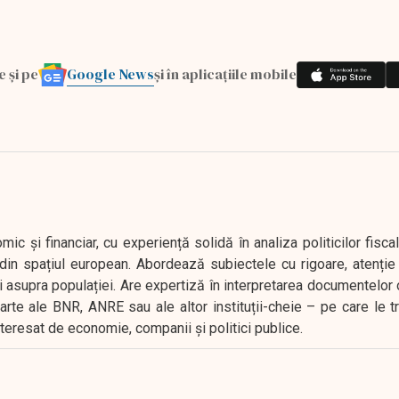
Google News
e și pe
și în aplicațiile mobile
 și financiar, cu experiență solidă în analiza politicilor fiscal
in spațiul european. Abordează subiectele cu rigoare, atenție l
i asupra populației. Are expertiză în interpretarea documentelor 
oarte ale BNR, ANRE sau ale altor instituții-cheie – pe care le 
interesat de economie, companii și politici publice.