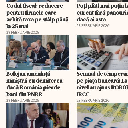
Codul fiscal: reducere
Poți plăti mai puțin l
pentru firmele care
curent fără panouri
achită taxa pe stâlp până
dacă ai asta
la 25 mai
23 FEBRUARIE 2026
23 FEBRUARIE 2026
Bolojan amenință
Semnal de tempera
miniștrii cu demiterea
pe piața bancară: La
dacă România pierde
nivel au ajuns ROBOR
bani din PNRR
IRCC
23 FEBRUARIE 2026
23 FEBRUARIE 2026