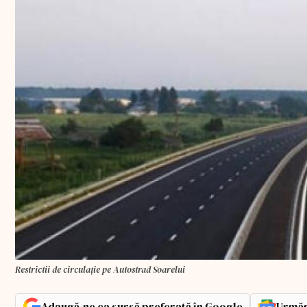
Restrictii de circulație pe Autostrad Soarelui
Adaugă-ne ca sursă preferată în Google
Urmăr