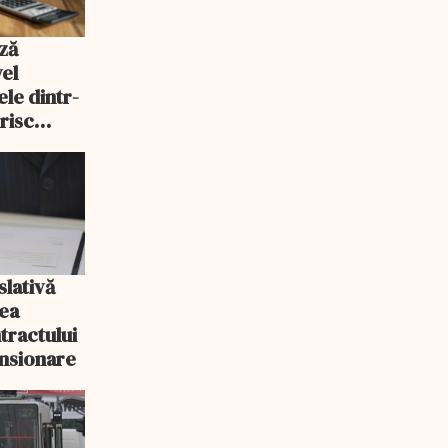
ză
vel
ele dintr-
risc
slativă
rea
tractului
nsionare