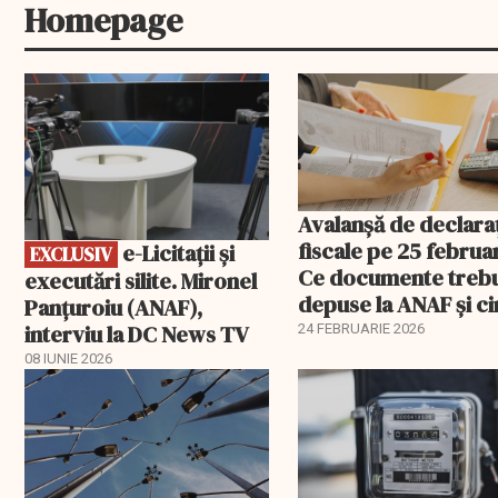
Homepage
EXCLUSIV
Avalanșă de declaraț
fiscale pe 25 februar
e-Licitaţii şi
EXCLUSIV
Ce documente treb
executări silite. Mironel
depuse la ANAF și c
Panțuroiu (ANAF),
este vizat
interviu la DC News TV
24 FEBRUARIE 2026
08 IUNIE 2026