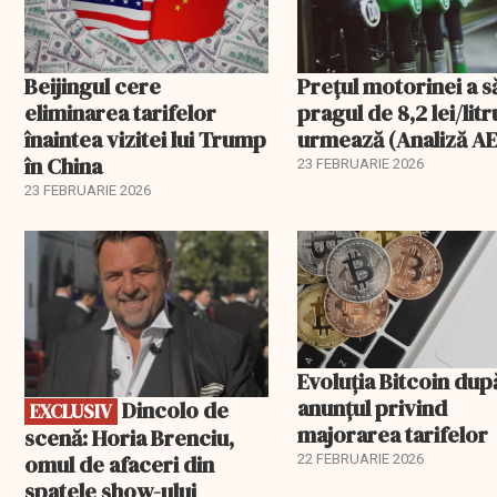
Beijingul cere
Prețul motorinei a s
eliminarea tarifelor
pragul de 8,2 lei/litr
înaintea vizitei lui Trump
urmează (Analiză AE
în China
23 FEBRUARIE 2026
23 FEBRUARIE 2026
EXCLUSIV
Evoluția Bitcoin dup
anunțul privind
Dincolo de
EXCLUSIV
majorarea tarifelor
scenă: Horia Brenciu,
omul de afaceri din
22 FEBRUARIE 2026
spatele show-ului