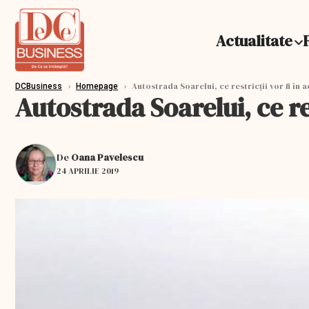
Actualitate
›
›
Autostrada Soarelui, ce restricții vor fi în 
DCBusiness
Homepage
Autostrada Soarelui, ce re
De
Oana Pavelescu
24 APRILIE 2019