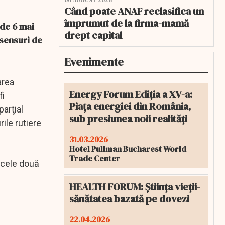
06 AUGUST 2026
Când poate ANAF reclasifica un
împrumut de la firma-mamă
 de 6 mai
drept capital
 sensuri de
Evenimente
area
Energy Forum Ediția a XV-a:
fi
Piața energiei din România,
parţial
sub presiunea noii realități
rile rutiere
31.03.2026
Hotel Pullman Bucharest World
Trade Center
e cele două
HEALTH FORUM: Știința vieții-
sănătatea bazată pe dovezi
22.04.2026