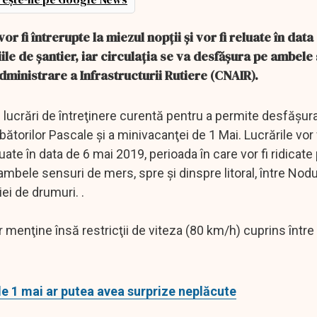
r fi întrerupte la miezul nopţii şi vor fi reluate în data
ţiile de şantier, iar circulaţia se va desfăşura pe ambele
ministrare a Infrastructurii Rutiere (CNAIR).
 lucrări de întreţinere curentă pentru a permite desfăşur
rbătorilor Pascale şi a minivacanţei de 1 Mai. Lucrările vor 
uate în data de 6 mai 2019, perioada în care vor fi ridicate 
e ambele sensuri de mers, spre şi dinspre litoral, între Nodu
iei de drumuri. .
or menţine însă restricţii de viteza (80 km/h) cuprins într
 de 1 mai ar putea avea surprize neplăcute