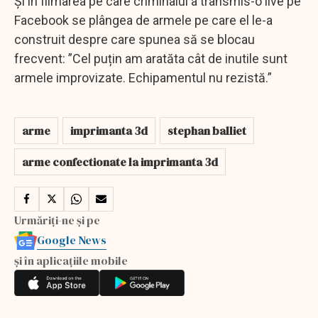
Și în filmarea pe care criminalul a transmis-o live pe
Facebook se plângea de armele pe care el le-a
construit despre care spunea să se blocau
frecvent: ”Cel puțin am aratăta cât de inutile sunt
armele improvizate. Echipamentul nu rezistă.”
arme
imprimanta 3d
stephan balliet
arme confectionate la imprimanta 3d
Urmăriți-ne și pe
Google News
și în aplicațiile mobile