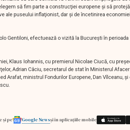
nţelegem să fim parte a construcţiei europene şi să prote
e ale puseului inflaţionist, dar şi de încetinirea economie
 Gentiloni, efectuează o vizită la Bucureşti în perioada 
niei, Klaus Iohannis, cu premierul Nicolae Ciucă, cu preşe
elor, Adrian Câciu, secretarul de stat în Ministerul Afacer
aed Arafat, ministrul Fondurilor Europene, Dan Vîlceanu, şi
escu.
Google News
e și pe
și în aplicațiile mobile