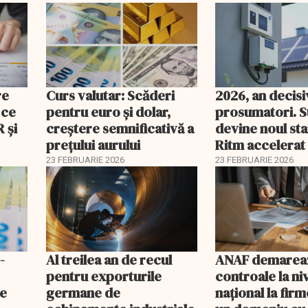
re
Curs valutar: Scăderi
2026, an decis
 ce
pentru euro și dolar,
prosumatori. 
 şi
creștere semnificativă a
devine noul st
prețului aurului
Ritm accelerat
investiții în pan
23 FEBRUARIE 2026
23 FEBRUARIE 2026
baterii
-
Al treilea an de recul
ANAF demarea
pentru exporturile
controale la ni
ne
germane de
naţional la firm