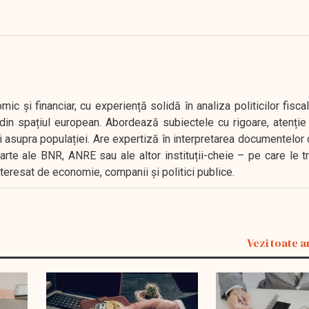
 și financiar, cu experiență solidă în analiza politicilor fiscal
in spațiul european. Abordează subiectele cu rigoare, atenție l
i asupra populației. Are expertiză în interpretarea documentelor 
oarte ale BNR, ANRE sau ale altor instituții-cheie – pe care le 
interesat de economie, companii și politici publice.
Vezi toate a