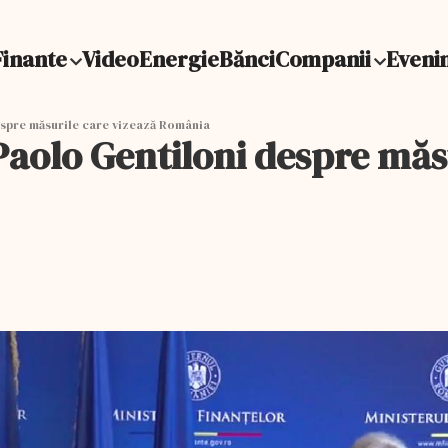
Finante
Video
Energie
Bănci
Companii
Eveni
espre măsurile care vizează România
 Paolo Gentiloni despre măs