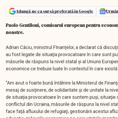
Adaugă-ne ca sursă preferată în Google
Urmăr
Paolo Gentiloni, comisarul european pentru economie
noastre.
Adrian Câciu, ministrul FInanțelor, a declarat că discu
au fost legate de situaţia provocatoare în care sunt pu
măsurile de răspuns la nivel statal şi al Uniunii Europe
economice ce trebuie luate în contextul în care există 
"Am avut o foarte bună întâlnire la Ministerul de Finan
mesaj de susţinere, de solidaritate şi de unitate la ni
de situaţia provocatoare în care suntem puşi, situaţie
conflictul din Ucraina, măsurile de răspuns la nivel sta
face faţă afluxului de refugiaţi, gestionării acestui aflux