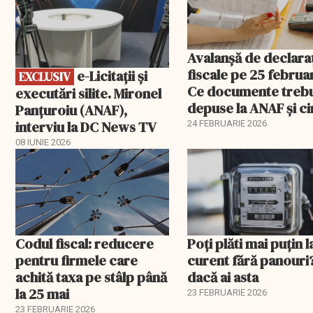
Avalanșă de declaraț
fiscale pe 25 februar
e-Licitaţii şi
EXCLUSIV
Ce documente treb
executări silite. Mironel
depuse la ANAF și c
Panțuroiu (ANAF),
este vizat
interviu la DC News TV
24 FEBRUARIE 2026
08 IUNIE 2026
Codul fiscal: reducere
Poți plăti mai puțin l
pentru firmele care
curent fără panouri
achită taxa pe stâlp până
dacă ai asta
la 25 mai
23 FEBRUARIE 2026
23 FEBRUARIE 2026