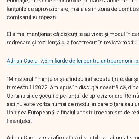
educaţie, măsurile economice pe care statele membre tre
lanţurile de aprovizionare, mai ales în zona de combustibi
comisarul european.
El a mai menţionat că discuţiile au vizat şi modul în 
redresare şi rezilienţă şi a fost trecut în revistă modu
Adrian Câciu: 7,5 miliarde de lei pentru antreprenorii 
"Ministerul Finanţelor şi-a îndeplinit aceste ţinte, dar 
trimestrul I 2022. Am spus în discuţia noastră că, dinco
Ucraina şi de şocurile pe lanţul de aprovizionare, Rom
aici nu este vorba numai de modul în care o ţara sau u
Uniunea Europeană la finalul acestui mecanism de redres
Finanţelor.
Adrian Câciu a mai afirmat că discuţiile au abordat şi or