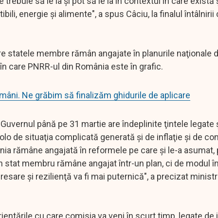
buie să le ia şi pot să le ia în contextul în care există 
li, energie şi alimente", a spus Câciu, la finalul întâlnirii
care statele membre rămân angajate în planurile naţionale 
l în care PNRR-ul din România este în grafic.
români. Ne grăbim să finalizăm ghidurile de aplicare
şi Guvernul până pe 31 martie are îndeplinite ţintele legate 
lo de situaţia complicată generată şi de inflaţie şi de conf
ânia rămâne angajată în reformele pe care şi le-a asumat,
n stat membru rămâne angajat într-un plan, ci de modul î
are şi rezilienţă va fi mai puternică", a precizat ministr
ientările cu care comisia va veni în scurt timp, legate de i