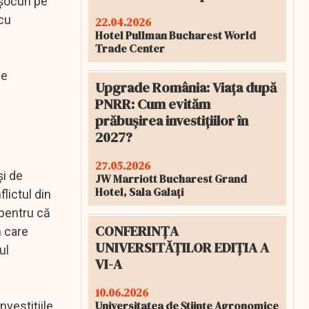
şocuri pe
 cu
22.04.2026
Hotel Pullman Bucharest World
Trade Center
de
Upgrade România: Viața după
PNRR: Cum evităm
prăbușirea investițiilor în
2027?
27.05.2026
şi de
JW Marriott Bucharest Grand
Hotel, Sala Galați
lictul din
 pentru că
CONFERINȚA
n care
UNIVERSITĂȚILOR EDIȚIA A
ul
VI-A
10.06.2026
Universitatea de Științe Agronomice
nvestiţiile