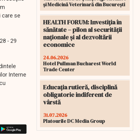
și Medicină Veterinară din București
jăm
i care se
HEALTH FORUM: Investiția în
sănătate – pilon al securității
naționale și al dezvoltării
28 - 29
economice
24.06.2026
Hotel Pullman Bucharest World
dintele
Trade Center
ilor Interne
 cu
Educația rutieră, disciplină
obligatorie indiferent de
vârstă
31.07.2026
Platourile DC Media Group