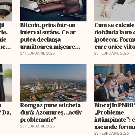
ii
Bitcoin, prins într-un
Cum se calcule
ie.
interval strâns. Ce ar
dobânda la un 
uie
putea declanșa
ipotecar. Form
ine
următoarea mișcare
care orice viit
majoră?
proprietar ar t
24 FEBRUARIE 2026
23 FEBRUARIE 2026
înțeleagă
a
Romgaz pune eticheta
Blocaj în PNRR
? Da,
dură: Azomureș, „activ
„Probleme
problematic”
întâmpinate”: 
ascunde formu
23 FEBRUARIE 2026
Guvernului
23 FEBRUARIE 2026