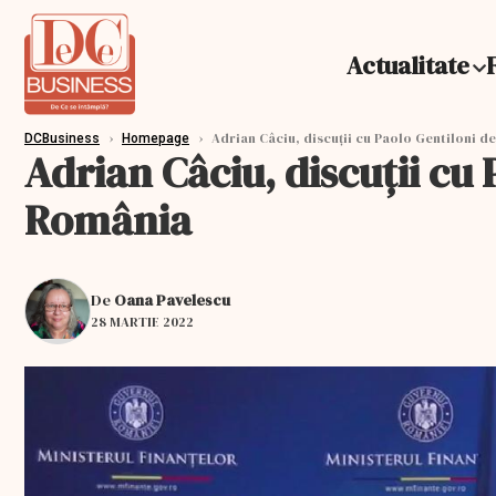
Actualitate
›
›
Adrian Câciu, discuții cu Paolo Gentiloni d
DCBusiness
Homepage
Adrian Câciu, discuții cu
România
De
Oana Pavelescu
28 MARTIE 2022