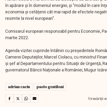
în apărare şi în domeniul energiei, şi "modul în care î
economia şi cetăţenii cât mai rapid de efectele negativ
resimte la nivel european".
Comisarul european responsabil pentru Economie, Paolo
martie 2022.
Agenda vizitei cuprinde întâlniri cu preşedintele Româ
Camerei Deputaţilor, Marcel Ciolacu, cu ministrul Finanţ
şi şef al Departamentului pentru Situaţii de Urgenţă, R
guvernatorul Băncii Naţionale a României, Mugur Isăr
adrian caciu
paolo gentiloni
Urmăriți-n