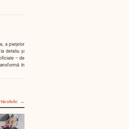
e, a piețelor
a detaliu și
oficiale – de
transformă în
rticolele