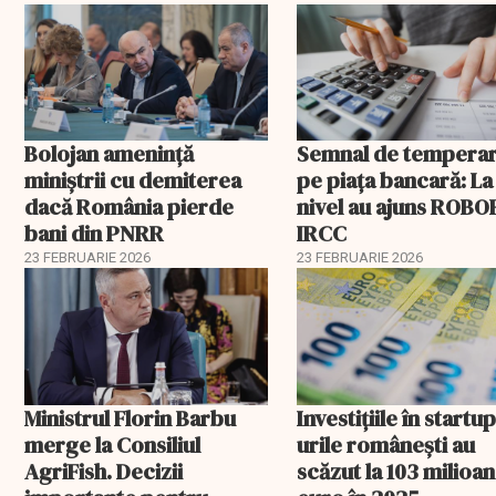
Bolojan amenință
Semnal de tempera
miniștrii cu demiterea
pe piața bancară: La
dacă România pierde
nivel au ajuns ROBOR
bani din PNRR
IRCC
23 FEBRUARIE 2026
23 FEBRUARIE 2026
Ministrul Florin Barbu
Investiţiile în startup
merge la Consiliul
urile româneşti au
AgriFish. Decizii
scăzut la 103 milioa