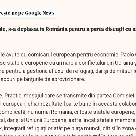
ește-ne pe Google News
, s-a deplasat în România pentru a purta discuții cu au
ţiile avute cu comisarul european pentru economie, Paolo 
se statele europene ca urmare a conflictului din Ucraina 
ne pentru a gestiona afluxul de refugiaţi, dar şi de măsuril
şocuri pe lanţurile de aprovizionare.
ţe. Practic, mesajul care se transmite din partea Comisiei
vel european, chiar rezultate foarte bune în această colabo
 complicată, nu numai România, ci toate statele europene,
tal, dar şi al Uniunii Europene, astfel încât statele membr
, integrării refugiaţilor atât pe piaţa muncii, cât şi în zona