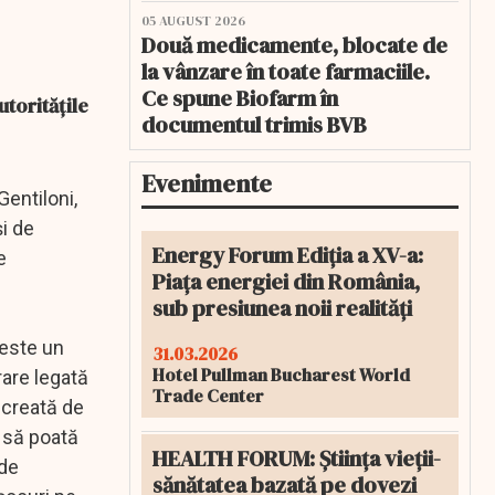
05 AUGUST 2026
Două medicamente, blocate de
la vânzare în toate farmaciile.
Ce spune Biofarm în
toritățile
documentul trimis BVB
Evenimente
Gentiloni,
şi de
Energy Forum Ediția a XV-a:
e
Piața energiei din România,
sub presiunea noii realități
 este un
31.03.2026
Hotel Pullman Bucharest World
rare legată
Trade Center
 creată de
e să poată
HEALTH FORUM: Știința vieții-
 de
sănătatea bazată pe dovezi