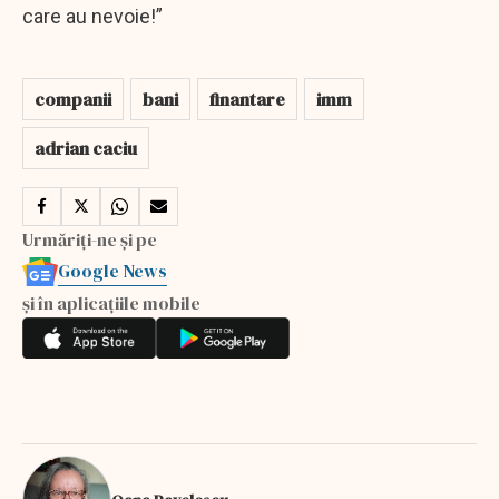
care au nevoie!”
companii
bani
finantare
imm
adrian caciu
Urmăriți-ne și pe
Google News
și în aplicațiile mobile