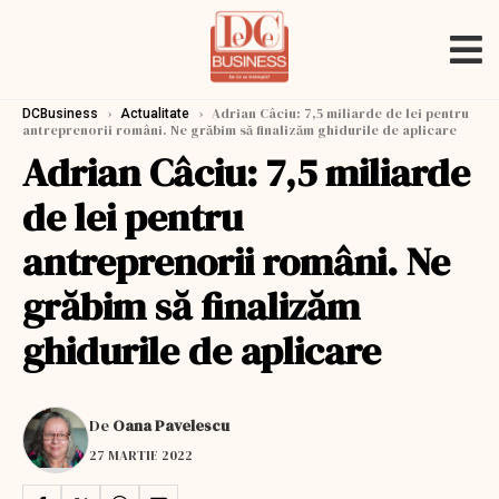
›
›
Adrian Câciu: 7,5 miliarde de lei pentru
DCBusiness
Actualitate
antreprenorii români. Ne grăbim să finalizăm ghidurile de aplicare
Adrian Câciu: 7,5 miliarde
de lei pentru
antreprenorii români. Ne
grăbim să finalizăm
ghidurile de aplicare
De
Oana Pavelescu
27 MARTIE 2022