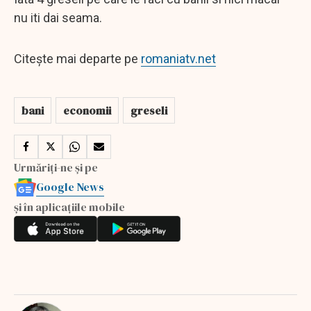
nu iti dai seama.
Citește mai departe pe
romaniatv.net
bani
economii
greseli
Urmăriți-ne și pe
Google News
și în aplicațiile mobile