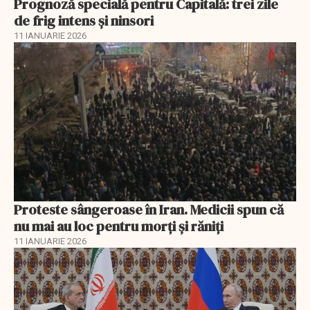
Prognoză specială pentru Capitală: trei zile
de frig intens și ninsori
11 IANUARIE 2026
Proteste sângeroase în Iran. Medicii spun că
nu mai au loc pentru morți și răniți
11 IANUARIE 2026