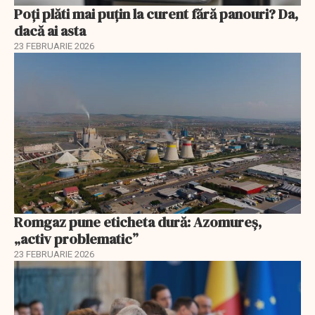
Poți plăti mai puțin la curent fără panouri? Da,
dacă ai asta
23 FEBRUARIE 2026
Romgaz pune eticheta dură: Azomureș,
„activ problematic”
23 FEBRUARIE 2026