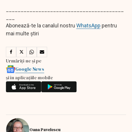
________________________________________
___
Abonează-te la canalul nostru
WhatsApp
pentru
mai multe știri
Urmăriți-ne și pe
Google News
și în aplicațiile mobile
Oana Pavelescu