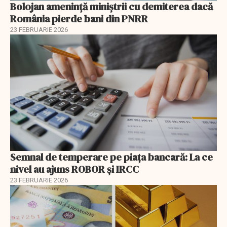
Bolojan amenință miniștrii cu demiterea dacă
România pierde bani din PNRR
23 FEBRUARIE 2026
Semnal de temperare pe piața bancară: La ce
nivel au ajuns ROBOR şi IRCC
23 FEBRUARIE 2026