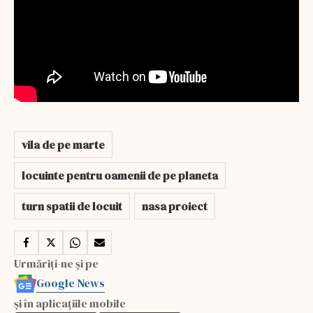
vila de pe marte
locuinte pentru oamenii de pe planeta
turn spatii de locuit
nasa proiect
Urmăriți-ne și pe
Google News
și în aplicațiile mobile