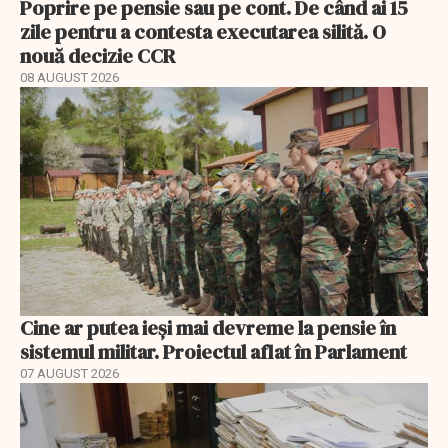
Poprire pe pensie sau pe cont. De când ai 15
zile pentru a contesta executarea silită. O
nouă decizie CCR
08 AUGUST 2026
Cine ar putea ieși mai devreme la pensie în
sistemul militar. Proiectul aflat în Parlament
07 AUGUST 2026