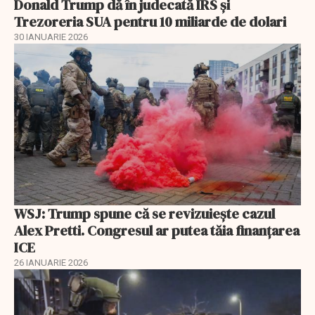
Donald Trump dă în judecată IRS și
Trezoreria SUA pentru 10 miliarde de dolari
30 IANUARIE 2026
WSJ: Trump spune că se revizuiește cazul
Alex Pretti. Congresul ar putea tăia finanțarea
ICE
26 IANUARIE 2026