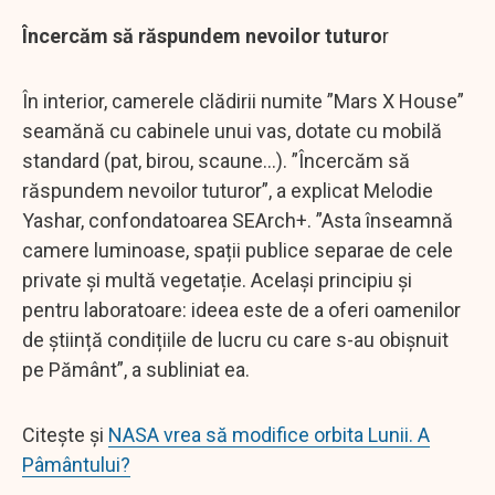
Încercăm să răspundem nevoilor tuturo
r
În interior, camerele clădirii numite ”Mars X House”
seamănă cu cabinele unui vas, dotate cu mobilă
standard (pat, birou, scaune...). ”Încercăm să
răspundem nevoilor tuturor”, a explicat Melodie
Yashar, confondatoarea SEArch+. ”Asta înseamnă
camere luminoase, spații publice separae de cele
private și multă vegetație. Același principiu și
pentru laboratoare: ideea este de a oferi oamenilor
de știință condițiile de lucru cu care s-au obișnuit
pe Pământ”, a subliniat ea.
Citește și
NASA vrea să modifice orbita Lunii. A
Pâmântului?