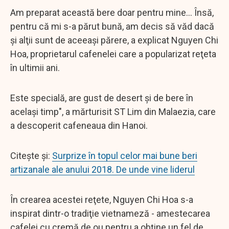
Am preparat această bere doar pentru mine... Însă,
pentru că mi s-a părut bună, am decis să văd dacă
şi alţii sunt de aceeaşi părere, a explicat Nguyen Chi
Hoa, proprietarul cafenelei care a popularizat reţeta
în ultimii ani.
Este specială, are gust de desert şi de bere în
acelaşi timp", a mărturisit ST Lim din Malaezia, care
a descoperit cafeneaua din Hanoi.
Citește și:
Surprize în topul celor mai bune beri
artizanale ale anului 2018. De unde vine liderul
În crearea acestei reţete, Nguyen Chi Hoa s-a
inspirat dintr-o tradiţie vietnameză - amestecarea
cafelei cu cremă de ou pentru a obţine un fel de