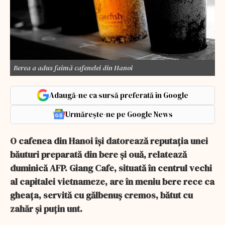
Berea a adus faimă cafenelei din Hanoi
Adaugă-ne ca sursă preferată în Google
Urmărește-ne pe Google News
O cafenea din Hanoi îşi datorează reputaţia unei
băuturi preparată din bere şi ouă, relatează
duminică AFP. Giang Cafe, situată în centrul vechi
al capitalei vietnameze, are în meniu bere rece ca
gheaţa, servită cu gălbenuş cremos, bătut cu
zahăr şi puţin unt.