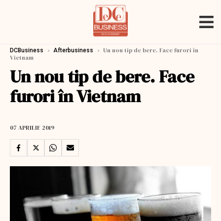
›
›
Un nou tip de bere. Face furori în
DCBusiness
Afterbusiness
Vietnam
Un nou tip de bere. Face
furori în Vietnam
07 APRILIE 2019