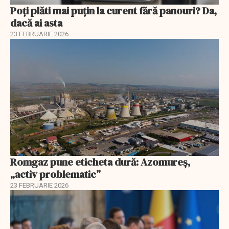
Poți plăti mai puțin la curent fără panouri? Da,
dacă ai asta
23 FEBRUARIE 2026
Romgaz pune eticheta dură: Azomureș,
„activ problematic”
23 FEBRUARIE 2026