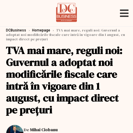
›
›
TVA mai mare, reguli noi: Guvernul a
DCBusiness
Homepage
adoptat noi modificările fiscale care intră în vigoare din 1 august, cu
impact direct pe preţuri
TVA mai mare, reguli noi:
Guvernul a adoptat noi
modificările fiscale care
intră în vigoare din 1
august, cu impact direct
pe preţuri
De
Mihai Ciobanu