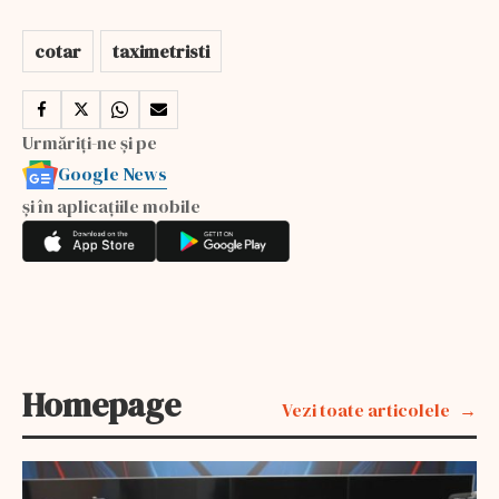
cotar
taximetristi
Urmăriți-ne și pe
Google News
și în aplicațiile mobile
Homepage
Vezi toate articolele
EXCLUSIV