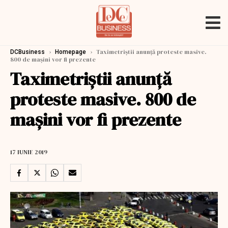
›
›
Taximetriștii anunță proteste masive.
DCBusiness
Homepage
800 de mașini vor fi prezente
Taximetriștii anunță
proteste masive. 800 de
mașini vor fi prezente
17 IUNIE 2019