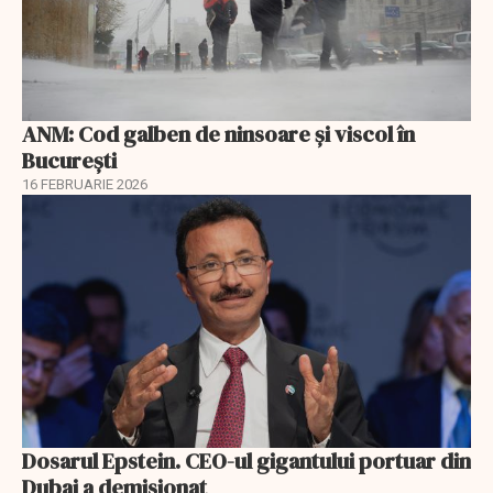
ANM: Cod galben de ninsoare și viscol în
București
16 FEBRUARIE 2026
Dosarul Epstein. CEO-ul gigantului portuar din
Dubai a demisionat