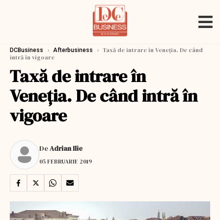
›
›
Taxă de intrare în Veneția. De când
DCBusiness
Afterbusiness
intră în vigoare
Taxă de intrare în
Veneția. De când intră în
vigoare
De
Adrian Ilie
05 FEBRUARIE 2019