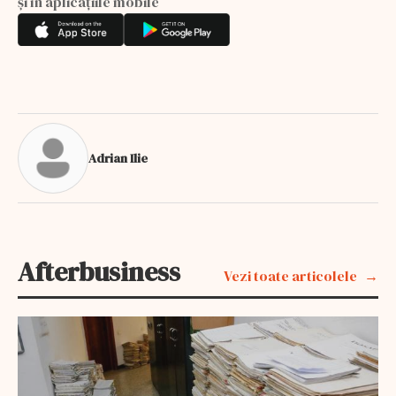
și în aplicațiile mobile
Adrian Ilie
Afterbusiness
Vezi toate articolele