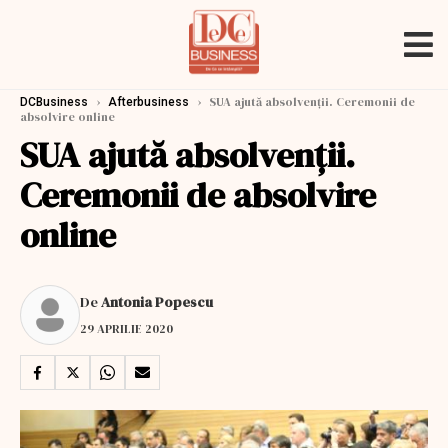
›
›
SUA ajută absolvenții. Ceremonii de
DCBusiness
Afterbusiness
absolvire online
SUA ajută absolvenții.
Ceremonii de absolvire
online
De
Antonia Popescu
29 APRILIE 2020