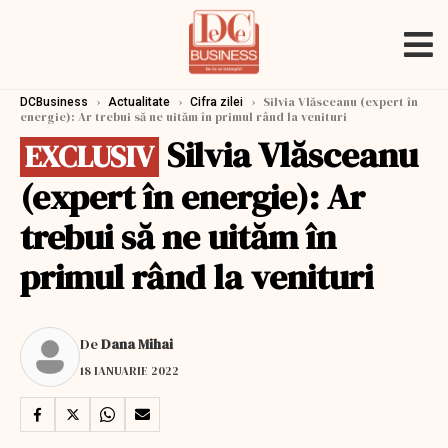
›
›
›
Silvia Vlăsceanu (expert în
DCBusiness
Actualitate
Cifra zilei
energie): Ar trebui să ne uităm în primul rând la venituri
Silvia Vlăsceanu
EXCLUSIV
(expert în energie): Ar
trebui să ne uităm în
primul rând la venituri
De
Dana Mihai
18 IANUARIE 2022