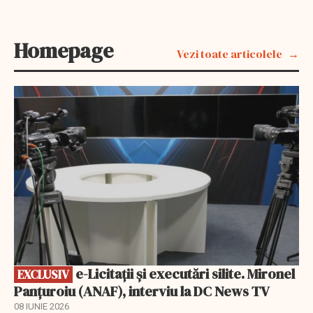
Homepage
Vezi toate articolele
EXCLUSIV
e-Licitaţii şi executări silite. Mironel
EXCLUSIV
Panțuroiu (ANAF), interviu la DC News TV
08 IUNIE 2026