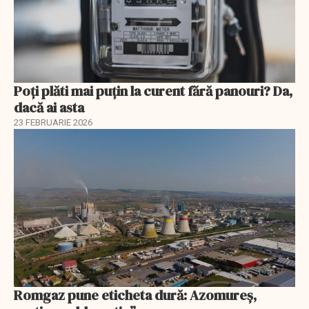
Poți plăti mai puțin la curent fără panouri? Da,
dacă ai asta
23 FEBRUARIE 2026
Romgaz pune eticheta dură: Azomureș,