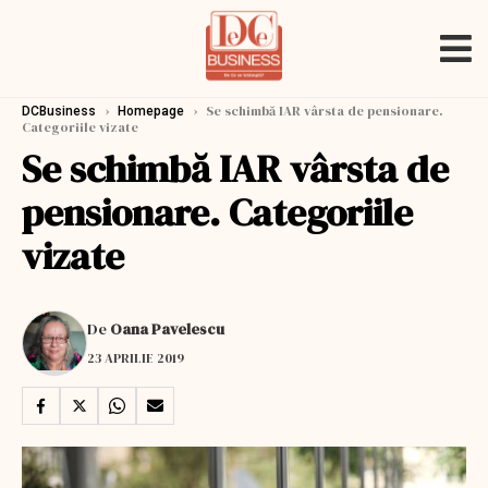
›
›
Se schimbă IAR vârsta de pensionare.
DCBusiness
Homepage
Categoriile vizate
Se schimbă IAR vârsta de
pensionare. Categoriile
vizate
De
Oana Pavelescu
23 APRILIE 2019