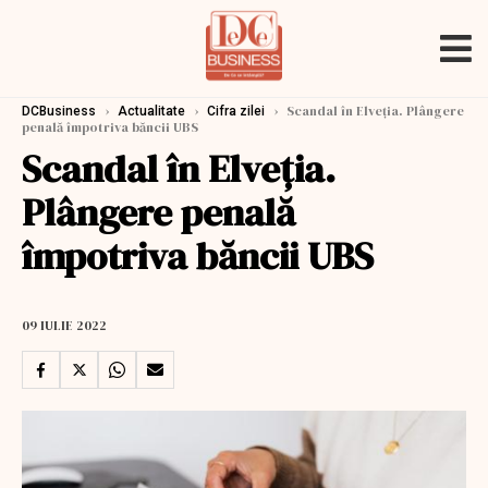
›
›
›
Scandal în Elveția. Plângere
DCBusiness
Actualitate
Cifra zilei
penală împotriva băncii UBS
Scandal în Elveția.
Plângere penală
împotriva băncii UBS
09 IULIE 2022