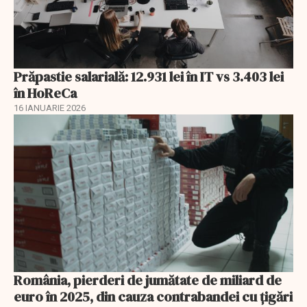
Prăpastie salarială: 12.931 lei în IT vs 3.403 lei
în HoReCa
16 IANUARIE 2026
România, pierderi de jumătate de miliard de
euro în 2025, din cauza contrabandei cu ţigări