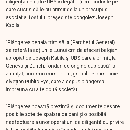
diligență de către UBS în legătură cu fondurile pe
care susțin că le-au primit de la un presupus
asociat al fostului președinte congolez Joseph
Kabila.
"Plângerea penală trimisă la (Parchetul General)...
se referă la acțiunile ...unui om de afaceri belgian
apropiat de Joseph Kabila și UBS care a primit, la
Geneva și Zurich, fonduri de origine dubioasă", a
anunțat, printr-un comunicat, grupul de campanie
elvețian Public Eye, care a depus plângerea
împreună cu alte două societăți.
"Plângerea noastră prezintă și documente despre
posibile acte de spălare de bani și o posibilă
neefectuare a unor operațiuni de diligență cu privire
la tranzacțiile financiare în cadrul celei mai mari