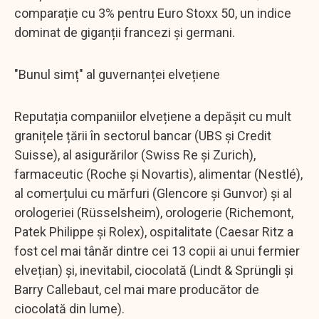
comparație cu 3% pentru Euro Stoxx 50, un indice
dominat de giganții francezi și germani.
"Bunul simț" al guvernanței elvețiene
Reputația companiilor elvețiene a depășit cu mult
granițele țării în sectorul bancar (UBS și Credit
Suisse), al asigurărilor (Swiss Re și Zurich),
farmaceutic (Roche și Novartis), alimentar (Nestlé),
al comerțului cu mărfuri (Glencore și Gunvor) și al
orologeriei (Rüsselsheim), orologerie (Richemont,
Patek Philippe și Rolex), ospitalitate (Caesar Ritz a
fost cel mai tânăr dintre cei 13 copii ai unui fermier
elvețian) și, inevitabil, ciocolată (Lindt & Sprüngli și
Barry Callebaut, cel mai mare producător de
ciocolată din lume).