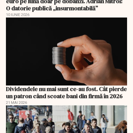
euro pe lună doar pe dobânzi. Adrian Mitroi:
O datorie publică „insurmontabilă”
10 IUNIE 2026
Dividendele nu mai sunt ce-au fost. Cât pierde
un patron când scoate bani din firmă în 2026
21 MAI 2026