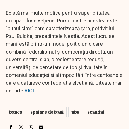
Există mai multe motive pentru superioritatea
companiilor elvețiene. Primul dintre acestea este
"bunul simț" care caracterizează țara, potrivit lui
Paul Bulcke, președintele Nestlé. Acest lucru se
manifestă printr-un model politic unic care
combină federalismul și democrația directă, un
guvern central slab, o reglementare redusă,
universități de cercetare de top și rivalitate în
domeniul educației și al impozitării între cantoanele
care alcătuiesc confederația elvețiană. Citește mai
departe
AICI
banca
spalare de bani
ubs
scandal