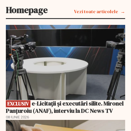
Homepage
Vezi toate articolele
EXCLUSIV
e-Licitaţii şi executări silite. Mironel
EXCLUSIV
Panțuroiu (ANAF), interviu la DC News TV
08 IUNIE 2026