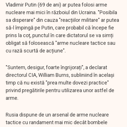
Vladimir Putin (69 de ani) ar putea folosi arme
nucleare mai mici în războiul din Ucraina. "Posibila
sa disperare" din cauza "reacțiilor militare" ar putea
să-l împingă pe Putin, care probabil că începe fie
prins la coț, punctul în care dictatorul se va simți
obligat să folosească "arme nucleare tactice sau
cu rază scurtă de acțiune".
"Suntem, desigur, foarte îngrijorați", a declarat
directorul CIA, William Burns, subliniind în același
timp că nu există "prea multe dovezi practice"
privind pregătirile pentru utilizarea unor astfel de
arme.
Rusia dispune de un arsenal de arme nucleare
tactice cu randament mai mic decât bombele