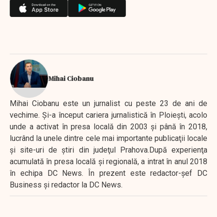
Mihai Ciobanu
Mihai Ciobanu este un jurnalist cu peste 23 de ani de
vechime. Şi-a început cariera jurnalistică în Ploieşti, acolo
unde a activat în presa locală din 2003 şi până în 2018,
lucrând la unele dintre cele mai importante publicaţii locale
şi site-uri de ştiri din judeţul Prahova.După experienţa
acumulată în presa locală şi regională, a intrat în anul 2018
în echipa DC News. În prezent este redactor-şef DC
Business şi redactor la DC News.