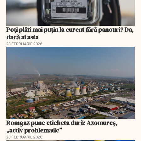
Poți plăti mai puțin la curent fără panouri? Da,
dacă ai asta
23 FEBRUARIE 2026
Romgaz pune eticheta dură: Azomureș,
„activ problematic”
23 FEBRUARIE 2026