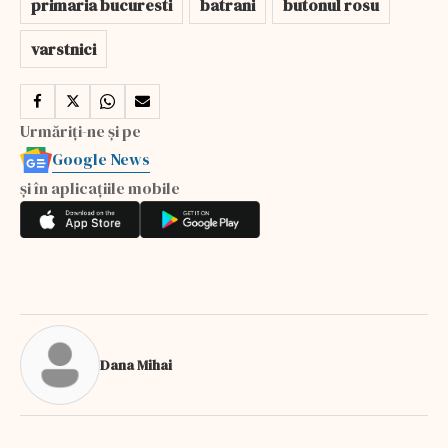
primaria bucuresti
batrani
butonul rosu
varstnici
Urmăriți-ne și pe
Google News
și în aplicațiile mobile
Dana Mihai