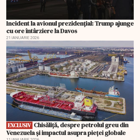
Incident la avionul prezidențial: Trump ajunge
cu ore întârziere la Davos
21 IANUARIE 2026
EXCLUSIV
Chisăliță, despre petrolul greu din
EXCLUSIV
Venezuela și impactul asupra pieței globale
11 IANUARIE 2026