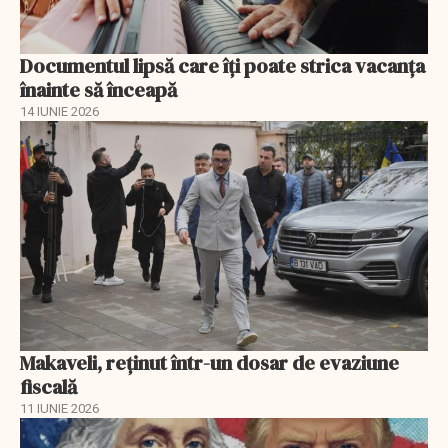
Documentul lipsă care îți poate strica vacanța
înainte să înceapă
14 IUNIE 2026
Makaveli, reţinut într-un dosar de evaziune
fiscală
11 IUNIE 2026