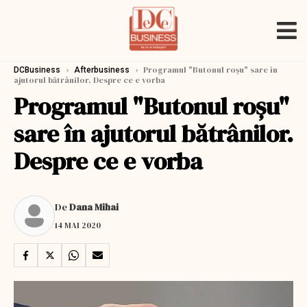
›
›
Programul "Butonul roșu" sare în
DCBusiness
Afterbusiness
ajutorul bătrânilor. Despre ce e vorba
Programul "Butonul roșu"
sare în ajutorul bătrânilor.
Despre ce e vorba
De
Dana Mihai
14 MAI 2020