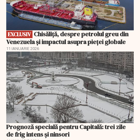
Chisăliță, despre petrolul greu din
EXCLUSIV
Venezuela și impactul asupra pieței globale
11 IANUARIE 2026
Prognoză specială pentru Capitală: trei zile
de frig intens și ninsori